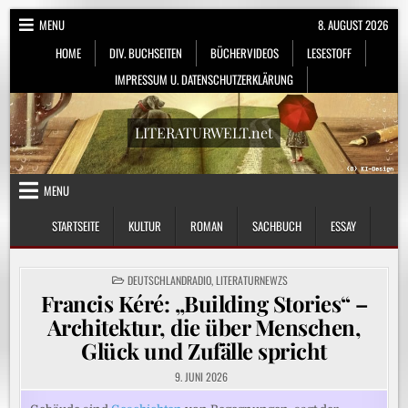
Skip
MENU
8. AUGUST 2026
to
HOME
DIV. BUCHSEITEN
BÜCHERVIDEOS
LESESTOFF
content
IMPRESSUM U. DATENSCHUTZERKLÄRUNG
LITERATURWELT.net
MENU
STARTSEITE
KULTUR
ROMAN
SACHBUCH
ESSAY
POSTED
DEUTSCHLANDRADIO
,
LITERATURNEWZS
IN
Francis Kéré: „Building Stories“ –
Architektur, die über Menschen,
Glück und Zufälle spricht
9. JUNI 2026