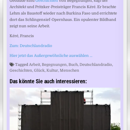
Gebäude sind
Geschichten
von Begegnungen, sagt der
Architekt und Pritzker-Preisträger Francis Kéré. Er brachte
Lehm als Baustoff wieder nach Burkina Faso und errichtete
dort das Schlingensief-Opernhaus. Ein opulenter Bildband
zeigt nun seine Arbeit.
Kéré, Francis
Zum: Deutschlandradio
Hier jetzt das Außergewöhnliche auswählen …
Tagged
Arbeit
,
Begegnungen
,
Buch
,
Deutschlandradio
,
Geschichten
,
Glück
,
Kultur
,
Menschen
Das könnte Sie auch interessieren: