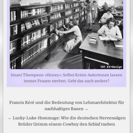
Imani Thompson »Honey«: Selbst Krimi-Autorinnen lassen
immer Frauen sterben. Geht das auch anders?
Beitragsnavigation
Francis Kéré und die Bedeutung von Lehmarchitektur für
nachhaltiges Bauen →
← Lucky-Luke-Hommage: Wie die deutschen Nervensägen
Brüder Grimm einem Cowboy den Schlaf rauben