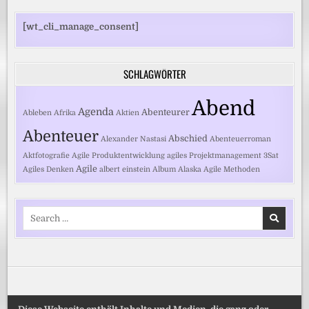
[wt_cli_manage_consent]
SCHLAGWÖRTER
Abend
Agenda
Abenteurer
Ableben
Afrika
Aktien
Abenteuer
Abschied
Alexander Nastasi
Abenteuerroman
Aktfotografie
Agile Produktentwicklung
agiles Projektmanagement
3Sat
Agile
Agiles Denken
albert einstein
Album
Alaska
Agile Methoden
Search
for: