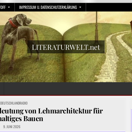
TOFF
IMPRESSUM U. DATENSCHUTZERKLÄRUNG
LITERATURWELT.net
POSTED
DEUTSCHLANDRADIO
IN
deutung von Lehmarchitektur für
altiges Bauen
9. JUNI 2026