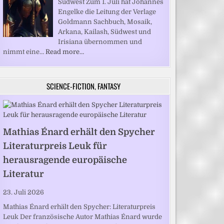
Südwest Zum 1. Juli hat Johannes
Engelke die Leitung der Verlage
Goldmann Sachbuch, Mosaik,
Arkana, Kailash, Südwest und
Irisiana übernommen und
nimmt eine…
Read more…
SCIENCE-FICTION, FANTASY
Mathias Énard erhält den Spycher
Literaturpreis Leuk für
herausragende europäische
Literatur
23. Juli 2026
Mathias Énard erhält den Spycher: Literaturpreis
Leuk Der französische Autor Mathias Énard wurde