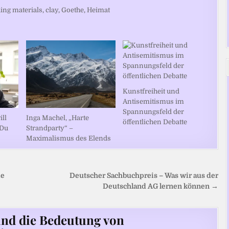
ding materials
,
clay
,
Goethe
,
Heimat
Kunstfreiheit und
Antisemitismus im
Spannungsfeld der
ill
Inga Machel, „Harte
öffentlichen Debatte
 Du
Strandparty“ –
Maximalismus des Elends
ie
Deutscher Sachbuchpreis – Was wir aus der
Deutschland AG lernen können →
und die Bedeutung von