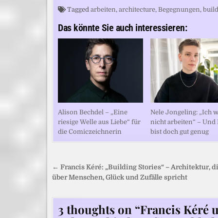
Tagged
arbeiten
,
architecture
,
Begegnungen
,
buil
Das könnte Sie auch interessieren:
Alison Bechdel – „Eine
Nele Jongeling: „Ich w
riesige Welle aus Liebe“ für
nicht arbeiten“ – Und
die Comiczeichnerin
bist doch gut genug
Beitragsnavigation
← Francis Kéré: „Building Stories“ – Architektur, d
über Menschen, Glück und Zufälle spricht
3 thoughts on “
Francis Kéré 