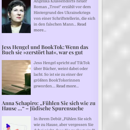
Angelika Klüssendorfs neuer
Roman „Trost“ erzählt vor dem
Hintergrund des Ukrainekriegs
von einer Schriftstellerin, die sich
in den falschen Mann…
Read
more…
Jess Hengel und BookTok: Wenn das
Buch sie »zerstört hat«, war es gut
Jess Hengel spricht auf TikTok
über Bücher, weint dabei oder
lacht. So ist sie zu einer der
größten BookTokerinnen
geworden.…
Read more…
Anna Schapiro: „Fühlen Sie sich wie zu
Hause …“ – Jüdische Spurensuche
In ihrem Debüt „Fühlen Sie sich
wie zu Hause, aber vergessen Sie