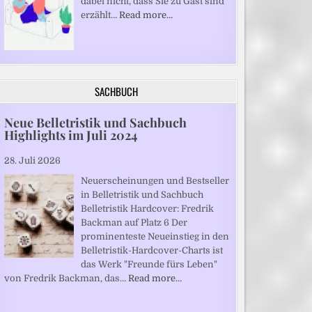
dabei nicht, dass Sie zu Gast sind“
erzählt…
Read more…
SACHBUCH
Neue Belletristik und Sachbuch
Highlights im Juli 2024
28. Juli 2026
Neuerscheinungen und Bestseller
in Belletristik und Sachbuch
Belletristik Hardcover: Fredrik
Backman auf Platz 6 Der
prominenteste Neueinstieg in den
Belletristik-Hardcover-Charts ist
das Werk "Freunde fürs Leben"
von Fredrik Backman, das…
Read more…