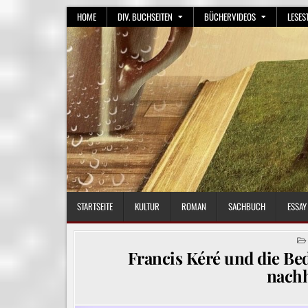
Skip
HOME
DIV. BUCHSEITEN
BÜCHERVIDEOS
LESES
to
content
STARTSEITE
KULTUR
ROMAN
SACHBUCH
ESSAY
Francis Kéré und die Be
nachh