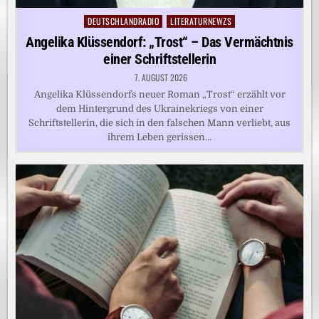
DEUTSCHLANDRADIO
LITERATURNEWZS
Posted
in
Angelika Klüssendorf: „Trost“ – Das Vermächtnis
einer Schriftstellerin
7. AUGUST 2026
Angelika Klüssendorfs neuer Roman „Trost“ erzählt vor
dem Hintergrund des Ukrainekriegs von einer
Schriftstellerin, die sich in den falschen Mann verliebt, aus
ihrem Leben gerissen…