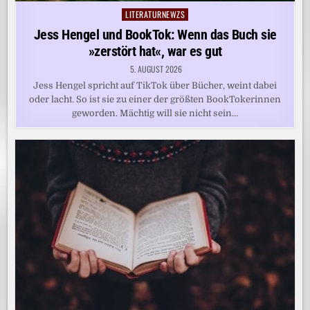
LITERATURNEWZS
Posted
in
Jess Hengel und BookTok: Wenn das Buch sie
»zerstört hat«, war es gut
5. AUGUST 2026
Jess Hengel spricht auf TikTok über Bücher, weint dabei
oder lacht. So ist sie zu einer der größten BookTokerinnen
geworden. Mächtig will sie nicht sein…