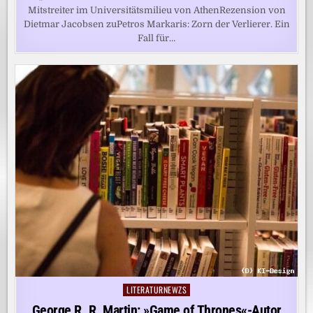
Mitstreiter im Universitätsmilieu von AthenRezension von
Dietmar Jacobsen zuPetros Markaris: Zorn der Verlierer. Ein
Fall für…
LITERATURNEWZS
Posted
in
George R. R. Martin: »Game of Thrones«-Autor