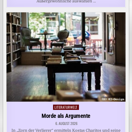
Außergewöhnliche auswählen …
LITERATURWELT
Posted
in
Morde als Argumente
6. AUGUST 2026
In „Zorn der Verlierer“ ermitteln Kostas Charitos und seine