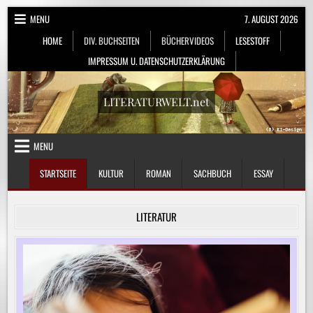
Skip
MENU
7. AUGUST 2026
to
HOME
DIV. BUCHSEITEN
BÜCHERVIDEOS
LESESTOFF
content
IMPRESSUM U. DATENSCHUTZERKLÄRUNG
LITERATURWELT.net
MENU
STARTSEITE
KULTUR
ROMAN
SACHBUCH
ESSAY
LITERATUR