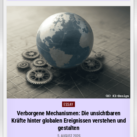
ESSAY
Posted
in
Verborgene Mechanismen: Die unsichtbaren
Kräfte hinter globalen Ereignissen verstehen und
gestalten
5. AUGUST 2026