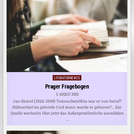
LITERATURNEWZS
Posted
in
Prager Fragebogen
5. AUGUST 2026
Jan Skácel (1922-1989) TotenscheinWas war er von beruf?
Hühnerhirt im getreide Und wann wurde er geboren?… Zur
Quelle wechseln Hier jetzt das Außergewöhnliche auswählen
…