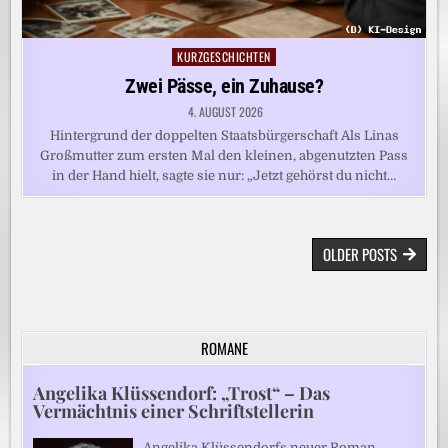
KURZGESCHICHTEN
Posted
in
Zwei Pässe, ein Zuhause?
4. AUGUST 2026
Hintergrund der doppelten Staatsbürgerschaft Als Linas
Großmutter zum ersten Mal den kleinen, abgenutzten Pass
in der Hand hielt, sagte sie nur: „Jetzt gehörst du nicht…
BEITRAGSNAVIGATION
OLDER POSTS
ROMANE
Angelika Klüssendorf: „Trost“ – Das
Vermächtnis einer Schriftstellerin
Angelika Klüssendorfs neuer Roman