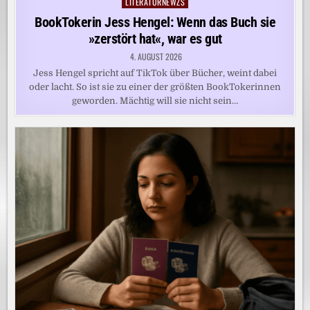
LITERATURNEWZS
Posted
in
BookTokerin Jess Hengel: Wenn das Buch sie
»zerstört hat«, war es gut
4. AUGUST 2026
Jess Hengel spricht auf TikTok über Bücher, weint dabei
oder lacht. So ist sie zu einer der größten BookTokerinnen
geworden. Mächtig will sie nicht sein…