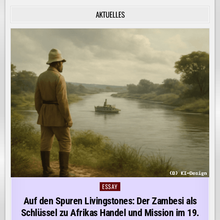
INNERE
RUHE
AKTUELLES
ENTDECKEN!
ESSAY
Posted
in
Auf den Spuren Livingstones: Der Zambesi als
Schlüssel zu Afrikas Handel und Mission im 19.