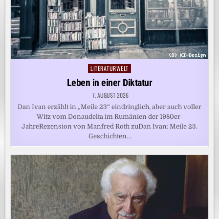
LITERATURWELT
Posted
in
Leben in einer Diktatur
7. AUGUST 2026
Dan Ivan erzählt in „Meile 23“ eindringlich, aber auch voller
Witz vom Donaudelta im Rumänien der 1980er-
JahreRezension von Manfred Roth zuDan Ivan: Meile 23.
Geschichten…