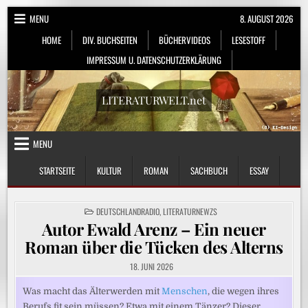
Skip
MENU
8. AUGUST 2026
to
HOME
DIV. BUCHSEITEN
BÜCHERVIDEOS
LESESTOFF
content
IMPRESSUM U. DATENSCHUTZERKLÄRUNG
LITERATURWELT.net
MENU
STARTSEITE
KULTUR
ROMAN
SACHBUCH
ESSAY
POSTED
DEUTSCHLANDRADIO
,
LITERATURNEWZS
IN
Autor Ewald Arenz – Ein neuer
Roman über die Tücken des Alterns
18. JUNI 2026
Was macht das Älterwerden mit
Menschen
, die wegen ihres
Berufs fit sein müssen? Etwa mit einem Tänzer? Dieser