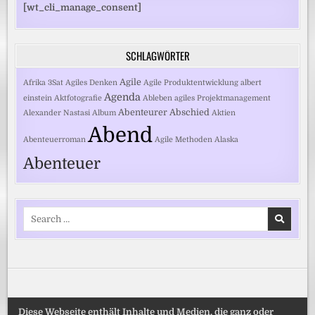
[wt_cli_manage_consent]
SCHLAGWÖRTER
Agile
Afrika
3Sat
Agiles Denken
Agile Produktentwicklung
albert
Agenda
einstein
Aktfotografie
Ableben
agiles Projektmanagement
Abenteurer
Abschied
Alexander Nastasi
Album
Aktien
Abend
Abenteuerroman
Agile Methoden
Alaska
Abenteuer
Search
for:
Diese Webseite enthält Inhalte und Medien, die ganz oder