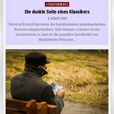
LITERATURNEWZS
Posted
in
Die dunkle Seite eines Klassikers
8. AUGUST 2026
Percival Everett hat einen der berühmtesten amerikanischen
Romane umgeschrieben. Sein Roman »James« ist ein
Geniestreich, in dem er die populäre Geschichte von
Huckleberry Finn aus…