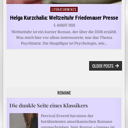
LITERATURNEWZS
Posted
in
Helga Kurzchalia: Weltzeituhr Friedenauer Presse
5. AUGUST 2026
Weltzeituhr ist ein kurzer Roman, der über die DDR erzählt.
Was mich hier vor allem interessierte, war das Thema
Psychiatrie. Die Hauptfigur ist Psychologin, wie…
BEITRAGSNAVIGATION
OLDER POSTS
ROMANE
Die dunkle Seite eines Klassikers
Percival Everett hat einen der
berühmtesten amerikanischen Romane
umgeschrieben. Sein Roman »James« ist