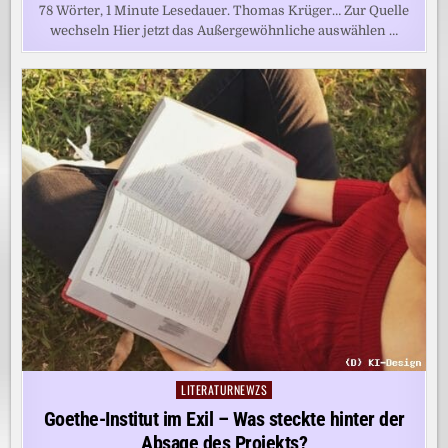
78 Wörter, 1 Minute Lesedauer. Thomas Krüger… Zur Quelle
wechseln Hier jetzt das Außergewöhnliche auswählen …
LITERATURNEWZS
Posted
in
Goethe-Institut im Exil – Was steckte hinter der
Absage des Projekts?