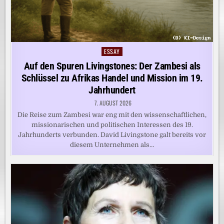
ESSAY
Posted
in
Auf den Spuren Livingstones: Der Zambesi als
Schlüssel zu Afrikas Handel und Mission im 19.
Jahrhundert
7. AUGUST 2026
Die Reise zum Zambesi war eng mit den wissenschaftlichen,
missionarischen und politischen Interessen des 19.
Jahrhunderts verbunden. David Livingstone galt bereits vor
diesem Unternehmen als…