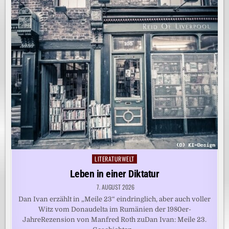
LITERATURWELT
Posted
in
Leben in einer Diktatur
7. AUGUST 2026
Dan Ivan erzählt in „Meile 23“ eindringlich, aber auch voller
Witz vom Donaudelta im Rumänien der 1980er-
JahreRezension von Manfred Roth zuDan Ivan: Meile 23.