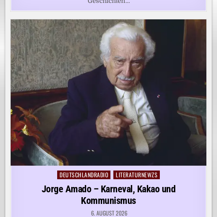
Geschichten…
DEUTSCHLANDRADIO
LITERATURNEWZS
Posted
in
Jorge Amado – Karneval, Kakao und
Kommunismus
6. AUGUST 2026