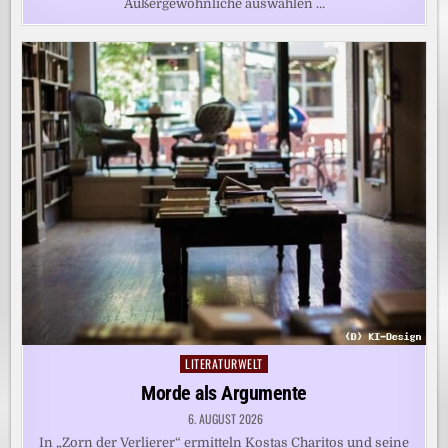
Außergewöhnliche auswählen …
LITERATURWELT
Posted
in
Morde als Argumente
6. AUGUST 2026
In „Zorn der Verlierer“ ermitteln Kostas Charitos und seine