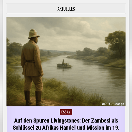
INNERE
RUHE
AKTUELLES
ENTDECKEN!
ESSAY
Posted
in
Auf den Spuren Livingstones: Der Zambesi als
Schlüssel zu Afrikas Handel und Mission im 19.