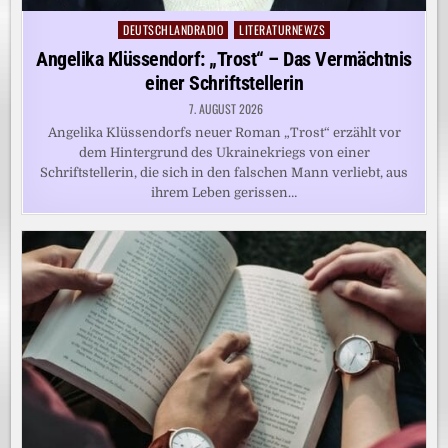
DEUTSCHLANDRADIO
LITERATURNEWZS
Posted
in
Angelika Klüssendorf: „Trost“ – Das Vermächtnis
einer Schriftstellerin
7. AUGUST 2026
Angelika Klüssendorfs neuer Roman „Trost“ erzählt vor
dem Hintergrund des Ukrainekriegs von einer
Schriftstellerin, die sich in den falschen Mann verliebt, aus
ihrem Leben gerissen…