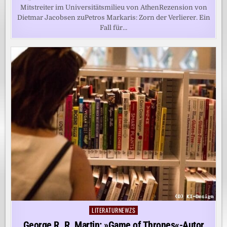
Mitstreiter im Universitätsmilieu von AthenRezension von
Dietmar Jacobsen zuPetros Markaris: Zorn der Verlierer. Ein
Fall für…
LITERATURNEWZS
Posted
in
George R. R. Martin: »Game of Thrones«-Autor