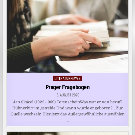
LITERATURNEWZS
Posted
in
Prager Fragebogen
5. AUGUST 2026
Jan Skácel (1922-1989) TotenscheinWas war er von beruf?
Hühnerhirt im getreide Und wann wurde er geboren?… Zur
Quelle wechseln Hier jetzt das Außergewöhnliche auswählen
…