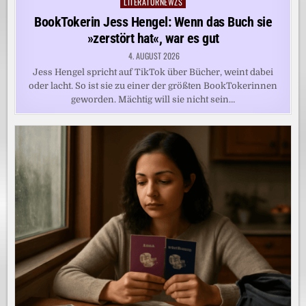
LITERATURNEWZS
Posted
in
BookTokerin Jess Hengel: Wenn das Buch sie
»zerstört hat«, war es gut
4. AUGUST 2026
Jess Hengel spricht auf TikTok über Bücher, weint dabei
oder lacht. So ist sie zu einer der größten BookTokerinnen
geworden. Mächtig will sie nicht sein…