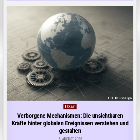
ESSAY
Posted
in
Verborgene Mechanismen: Die unsichtbaren
Kräfte hinter globalen Ereignissen verstehen und
gestalten
5. AUGUST 2026