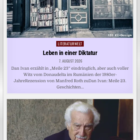
LITERATURWELT
Posted
in
Leben in einer Diktatur
7. AUGUST 2026
Dan Ivan erzählt in „Meile 23“ eindringlich, aber auch voller
Witz vom Donaudelta im Rumänien der 1980er-
JahreRezension von Manfred Roth zuDan Ivan: Meile 23.
Geschichten…