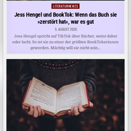
LITERATURNEWZS
Posted
in
Jess Hengel und BookTok: Wenn das Buch sie
»zerstört hat«, war es gut
5. AUGUST 2026
Jess Hengel spricht auf TikTok über Bücher, weint dabei
oder lacht. So ist sie zu einer der größten BookTokerinnen
geworden. Mächtig will sie nicht sein…