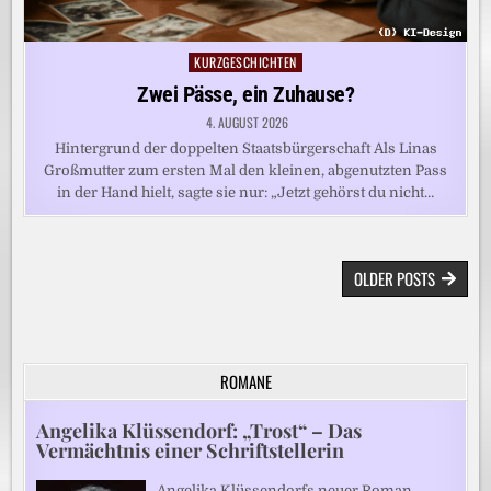
KURZGESCHICHTEN
Posted
in
Zwei Pässe, ein Zuhause?
4. AUGUST 2026
Hintergrund der doppelten Staatsbürgerschaft Als Linas
Großmutter zum ersten Mal den kleinen, abgenutzten Pass
in der Hand hielt, sagte sie nur: „Jetzt gehörst du nicht…
BEITRAGSNAVIGATION
OLDER POSTS
ROMANE
Angelika Klüssendorf: „Trost“ – Das
Vermächtnis einer Schriftstellerin
Angelika Klüssendorfs neuer Roman