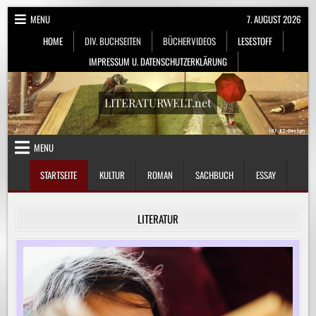
Skip
MENU
7. AUGUST 2026
to
HOME
DIV. BUCHSEITEN
BÜCHERVIDEOS
LESESTOFF
content
IMPRESSUM U. DATENSCHUTZERKLÄRUNG
LITERATURWELT.net
MENU
STARTSEITE
KULTUR
ROMAN
SACHBUCH
ESSAY
LITERATUR