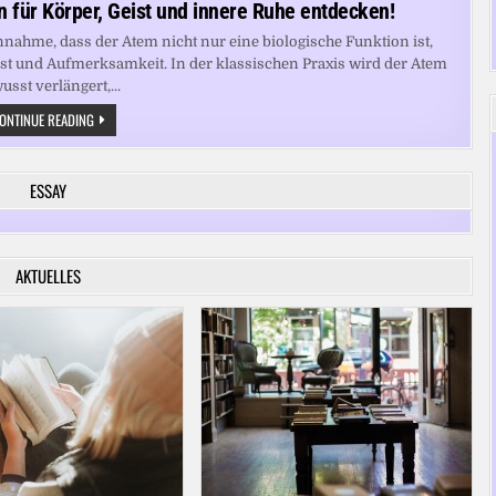
 für Körper, Geist und innere Ruhe entdecken!
nnahme, dass der Atem nicht nur eine biologische Funktion ist,
st und Aufmerksamkeit. In der klassischen Praxis wird der Atem
usst verlängert,...
ATEM
ONTINUE READING
ALS
SCHLÜSSEL:
YOGA-
TECHNIKEN
ESSAY
FÜR
KÖRPER,
GEIST
UND
INNERE
RUHE
AKTUELLES
ENTDECKEN!