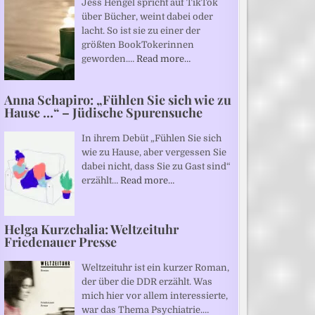
Jess Hengel spricht auf TikTok
über Bücher, weint dabei oder
lacht. So ist sie zu einer der
größten BookTokerinnen
geworden.…
Read more…
Anna Schapiro: „Fühlen Sie sich wie zu
Hause …“ – Jüdische Spurensuche
In ihrem Debüt „Fühlen Sie sich
wie zu Hause, aber vergessen Sie
dabei nicht, dass Sie zu Gast sind“
erzählt…
Read more…
Helga Kurzchalia: Weltzeituhr
Friedenauer Presse
Weltzeituhr ist ein kurzer Roman,
der über die DDR erzählt. Was
mich hier vor allem interessierte,
war das Thema Psychiatrie.…