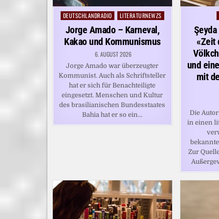
DEUTSCHLANDRADIO
LITERATURNEWZS
Posted
in
Jorge Amado – Karneval,
Şeyda
Kakao und Kommunismus
«Zeit
Völkch
6. AUGUST 2026
und eine
Jorge Amado war überzeugter
mit de
Kommunist. Auch als Schriftsteller
hat er sich für Benachteiligte
eingesetzt. Menschen und Kultur
des brasilianischen Bundesstaates
Die Autor
Bahia hat er so ein…
in einen l
ver
bekannte
Zur Quelle
Außerge