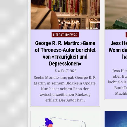
LITERATURNEWZS
Posted
in
George R. R. Martin: »Game
Jess H
of Thrones«-Autor berichtet
Wenn das
von »Traurigkeit und
ha
Depressionen«
5. AUGUST 2026
Jess Hen
über Bü
Sechs Monate lang gab George R. R.
lacht. So i
Martin in seinem Blog kein Update.
BookTo
Nun hat er seinen Fans den
Mächti
zwischenzeitlichen Rückzug
erklärt: Der Autor hat…