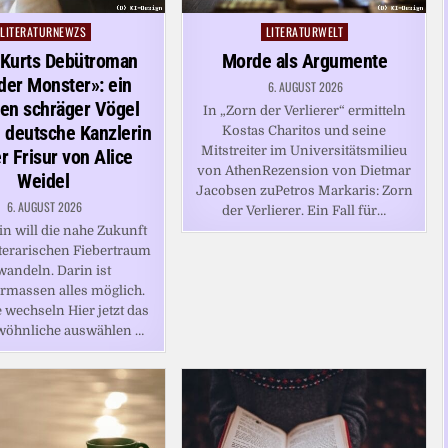
LITERATURNEWZS
LITERATURWELT
Posted
Posted
in
in
 Kurts Debütroman
Morde als Argumente
 der Monster»: ein
6. AUGUST 2026
en schräger Vögel
In „Zorn der Verlierer“ ermitteln
 deutsche Kanzlerin
Kostas Charitos und seine
Mitstreiter im Universitätsmilieu
r Frisur von Alice
von AthenRezension von Dietmar
Weidel
Jacobsen zuPetros Markaris: Zorn
6. AUGUST 2026
der Verlierer. Ein Fall für…
in will die nahe Zukunft
iterarischen Fiebertraum
wandeln. Darin ist
rmassen alles möglich.
 wechseln Hier jetzt das
wöhnliche auswählen …