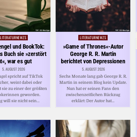
LITERATURNEWZS
LITERATURNEWZS
Posted
Posted
in
in
engel und BookTok:
»Game of Thrones«-Autor
 Buch sie »zerstört
George R. R. Martin
t«, war es gut
berichtet von Depressionen
5. AUGUST 2026
5. AUGUST 2026
gel spricht auf TikTok
Sechs Monate lang gab George R. R.
cher, weint dabei oder
Martin in seinem Blog kein Update.
st sie zu einer der größten
Nun hat er seinen Fans den
kerinnen geworden.
zwischenzeitlichen Rückzug
g will sie nicht sein…
erklärt: Der Autor hat…