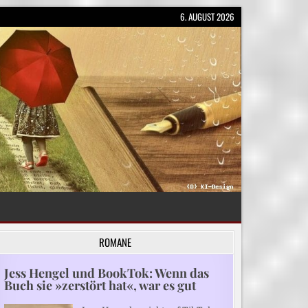
6. AUGUST 2026
ROMANE
Jess Hengel und BookTok: Wenn das
Buch sie »zerstört hat«, war es gut