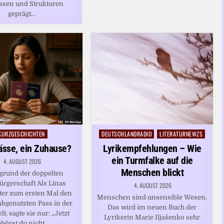
ssen und Strukturen
geprägt…
KURZGESCHICHTEN
DEUTSCHLANDRADIO
LITERATURNEWZS
osted
Posted
n
in
ässe, ein Zuhause?
Lyrikempfehlungen – Wie
ein Turmfalke auf die
4. AUGUST 2026
Menschen blickt
grund der doppelten
ürgerschaft Als Linas
4. AUGUST 2026
er zum ersten Mal den
Menschen sind unsensible Wesen.
abgenutzten Pass in der
Das wird im neuen Buch der
t, sagte sie nur: „Jetzt
Lyrikerin Marie Iljašenko sehr
ehörst du nicht…