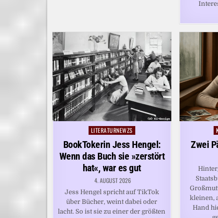
Intere
LITERATURNEWZS
Posted
P
in
i
BookTokerin Jess Hengel:
Zwei P
Wenn das Buch sie »zerstört
hat«, war es gut
Hinter
Staatsb
4. AUGUST 2026
Großmutt
Jess Hengel spricht auf TikTok
kleinen, 
über Bücher, weint dabei oder
Hand hiel
lacht. So ist sie zu einer der größten
g