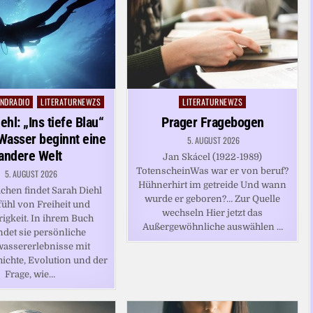
NDRADIO
LITERATURNEWZS
LITERATURNEWZS
Posted
in
ehl: „Ins tiefe Blau“
Prager Fragebogen
Wasser beginnt eine
5. AUGUST 2026
andere Welt
Jan Skácel (1922-1989)
TotenscheinWas war er von beruf?
5. AUGUST 2026
Hühnerhirt im getreide Und wann
chen findet Sarah Diehl
wurde er geboren?… Zur Quelle
fühl von Freiheit und
wechseln Hier jetzt das
igkeit. In ihrem Buch
Außergewöhnliche auswählen …
ndet sie persönliche
assererlebnisse mit
ichte, Evolution und der
Frage, wie…