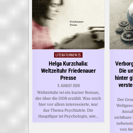
LITERATURNEWZS
Posted
in
Helga Kurzchalia:
Verbor
Weltzeituhr Friedenauer
Die u
Presse
hinter 
verste
5. AUGUST 2026
Weltzeituhr ist ein kurzer Roman,
der über die DDR erzählt. Was mich
Der Gru
hier vor allem interessierte, war
Weltgesch
das Thema Psychiatrie. Die
Annah
Hauptfigur ist Psychologin, wie…
sichtbare 
nebenei
von tie