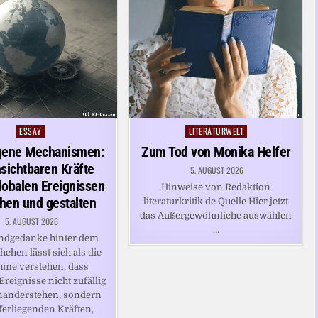
ESSAY
LITERATURWELT
Posted
Posted
in
in
gene Mechanismen:
Zum Tod von Monika Helfer
nsichtbaren Kräfte
5. AUGUST 2026
globalen Ereignissen
Hinweise von Redaktion
hen und gestalten
literaturkritik.de Quelle Hier jetzt
das Außergewöhnliche auswählen
5. AUGUST 2026
…
ndgedanke hinter dem
ehen lässt sich als die
me verstehen, dass
Ereignisse nicht zufällig
nanderstehen, sondern
ferliegenden Kräften,