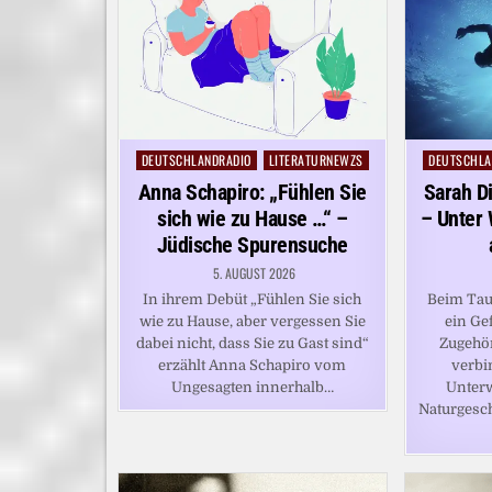
DEUTSCHLANDRADIO
LITERATURNEWZS
DEUTSCHLA
Posted
Posted
in
in
Anna Schapiro: „Fühlen Sie
Sarah Di
sich wie zu Hause …“ –
– Unter 
Jüdische Spurensuche
5. AUGUST 2026
In ihrem Debüt „Fühlen Sie sich
Beim Tau
wie zu Hause, aber vergessen Sie
ein Ge
dabei nicht, dass Sie zu Gast sind“
Zugehör
erzählt Anna Schapiro vom
verbi
Ungesagten innerhalb…
Unterw
Naturgesch