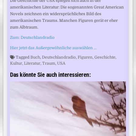
Die Geschichte der USA spiegelt sich auch in der
amerikanischen Literatur: Die sogenannten Great American
Novels zeichnen ein widersprüchliches Bild des
amerikanischen Traums. Manchen Figuren gerät er eher
zum Albtraum.
Zum: Deutschlandradio
Hier jetzt das Außergewöhnliche auswählen …
Tagged
Buch
,
Deutschlandradio
,
Figuren
,
Geschichte
,
Kultur
,
Literatur
,
Traum
,
USA
Das könnte Sie auch interessieren: