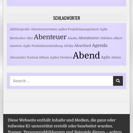
SCHLAGWÖRTER
Aktfotografie
Abenteuerroman
agiles Projektmanagement
Agile
Abenteuer
Abenteurer
Methoden
3Sat
Alaska
Ableben
albert
Agenda
Abschied
einstein
Agile Produktentwicklung
Afrika
Abend
Agile
Alexander Nastasi
Album
Agiles Denken
Aktien
Search
for:
Diese Webseite enthält Inhalte und Medien, die ganz oder
teilweise KI-unterstützt erstellt oder bearbeitet wurden.
Namen, Personenabbildungen und Beispiele dienen – sofern