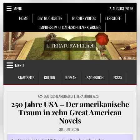
Skip
MENU
7. AUGUST 2026
to
HOME
DIV. BUCHSEITEN
BÜCHERVIDEOS
LESESTOFF
content
IMPRESSUM U. DATENSCHUTZERKLÄRUNG
LITERATURWELT.net
MENU
STARTSEITE
KULTUR
ROMAN
SACHBUCH
ESSAY
POSTED
DEUTSCHLANDRADIO
,
LITERATURNEWZS
IN
250 Jahre USA – Der amerikanische
Traum in zehn Great American
Novels
30. JUNI 2026