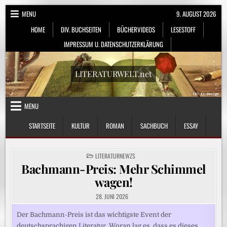
Skip
MENU
9. AUGUST 2026
to
HOME
DIV. BUCHSEITEN
BÜCHERVIDEOS
LESESTOFF
content
IMPRESSUM U. DATENSCHUTZERKLÄRUNG
LITERATURWELT.net
MENU
STARTSEITE
KULTUR
ROMAN
SACHBUCH
ESSAY
POSTED
LITERATURNEWZS
IN
Bachmann-Preis: Mehr Schimmel
wagen!
28. JUNI 2026
Der Bachmann-Preis ist das wichtigste Event der
deutschsprachigen Literatur. Woran lag es, dass es dieses