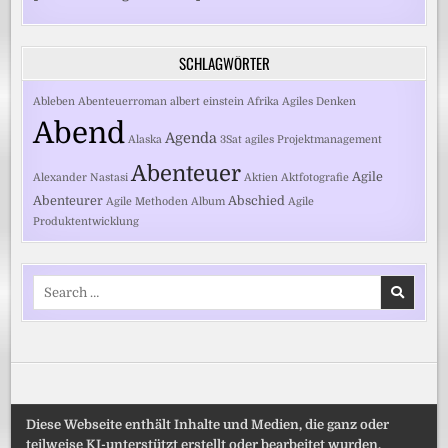
SCHLAGWÖRTER
Ableben
Abenteuerroman
albert einstein
Afrika
Agiles Denken
Abend
Agenda
Alaska
3Sat
agiles Projektmanagement
Abenteuer
Agile
Alexander Nastasi
Aktien
Aktfotografie
Abenteurer
Abschied
Agile Methoden
Album
Agile
Produktentwicklung
Search
for:
Diese Webseite enthält Inhalte und Medien, die ganz oder
teilweise KI-unterstützt erstellt oder bearbeitet wurden.