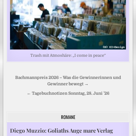
Trash mit Atmoshäre: „I come in peace“
Beitragsnavigation
Bachmannpreis 2026 – Was die Gewinnerinnen und
Gewinner bewegt →
← Tagebuchnotizen Sonntag, 28. Juni ’26
ROMANE
Diego Muzzio: Goliaths Auge mare Verlag