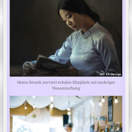
Heinz Strunk serviert schales Eheglück mit zuckriger
Nussmischung