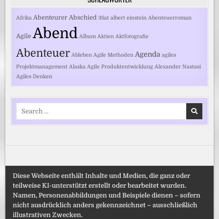
Abenteurer
Abschied
Afrika
3Sat
albert einstein
Abenteuerroman
Abend
Agile
Album
Aktien
Aktfotografie
Abenteuer
Agenda
Ableben
Agile Methoden
agiles
Projektmanagement
Alaska
Agile Produktentwicklung
Alexander Nastasi
Agiles Denken
Search
for:
Diese Webseite enthält Inhalte und Medien, die ganz oder
teilweise KI-unterstützt erstellt oder bearbeitet wurden.
Namen, Personenabbildungen und Beispiele dienen – sofern
nicht ausdrücklich anders gekennzeichnet – ausschließlich
illustrativen Zwecken.