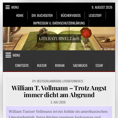
Skip
MENU
9. AUGUST 2026
to
HOME
DIV. BUCHSEITEN
BÜCHERVIDEOS
LESESTOFF
content
IMPRESSUM U. DATENSCHUTZERKLÄRUNG
LITERATURWELT.net
MENU
STARTSEITE
KULTUR
ROMAN
SACHBUCH
ESSAY
POSTED
DEUTSCHLANDRADIO
,
LITERATURNEWZS
IN
William T. Vollmann – Trotz Angst
immer dicht am Abgrund
3. JULI 2026
William Tanner Vollmann ist ein Solitär im amerikanischen
Literaturbetrieb. Seine Bücher vereinen Sarkasmus und