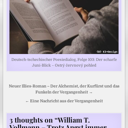
Deutsch-tschechischer Poesiedialog, Folge 103: Der scharfe
Juni-Blick – Ostrý červnový pohled
Beitragsnavigation
Neuer Illies-Roman – Der Alchemist, der Kurfürst und das
Funkeln der Vergangenheit →
← Eine Nachricht aus der Vergangenheit
3 thoughts on “
William T.
Vollmann – Trotz Angst immer