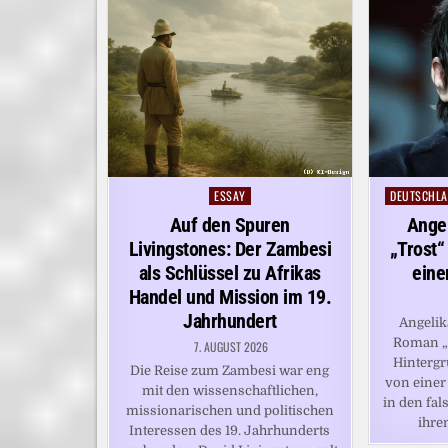
ESSAY
DEUTSCHLA
Posted
Posted
in
in
Auf den Spuren
Angel
Livingstones: Der Zambesi
„Trost“
als Schlüssel zu Afrikas
eine
Handel und Mission im 19.
Jahrhundert
Angelik
Roman „T
7. AUGUST 2026
Hintergr
Die Reise zum Zambesi war eng
von einer 
mit den wissenschaftlichen,
in den fal
missionarischen und politischen
ihre
Interessen des 19. Jahrhunderts