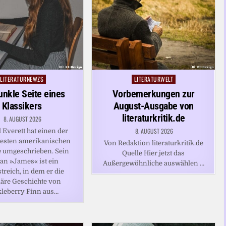
LITERATURNEWZS
LITERATURWELT
Posted
Posted
in
in
unkle Seite eines
Vorbemerkungen zur
Klassikers
August-Ausgabe von
literaturkritik.de
8. AUGUST 2026
8. AUGUST 2026
l Everett hat einen der
esten amerikanischen
Von Redaktion literaturkritik.de
umgeschrieben. Sein
Quelle Hier jetzt das
n »James« ist ein
Außergewöhnliche auswählen …
treich, in dem er die
äre Geschichte von
leberry Finn aus…