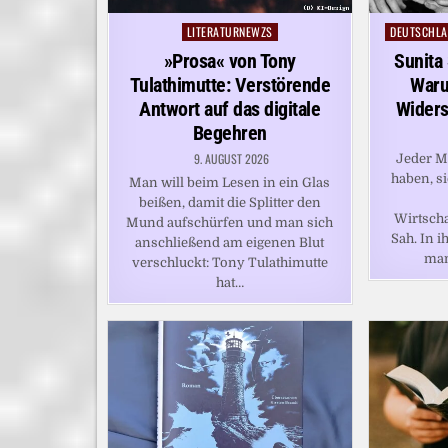
LITERATURNEWZS
DEUTSCHLA
Posted
Posted
in
in
»Prosa« von Tony
Sunita
Tulathimutte: Verstörende
Waru
Antwort auf das digitale
Widers
Begehren
9. AUGUST 2026
Jeder M
haben, si
Man will beim Lesen in ein Glas
beißen, damit die Splitter den
Wirtscha
Mund aufschürfen und man sich
Sah. In i
anschließend am eigenen Blut
man
verschluckt: Tony Tulathimutte
hat…