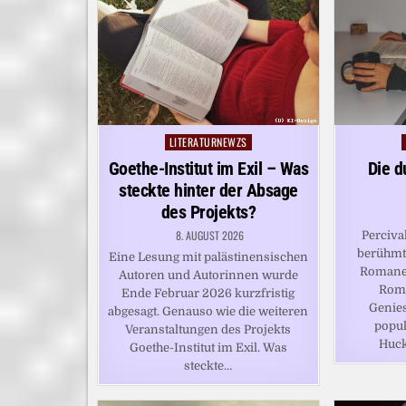
LITERATURNEWZS
Posted
in
Goethe-Institut im Exil – Was
Die d
steckte hinter der Absage
des Projekts?
8. AUGUST 2026
Perciva
berühmt
Eine Lesung mit palästinensischen
Romane 
Autoren und Autorinnen wurde
Roma
Ende Februar 2026 kurzfristig
Genies
abgesagt. Genauso wie die weiteren
popul
Veranstaltungen des Projekts
Huck
Goethe-Institut im Exil. Was
steckte…