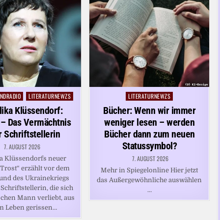
NDRADIO
LITERATURNEWZS
LITERATURNEWZS
Posted
in
ika Klüssendorf:
Bücher: Wenn wir immer
 – Das Vermächtnis
weniger lesen – werden
r Schriftstellerin
Bücher dann zum neuen
Statussymbol?
7. AUGUST 2026
7. AUGUST 2026
a Klüssendorfs neuer
rost“ erzählt vor dem
Mehr in Spiegelonline Hier jetzt
und des Ukrainekriegs
das Außergewöhnliche auswählen
Schriftstellerin, die sich
…
schen Mann verliebt, aus
m Leben gerissen…