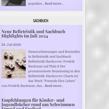
populäre…
Read more…
SACHBUCH
Neue Belletristik und Sachbuch
Highlights im Juli 2024
28. Juli 2026
Neuerscheinungen und Bestseller
in Belletristik und Sachbuch
Belletristik Hardcover: Fredrik
Backman auf Platz 6 Der
prominenteste Neueinstieg in den
Belletristik-Hardcover-Charts ist
das Werk "Freunde fürs Leben"
von Fredrik Backman, das…
Read more…
Empfehlungen für Kinder- und
Jugendbücher rund um Schwimmen
Strand und Freibad