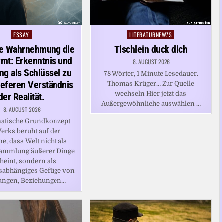
ESSAY
LITERATURNEWZS
Posted
Posted
in
in
e Wahrnehmung die
Tischlein duck dich
rmt: Erkenntnis und
8. AUGUST 2026
ng als Schlüssel zu
78 Wörter, 1 Minute Lesedauer.
ieferen Verständnis
Thomas Krüger… Zur Quelle
wechseln Hier jetzt das
der Realität.
Außergewöhnliche auswählen …
8. AUGUST 2026
matische Grundkonzept
erks beruht auf der
, dass Welt nicht als
ammlung äußerer Dinge
heint, sondern als
sabhängiges Gefüge von
ungen, Beziehungen…