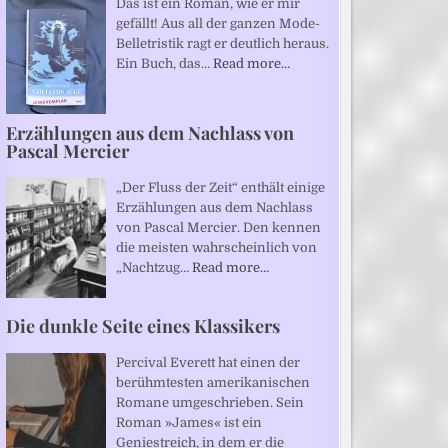
Das ist ein Roman, wie er mir
gefällt! Aus all der ganzen Mode-
Belletristik ragt er deutlich heraus.
Ein Buch, das…
Read more…
Erzählungen aus dem Nachlass von
Pascal Mercier
„Der Fluss der Zeit“ enthält einige
Erzählungen aus dem Nachlass
von Pascal Mercier. Den kennen
die meisten wahrscheinlich von
„Nachtzug…
Read more…
Die dunkle Seite eines Klassikers
Percival Everett hat einen der
berühmtesten amerikanischen
Romane umgeschrieben. Sein
Roman »James« ist ein
Geniestreich, in dem er die