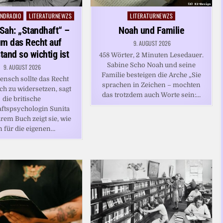
NDRADIO
LITERATURNEWZS
LITERATURNEWZS
Posted
in
 Sah: „Standhaft“ –
Noah und Familie
m das Recht auf
9. AUGUST 2026
tand so wichtig ist
458 Wörter, 2 Minuten Lesedauer.
Sabine Scho Noah und seine
9. AUGUST 2026
Familie besteigen die Arche „Sie
ensch sollte das Recht
sprachen in Zeichen – mochten
ch zu widersetzen, sagt
das trotzdem auch Worte sein:…
die britische
ftspsychologin Sunita
hrem Buch zeigt sie, wie
 für die eigenen…