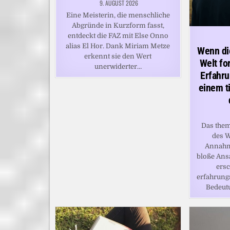
9. AUGUST 2026
Eine Meisterin, die menschliche
Abgründe in Kurzform fasst,
entdeckt die FAZ mit Else Onno
alias El Hor. Dank Miriam Metze
Wenn di
erkennt sie den Wert
Welt fo
unerwiderter…
Erfahru
einem t
Das the
des W
Annahme
bloße Ans
ersc
erfahrung
Bedeut