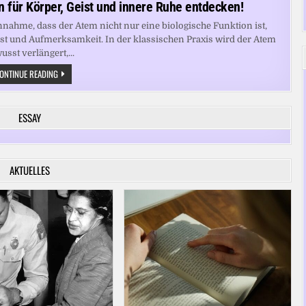
 für Körper, Geist und innere Ruhe entdecken!
nnahme, dass der Atem nicht nur eine biologische Funktion ist,
st und Aufmerksamkeit. In der klassischen Praxis wird der Atem
usst verlängert,...
ATEM
ONTINUE READING
ALS
SCHLÜSSEL:
YOGA-
TECHNIKEN
ESSAY
FÜR
KÖRPER,
GEIST
UND
INNERE
RUHE
AKTUELLES
ENTDECKEN!