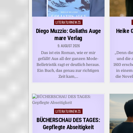
LITERATURNEWZS
Posted
in
Diego Muzzio: Goliaths Auge
Heike G
mare Verlag
9. AUGUST 2026
Das ist ein Roman, wie er mir
„Denn die
gefällt! Aus all der ganzen Mode-
und die 
Belletristik ragt er deutlich heraus.
1810 ersch
Ein Buch, das genau zur richtigen
in einem
Zeit kam,…
die Nove
LITERATURNEWZS
Posted
in
BÜCHERSCHAU DES TAGES:
Gepflegte Abseitigkeit