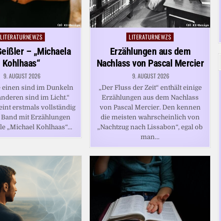
LITERATURNEWZS
LITERATURNEWZS
Posted
Posted
in
in
eißler – „Michaela
Erzählungen aus dem
Kohlhaas“
Nachlass von Pascal Mercier
9. AUGUST 2026
9. AUGUST 2026
 einen sind im Dunkeln
„Der Fluss der Zeit“ enthält einige
anderen sind im Licht.“
Erzählungen aus dem Nachlass
eint erstmals vollständig
von Pascal Mercier. Den kennen
 Band mit Erzählungen
die meisten wahrscheinlich von
lle „Michael Kohlhaas“…
„Nachtzug nach Lissabon“, egal ob
man…