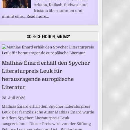
Arkana, Kailash, Südwest und
Irisiana übernommen und
nimmt eine…
Read more…
SCIENCE-FICTION, FANTASY
Mathias Énard erhält den Spycher
Literaturpreis Leuk für
herausragende europäische
Literatur
23. Juli 2026
Mathias Énard erhält den Spycher: Literaturpreis
Leuk Der französische Autor Mathias Énard wurde
mit dem Spycher: Literaturpreis Leuk
ausgezeichnet. Dieser Preis wird von der Stiftung
Schloss Leuk vergeben und ist…
Weiterlesen …