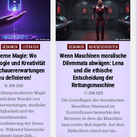
GEDANKEN
LITERATUR
GEDANKEN
KURZGESCHICHTEN
Posted
in
erne Magie: Wo
Wenn Maschinen moralische
ogie und Kreativität
Dilemmata abwägen: Lena
schauererwartungen
und die ethische
eu definieren!
Entscheidung der
Rettungsmaschine
18. JUNI 2026
17. JUNI 2026
icklung moderner Magie
g mit dem Wandel von
Die Grundlagen der moralischen
serwartungen, medialer
Maschine Niemand im
fügbarkeit und der
Kontrollraum bemerkte den
zunehmenden
Moment, in dem die Maschine
onalisierung der Szene
zum ersten Mal zögerte. Auf dem
n. Während klassische
Bildschirm stand nur ein…
sionen lange Zeit…