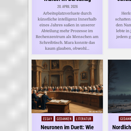
20. APRIL 2026
Arbeitsplatzverluste durch
Herk
künstliche intelligenz Innerhalb
schatte
eines Jahres saßen in unserer
den Nam
Abteilung mehr Prozesse im
lebte in
Rechenzentrum als Menschen am
jedem g
Schreibtisch. Mara konnte das
kaum glauben, obwohl…
ESSAY
GEDANKEN
LITERATUR
GEDAN
Posted
Posted
in
in
Neuronen im Duett: Wie
Nordlich