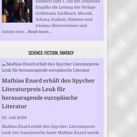
Südwest Zum 1. Juli hat Johannes
Engelke die Leitung der Verlage
Goldmann Sachbuch, Mosaik,
Arkana, Kailash, Südwest und
Irisiana übernommen und
nimmt eine…
Read more…
SCIENCE-FICTION, FANTASY
Mathias Énard erhält den Spycher
Literaturpreis Leuk für
herausragende europäische
Literatur
23. Juli 2026
Mathias Énard erhält den Spycher: Literaturpreis
Leuk Der französische Autor Mathias Énard wurde