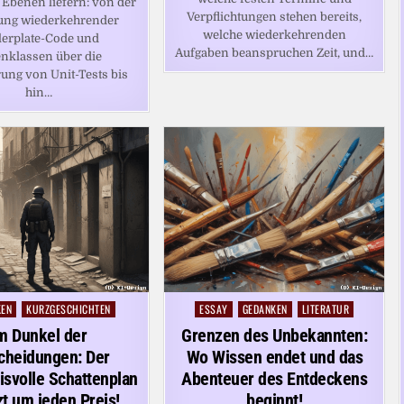
Ebenen liefern: von der
Verpflichtungen stehen bereits,
lung wiederkehrender
welche wiederkehrenden
lerplate-Code und
Aufgaben beanspruchen Zeit, und…
nklassen über die
ung von Unit-Tests bis
hin…
KEN
KURZGESCHICHTEN
ESSAY
GEDANKEN
LITERATUR
Posted
in
m Dunkel der
Grenzen des Unbekannten:
cheidungen: Der
Wo Wissen endet und das
svolle Schattenplan
Abenteuer des Entdeckens
zt um jeden Preis!
beginnt!