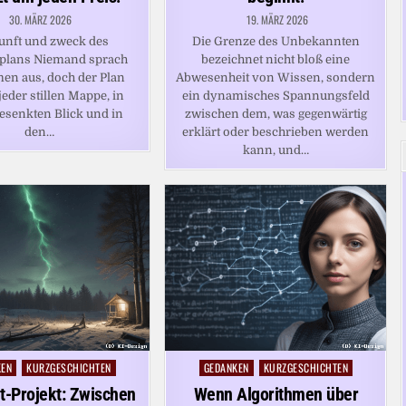
30. MÄRZ 2026
19. MÄRZ 2026
unft und zweck des
Die Grenze des Unbekannten
nplans Niemand sprach
bezeichnet nicht bloß eine
en aus, doch der Plan
Abwesenheit von Wissen, sondern
 jeder stillen Mappe, in
ein dynamisches Spannungsfeld
esenkten Blick und in
zwischen dem, was gegenwärtig
den…
erklärt oder beschrieben werden
kann, und…
KEN
KURZGESCHICHTEN
GEDANKEN
KURZGESCHICHTEN
Posted
in
t-Projekt: Zwischen
Wenn Algorithmen über