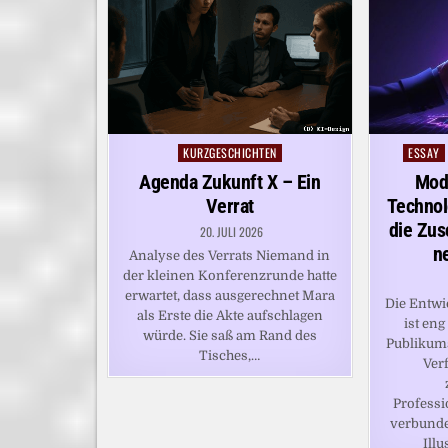
KURZGESCHICHTEN
ESSAY
Posted
Posted
in
in
Agenda Zukunft X – Ein
Mod
Verrat
Technol
die Zu
20. JULI 2026
n
Analyse des Verrats Niemand in
der kleinen Konferenzrunde hatte
erwartet, dass ausgerechnet Mara
Die Entw
als Erste die Akte aufschlagen
ist en
würde. Sie saß am Rand des
Publikum
Tisches,…
Ver
Professi
verbunde
Illu