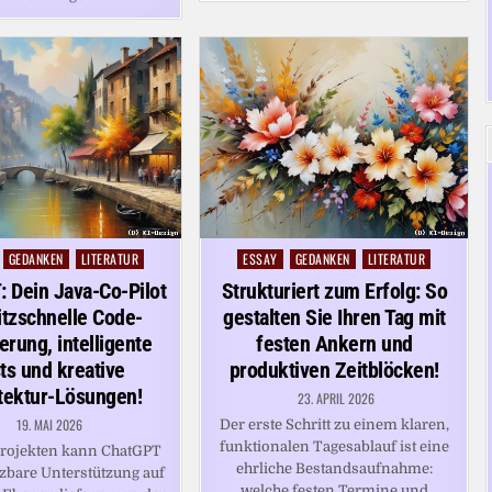
GEDANKEN
LITERATUR
ESSAY
GEDANKEN
LITERATUR
Posted
in
 Dein Java-Co-Pilot
Strukturiert zum Erfolg: So
litzschnelle Code-
gestalten Sie Ihren Tag mit
erung, intelligente
festen Ankern und
ts und kreative
produktiven Zeitblöcken!
tektur-Lösungen!
23. APRIL 2026
19. MAI 2026
Der erste Schritt zu einem klaren,
funktionalen Tagesablauf ist eine
Projekten kann ChatGPT
ehrliche Bestandsaufnahme:
tzbare Unterstützung auf
welche festen Termine und