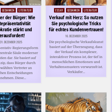
GEDANKEN
LITERATUR
ESSAY
GEDANKEN
LITERATUR
Posted
in
ter der Bürger: Wie
Verkauf mit Herz: So nutzen
Repräsentativität
Sie psychologische Tricks
ratie stärkt und
für echtes Kundenvertrauen!
erausfordert!
16. DEZEMBER 2025
31. DEZEMBER 2025
Die psychologische Verkaufskunst
basiert auf der Überzeugung, dass
sentativ-Regierungsform
der Verkauf ein komplexer,
e zentrale Säule moderner
interaktiver Prozess ist, der tief in
en dar. Sie basiert auf
menschlichen Emotionen und
zip, dass Bürger durch
Verhaltensmustern verwurzelt ist.
ewählten Vertreter an
Verkäufer…
schen Entscheidungen
ilnehmen. Diese…