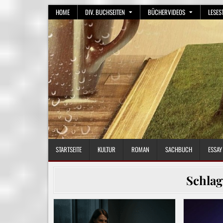
Skip
HOME
DIV. BUCHSEITEN
BÜCHERVIDEOS
LESES
to
content
STARTSEITE
KULTUR
ROMAN
SACHBUCH
ESSAY
Schla