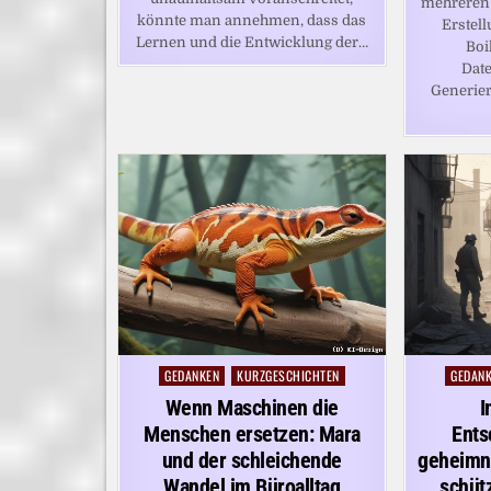
mehreren 
könnte man annehmen, dass das
Erstel
Lernen und die Entwicklung der…
Boi
Date
Generier
GEDANKEN
KURZGESCHICHTEN
GEDAN
Posted
Posted
in
in
Wenn Maschinen die
I
Menschen ersetzen: Mara
Ents
und der schleichende
geheimni
Wandel im Büroalltag
schüt