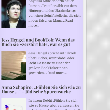
Angelika Klüssendorfs neuer
Roman „Trost“ erzählt vor dem
Hintergrund des Ukrainekriegs
von einer Schriftstellerin, die sich
in den falschen Mann…
Read
more…
Jess Hengel und BookTok: Wenn das
Buch sie »zerstört hat«, war es gut
Jess Hengel spricht auf TikTok
über Bücher, weint dabei oder
lacht. So ist sie zu einer der
größten BookTokerinnen
geworden.…
Read more…
Anna Schapiro: „Fühlen Sie sich wie zu
Hause …“ – Jüdische Spurensuche
In ihrem Debüt „Fühlen Sie sich
wie zu Hause, aber vergessen Sie