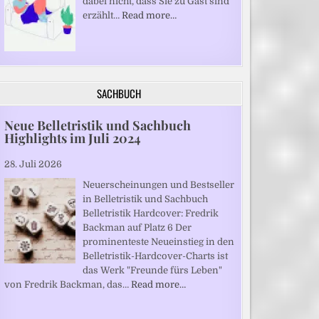
dabei nicht, dass Sie zu Gast sind“
erzählt…
Read more…
SACHBUCH
Neue Belletristik und Sachbuch
Highlights im Juli 2024
28. Juli 2026
Neuerscheinungen und Bestseller
in Belletristik und Sachbuch
Belletristik Hardcover: Fredrik
Backman auf Platz 6 Der
prominenteste Neueinstieg in den
Belletristik-Hardcover-Charts ist
das Werk "Freunde fürs Leben"
von Fredrik Backman, das…
Read more…