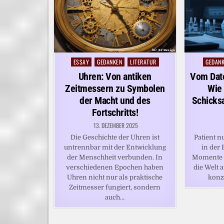
ESSAY
GEDANKEN
LITERATUR
GEDAN
Posted
Posted
in
in
Uhren: Von antiken
Vom Dat
Zeitmessern zu Symbolen
Wie 
der Macht und des
Schicksa
Fortschritts!
13. DEZEMBER 2025
Die Geschichte der Uhren ist
Patient n
untrennbar mit der Entwicklung
in der 
der Menschheit verbunden. In
Momente i
verschiedenen Epochen haben
die Welt 
Uhren nicht nur als praktische
konze
Zeitmesser fungiert, sondern
auch…