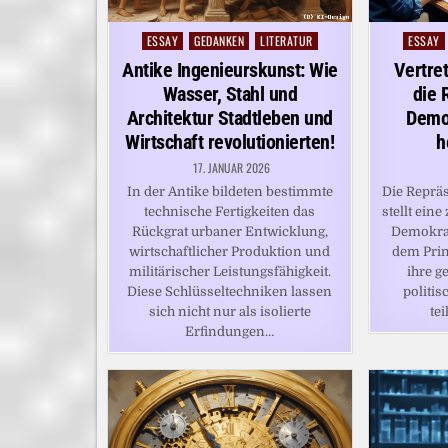
ESSAY
GEDANKEN
LITERATUR
ESSAY
Posted
Posted
in
in
Antike Ingenieurskunst: Wie
Vertre
Wasser, Stahl und
die 
Architektur Stadtleben und
Demok
Wirtschaft revolutionierten!
h
17. JANUAR 2026
In der Antike bildeten bestimmte
Die Reprä
technische Fertigkeiten das
stellt ein
Rückgrat urbaner Entwicklung,
Demokrati
wirtschaftlicher Produktion und
dem Prin
militärischer Leistungsfähigkeit.
ihre g
Diese Schlüsseltechniken lassen
politi
sich nicht nur als isolierte
te
Erfindungen…