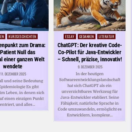
KEN
KURZGESCHICHTEN
ESSAY
GEDANKEN
LITERATUR
Posted
in
enpunkt zum Drama:
ChatGPT: Der kreative Code-
Patient Null das
Co-Pilot für Java-Entwickler
l einer ganzen Welt
– Schnell, präzise, innovativ!
wendete
9. DEZEMBER 2025
11. DEZEMBER 2025
In der heutigen
Softwareentwicklungslandschaft
ull und seine Bedeutung
hat sich ChatGPT als ein
Epidemiologie Es gibt
unverzichtbares Werkzeug für
m Leben, in denen sich
Java-Entwickler etabliert. Seine
auf einen einzigen Punkt
Fähigkeit, natürliche Sprache in
ntriert, und alles…
Code umzuwandeln, ermöglicht es
Entwicklern, komplexe…