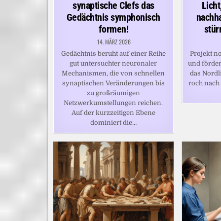
synaptische Clefs das
Lich
Gedächtnis symphonisch
nachha
formen!
stür
14. MÄRZ 2026
Gedächtnis beruht auf einer Reihe
Projekt no
gut untersuchter neuronaler
und förder
Mechanismen, die von schnellen
das Nordl
synaptischen Veränderungen bis
roch nach
zu großräumigen
Netzwerkumstellungen reichen.
Auf der kurzzeitigen Ebene
dominiert die…