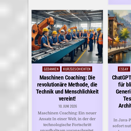
GEDANKEN
KURZGESCHICHTEN
ESSAY
Posted
Posted
in
in
Maschinen Coaching: Die
ChatGPT:
revolutionäre Methode, die
für b
Technik und Menschlichkeit
Generi
vereint!
Tes
Archi
10. JUNI 2026
Maschinen Coaching: Ein neuer
Ansatz In einer Welt, in der der
In Java-
technologische Fortschritt
sofort nu
unaufhaltsam voranschreitet,