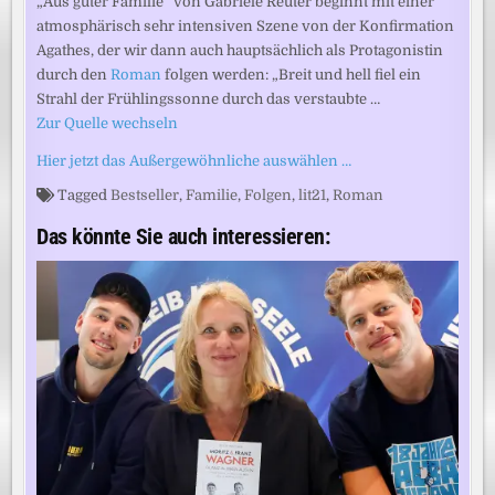
„Aus guter Familie“ von Gabriele Reuter beginnt mit einer
atmosphärisch sehr intensiven Szene von der Konfirmation
Agathes, der wir dann auch hauptsächlich als Protagonistin
durch den
Roman
folgen werden: „Breit und hell fiel ein
Strahl der Frühlingssonne durch das verstaubte …
Zur Quelle wechseln
Hier jetzt das Außergewöhnliche auswählen …
Tagged
Bestseller
,
Familie
,
Folgen
,
lit21
,
Roman
Das könnte Sie auch interessieren: