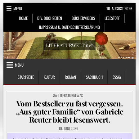
Skip
MENU
10. AUGUST 2026
to
HOME
DIV. BUCHSEITEN
BÜCHERVIDEOS
LESESTOFF
content
IMPRESSUM U. DATENSCHUTZERKLÄRUNG
LITERATURWELT.net
MENU
STARTSEITE
KULTUR
ROMAN
SACHBUCH
ESSAY
POSTED
LITERATURNEWZS
IN
Vom Bestseller zu fast vergessen.
„Aus guter Familie“ von Gabriele
Reuter bleibt lesenswert.
19. JUNI 2026