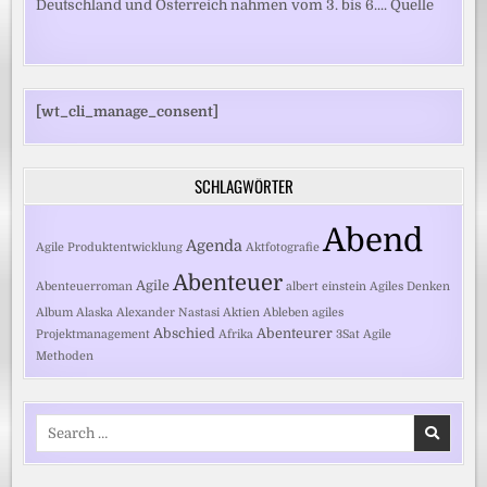
Deutschland und Österreich nahmen vom 3. bis 6.... Quelle
[wt_cli_manage_consent]
SCHLAGWÖRTER
Abend
Agenda
Agile Produktentwicklung
Aktfotografie
Abenteuer
Agile
Abenteuerroman
albert einstein
Agiles Denken
Album
Alaska
Alexander Nastasi
Aktien
Ableben
agiles
Abschied
Abenteurer
Projektmanagement
Afrika
3Sat
Agile
Methoden
Search
for: