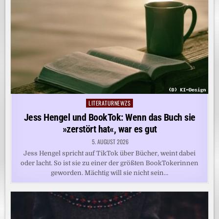
LITERATURNEWZS
Posted
in
Jess Hengel und BookTok: Wenn das Buch sie
»zerstört hat«, war es gut
5. AUGUST 2026
Jess Hengel spricht auf TikTok über Bücher, weint dabei
oder lacht. So ist sie zu einer der größten BookTokerinnen
geworden. Mächtig will sie nicht sein…