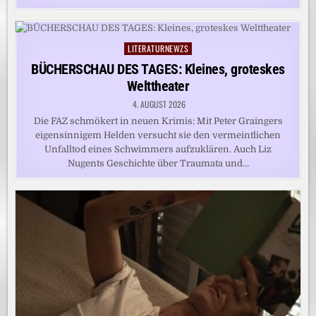
LITERATURNEWZS
Posted
in
BÜCHERSCHAU DES TAGES: Kleines, groteskes
Welttheater
4. AUGUST 2026
Die FAZ schmökert in neuen Krimis: Mit Peter Graingers
eigensinnigem Helden versucht sie den vermeintlichen
Unfalltod eines Schwimmers aufzuklären. Auch Liz
Nugents Geschichte über Traumata und…