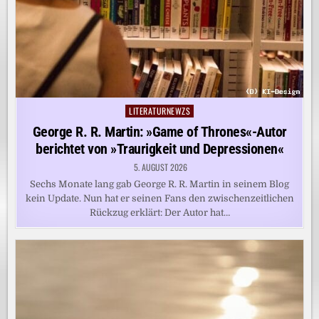
LITERATURNEWZS
Posted
in
George R. R. Martin: »Game of Thrones«-Autor
berichtet von »Traurigkeit und Depressionen«
5. AUGUST 2026
Sechs Monate lang gab George R. R. Martin in seinem Blog
kein Update. Nun hat er seinen Fans den zwischenzeitlichen
Rückzug erklärt: Der Autor hat…