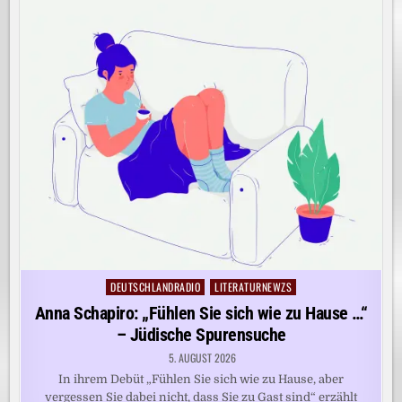
DEUTSCHLANDRADIO
LITERATURNEWZS
Posted
in
Anna Schapiro: „Fühlen Sie sich wie zu Hause …“
– Jüdische Spurensuche
5. AUGUST 2026
In ihrem Debüt „Fühlen Sie sich wie zu Hause, aber
vergessen Sie dabei nicht, dass Sie zu Gast sind“ erzählt