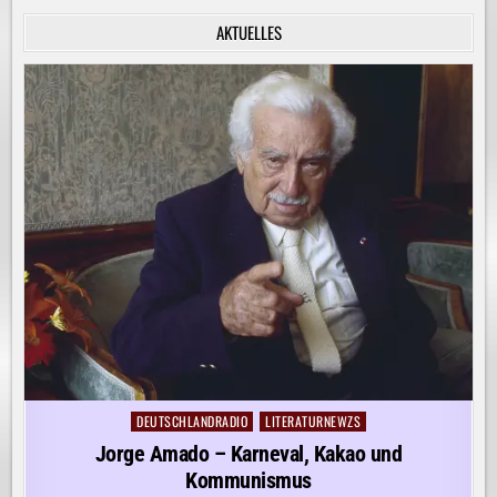
INNERE
RUHE
AKTUELLES
ENTDECKEN!
DEUTSCHLANDRADIO
LITERATURNEWZS
Posted
in
Jorge Amado – Karneval, Kakao und
Kommunismus