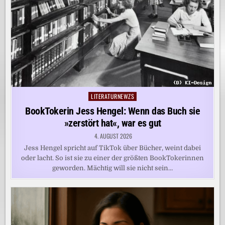
LITERATURNEWZS
Posted
in
BookTokerin Jess Hengel: Wenn das Buch sie
»zerstört hat«, war es gut
4. AUGUST 2026
Jess Hengel spricht auf TikTok über Bücher, weint dabei
oder lacht. So ist sie zu einer der größten BookTokerinnen
geworden. Mächtig will sie nicht sein…