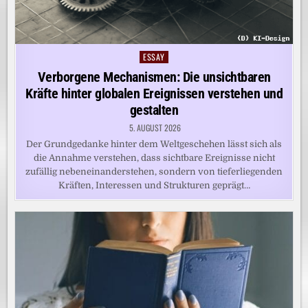
ESSAY
Posted
in
Verborgene Mechanismen: Die unsichtbaren
Kräfte hinter globalen Ereignissen verstehen und
gestalten
5. AUGUST 2026
Der Grundgedanke hinter dem Weltgeschehen lässt sich als
die Annahme verstehen, dass sichtbare Ereignisse nicht
zufällig nebeneinanderstehen, sondern von tieferliegenden
Kräften, Interessen und Strukturen geprägt…