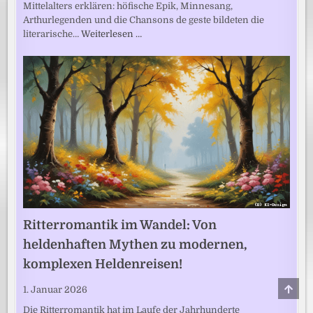
Mittelalters erklären: höfische Epik, Minnesang,
Arthurlegenden und die Chansons de geste bildeten die
literarische…
Weiterlesen …
Ritterromantik im Wandel: Von
heldenhaften Mythen zu modernen,
komplexen Heldenreisen!
SCRO
1. Januar 2026
TO
TOP
Die Ritterromantik hat im Laufe der Jahrhunderte