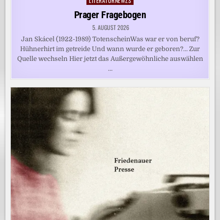
LITERATURNEWZS
Posted
in
Prager Fragebogen
5. AUGUST 2026
Jan Skácel (1922-1989) TotenscheinWas war er von beruf?
Hühnerhirt im getreide Und wann wurde er geboren?… Zur
Quelle wechseln Hier jetzt das Außergewöhnliche auswählen
…