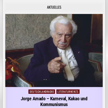
INNERE
RUHE
AKTUELLES
ENTDECKEN!
DEUTSCHLANDRADIO
LITERATURNEWZS
Posted
in
Jorge Amado – Karneval, Kakao und
Kommunismus