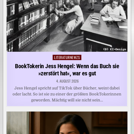
LITERATURNEWZS
Posted
in
BookTokerin Jess Hengel: Wenn das Buch sie
»zerstört hat«, war es gut
4. AUGUST 2026
Jess Hengel spricht auf TikTok über Bücher, weint dabei
oder lacht. So ist sie zu einer der größten BookTokerinnen
geworden. Mächtig will sie nicht sein…