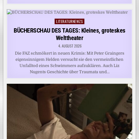
LITERATURNEWZS
Posted
in
BÜCHERSCHAU DES TAGES: Kleines, groteskes
Welttheater
4. AUGUST 2026
Die FAZ schmökert in neuen Krimis: Mit Peter Graingers
eigensinnigem Helden versucht sie den vermeintlichen
Unfalltod eines Schwimmers aufzuklären. Auch Liz
Nugents Geschichte über Traumata und…