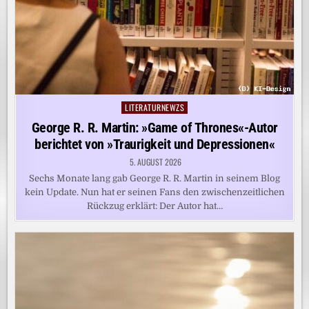
LITERATURNEWZS
Posted
in
George R. R. Martin: »Game of Thrones«-Autor
berichtet von »Traurigkeit und Depressionen«
5. AUGUST 2026
Sechs Monate lang gab George R. R. Martin in seinem Blog
kein Update. Nun hat er seinen Fans den zwischenzeitlichen
Rückzug erklärt: Der Autor hat…