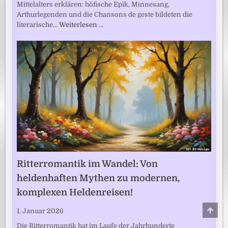
Mittelalters erklären: höfische Epik, Minnesang,
Arthurlegenden und die Chansons de geste bildeten die
literarische…
Weiterlesen …
Ritterromantik im Wandel: Von
heldenhaften Mythen zu modernen,
komplexen Heldenreisen!
SCRO
1. Januar 2026
TO
TOP
Die Ritterromantik hat im Laufe der Jahrhunderte