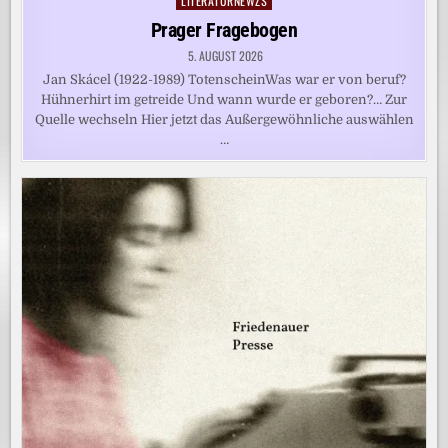
LITERATURNEWZS
Posted
in
Prager Fragebogen
5. AUGUST 2026
Jan Skácel (1922-1989) TotenscheinWas war er von beruf?
Hühnerhirt im getreide Und wann wurde er geboren?… Zur
Quelle wechseln Hier jetzt das Außergewöhnliche auswählen
…