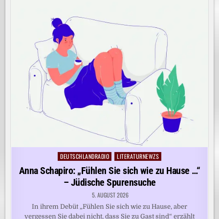
DEUTSCHLANDRADIO
LITERATURNEWZS
Posted
in
Anna Schapiro: „Fühlen Sie sich wie zu Hause …“
– Jüdische Spurensuche
5. AUGUST 2026
In ihrem Debüt „Fühlen Sie sich wie zu Hause, aber
vergessen Sie dabei nicht, dass Sie zu Gast sind“ erzählt