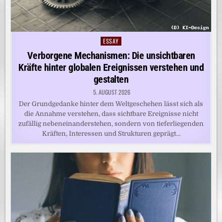
ESSAY
Posted
in
Verborgene Mechanismen: Die unsichtbaren
Kräfte hinter globalen Ereignissen verstehen und
gestalten
5. AUGUST 2026
Der Grundgedanke hinter dem Weltgeschehen lässt sich als
die Annahme verstehen, dass sichtbare Ereignisse nicht
zufällig nebeneinanderstehen, sondern von tieferliegenden
Kräften, Interessen und Strukturen geprägt…