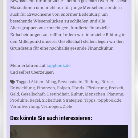
Bewusstsein für finanzielle Themen geschärft werden. Diese
Maßnahmen sind nicht nur für junge Menschen, sondern
auch für Erwachsene von enormer Bedeutung, um
bestehende Wissenslücken zu schließen und alle
Altersgruppen zu ermächtigen, fundierte finanzielle
Entscheidungen zu treffen. Indem wir finanzielle Bildung in
den Mittelpunkt unserer Gesellschaft stellen, legen wir den
Grundstein für eine nachhaltig gesunde Finanzkultur.
–
Mehr erfahren auf
toppbook.de
und selbst überzeugen
Tagged
Aktien
,
Alltag
,
Bewusstsein
,
Bildung
,
Börse
,
Entwicklung
,
Finanzen
,
Folgen
,
Fonds
,
Förderung
,
Freizeit
,
Geld
,
Gesellschaft
,
Gesundheit
,
Kultur
,
Menschen
,
Planung
,
Produkte
,
Regel
,
Sicherheit
,
Strategien
,
Tipps
,
toppbook.de
,
Verantwortung
,
Vermögen
,
Ziele
Das könnte Sie auch interessieren: