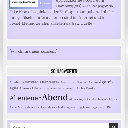
dpa-Akademie [Newsroom]
Hamburg (ots) – Ob Propaganda,
Fake News, Deepfakes oder KI-Slop – manipulierte Inhalte
und gefälschte Informationen sind im Internet und in
Social-Media-Kanälen allgegenwärtig.... Quelle
[wt_cli_manage_consent]
SCHLAGWÖRTER
Agenda
Abschied
Abenteurer
Ableben
Alexander Nastasi
Aktien
Agile
Album
Aktfotografie
Abenteuerroman
Agiles Denken
Abend
Abenteuer
Afrika
Agile Produktentwicklung
Agile Methoden
albert einstein
Alaska
agiles Projektmanagement
3Sat
Search