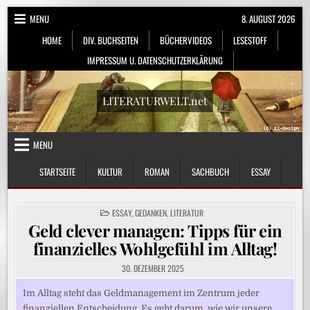
Skip
MENU
8. AUGUST 2026
to
HOME
DIV. BUCHSEITEN
BÜCHERVIDEOS
LESESTOFF
content
IMPRESSUM U. DATENSCHUTZERKLÄRUNG
LITERATURWELT.net
MENU
STARTSEITE
KULTUR
ROMAN
SACHBUCH
ESSAY
POSTED
ESSAY
,
GEDANKEN
,
LITERATUR
IN
Geld clever managen: Tipps für ein
finanzielles Wohlgefühl im Alltag!
30. DEZEMBER 2025
Im Alltag steht das Geldmanagement im Zentrum jeder
finanziellen Entscheidung. Es geht darum, wie wir unsere