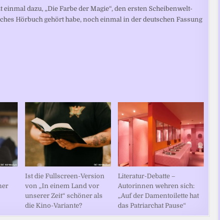
einmal dazu, „Die Farbe der Magie“, den ersten Scheibenwelt-
sches Hörbuch gehört habe, noch einmal in der deutschen Fassung
Ist die Fullscreen-Version
Literatur-Debatte –
mer
von „In einem Land vor
Autorinnen wehren sich:
unserer Zeit“ schöner als
„Auf der Damentoilette hat
die Kino-Variante?
das Patriarchat Pause“