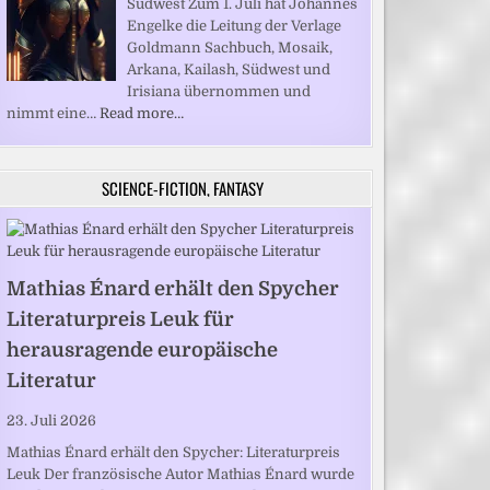
Südwest Zum 1. Juli hat Johannes
Engelke die Leitung der Verlage
Goldmann Sachbuch, Mosaik,
Arkana, Kailash, Südwest und
Irisiana übernommen und
nimmt eine…
Read more…
SCIENCE-FICTION, FANTASY
Mathias Énard erhält den Spycher
Literaturpreis Leuk für
herausragende europäische
Literatur
23. Juli 2026
Mathias Énard erhält den Spycher: Literaturpreis
Leuk Der französische Autor Mathias Énard wurde