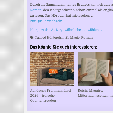
Durch die Sammlung meines Bruders kam ich zuletzt 
Roman
, den ich irgendwann schon einmal als engli
zu lesen. Das Hörbuch hat mich schon …
Zur Quelle wechseln
Hier jetzt das Außergewöhnliche auswählen …
Tagged
Hörbuch
,
lit21
,
Magie
,
Roman
Das könnte Sie auch interessieren:
Auflösung Frühlingsrätsel
Roisin Maguire:
2026 – irdische
Mitternachtsschwim
Gaumenfreuden