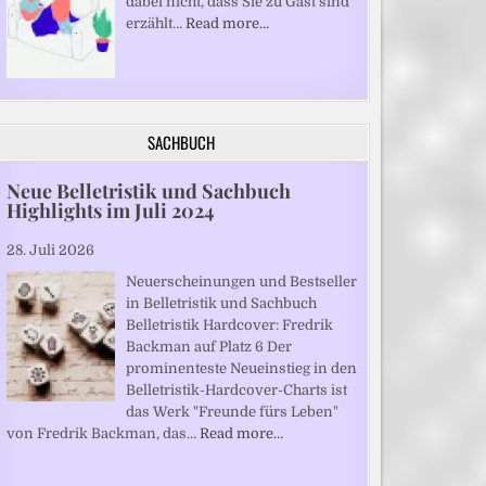
dabei nicht, dass Sie zu Gast sind“
erzählt…
Read more…
SACHBUCH
Neue Belletristik und Sachbuch
Highlights im Juli 2024
28. Juli 2026
Neuerscheinungen und Bestseller
in Belletristik und Sachbuch
Belletristik Hardcover: Fredrik
Backman auf Platz 6 Der
prominenteste Neueinstieg in den
Belletristik-Hardcover-Charts ist
das Werk "Freunde fürs Leben"
von Fredrik Backman, das…
Read more…