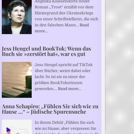
Angelika Klüssendorfs neuer
Roman „Trost“ erzählt vor dem
Hintergrund des Ukrainekriegs
von einer Schriftstellerin, die sich
in den falschen Mann…
Read
more…
Jess Hengel und BookTok: Wenn das
Buch sie »zerstört hat«, war es gut
Jess Hengel spricht auf TikTok
über Bücher, weint dabei oder
lacht. So ist sie zu einer der
größten BookTokerinnen
geworden.…
Read more…
Anna Schapiro: „Fühlen Sie sich wie zu
Hause …“ – Jüdische Spurensuche
In ihrem Debüt „Fühlen Sie sich
wie zu Hause, aber vergessen Sie