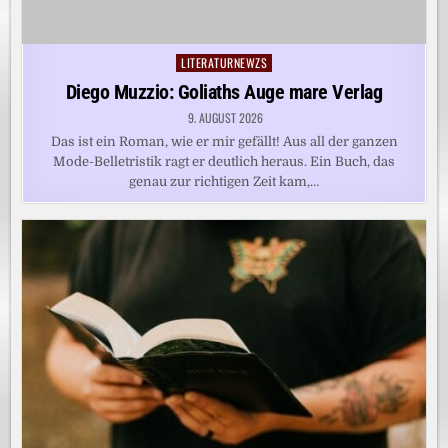
LITERATURNEWZS
Posted
in
Diego Muzzio: Goliaths Auge mare Verlag
9. AUGUST 2026
Das ist ein Roman, wie er mir gefällt! Aus all der ganzen
Mode-Belletristik ragt er deutlich heraus. Ein Buch, das
genau zur richtigen Zeit kam,…