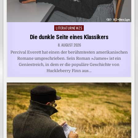
LITERATURNEWZS
Posted
in
Die dunkle Seite eines Klassikers
8. AUGUST 2026
Percival Everett hat einen der berühmtesten amerikanischen
Romane umgeschrieben. Sein Roman »James« ist ein
Geniestreich, in dem er die populäre Geschichte von
Huckleberry Finn aus…