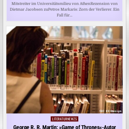
Mitstreiter im Universitätsmilieu von AthenRezension von
Dietmar Jacobsen zuPetros Markaris: Zorn der Verlierer. Ein
Fall für…
LITERATURNEWZS
Posted
in
George R. R. Martin: »Game of Thrones«-Autor