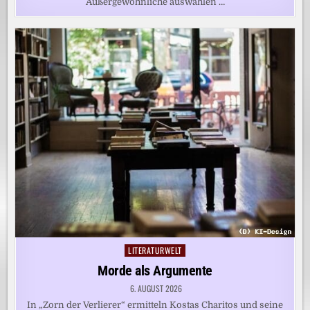
Außergewöhnliche auswählen …
LITERATURWELT
Posted
in
Morde als Argumente
6. AUGUST 2026
In „Zorn der Verlierer“ ermitteln Kostas Charitos und seine