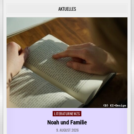
INNERE
RUHE
AKTUELLES
ENTDECKEN!
LITERATURNEWZS
Posted
in
Noah und Familie
9. AUGUST 2026