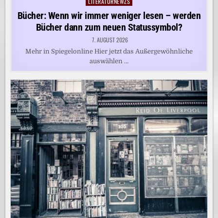
LITERATURNEWZS
Posted
in
Bücher: Wenn wir immer weniger lesen – werden
Bücher dann zum neuen Statussymbol?
7. AUGUST 2026
Mehr in Spiegelonline Hier jetzt das Außergewöhnliche
auswählen …