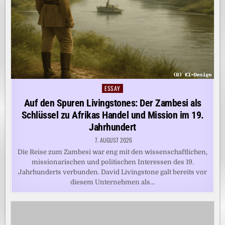
ESSAY
Posted
in
Auf den Spuren Livingstones: Der Zambesi als
Schlüssel zu Afrikas Handel und Mission im 19.
Jahrhundert
7. AUGUST 2026
Die Reise zum Zambesi war eng mit den wissenschaftlichen,
missionarischen und politischen Interessen des 19.
Jahrhunderts verbunden. David Livingstone galt bereits vor
diesem Unternehmen als…