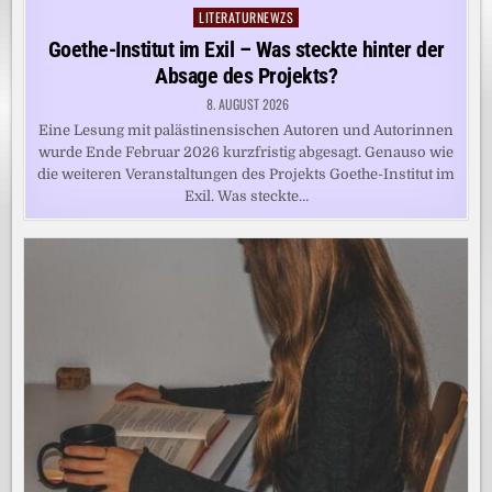
LITERATURNEWZS
Posted
in
Goethe-Institut im Exil – Was steckte hinter der
Absage des Projekts?
8. AUGUST 2026
Eine Lesung mit palästinensischen Autoren und Autorinnen
wurde Ende Februar 2026 kurzfristig abgesagt. Genauso wie
die weiteren Veranstaltungen des Projekts Goethe-Institut im
Exil. Was steckte…