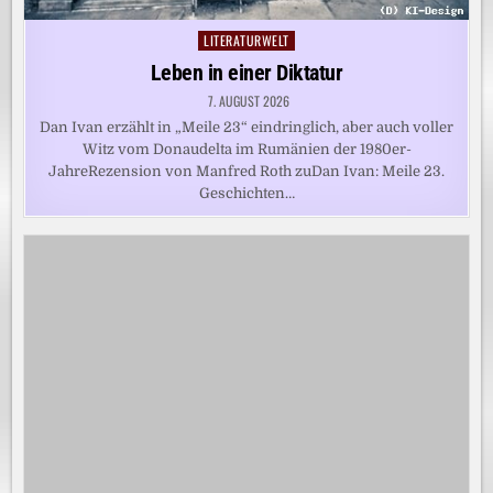
LITERATURWELT
Posted
in
Leben in einer Diktatur
7. AUGUST 2026
Dan Ivan erzählt in „Meile 23“ eindringlich, aber auch voller
Witz vom Donaudelta im Rumänien der 1980er-
JahreRezension von Manfred Roth zuDan Ivan: Meile 23.
Geschichten…