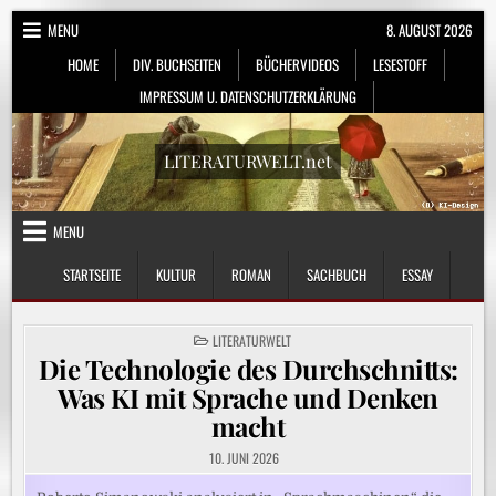
Skip
MENU
8. AUGUST 2026
to
HOME
DIV. BUCHSEITEN
BÜCHERVIDEOS
LESESTOFF
content
IMPRESSUM U. DATENSCHUTZERKLÄRUNG
LITERATURWELT.net
MENU
STARTSEITE
KULTUR
ROMAN
SACHBUCH
ESSAY
POSTED
LITERATURWELT
IN
Die Technologie des Durchschnitts:
Was KI mit Sprache und Denken
macht
10. JUNI 2026