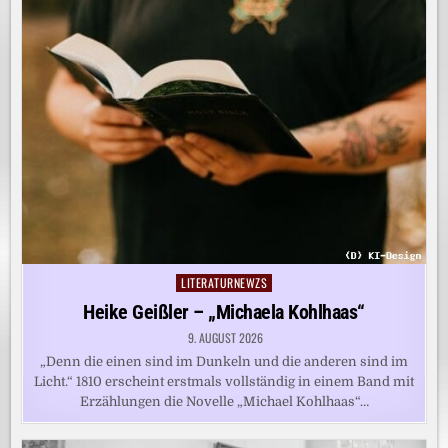
LITERATURNEWZS
Posted
in
Heike Geißler – „Michaela Kohlhaas“
9. AUGUST 2026
„Denn die einen sind im Dunkeln und die anderen sind im
Licht.“ 1810 erscheint erstmals vollständig in einem Band mit
Erzählungen die Novelle „Michael Kohlhaas“…