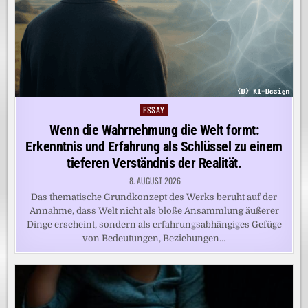
ESSAY
Posted
in
Wenn die Wahrnehmung die Welt formt:
Erkenntnis und Erfahrung als Schlüssel zu einem
tieferen Verständnis der Realität.
8. AUGUST 2026
Das thematische Grundkonzept des Werks beruht auf der
Annahme, dass Welt nicht als bloße Ansammlung äußerer
Dinge erscheint, sondern als erfahrungsabhängiges Gefüge
von Bedeutungen, Beziehungen…