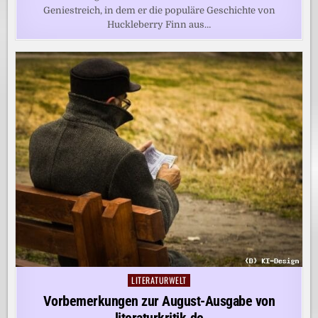
Geniestreich, in dem er die populäre Geschichte von
Huckleberry Finn aus…
LITERATURWELT
Posted
in
Vorbemerkungen zur August-Ausgabe von
literaturkritik.de