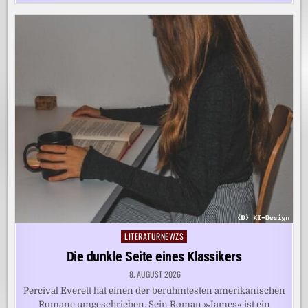
LITERATURNEWZS
Posted
in
Die dunkle Seite eines Klassikers
8. AUGUST 2026
Percival Everett hat einen der berühmtesten amerikanischen
Romane umgeschrieben. Sein Roman »James« ist ein