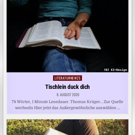
LITERATURNEWZS
Posted
in
Tischlein duck dich
8. AUGUST 2026
78 Wörter, 1 Minute Lesedauer. Thomas Krüger… Zur Quelle
wechseln Hier jetzt das Außergewöhnliche auswählen …