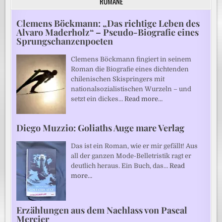
ROMANE
Clemens Böckmann: „Das richtige Leben des
Alvaro Maderholz“ – Pseudo-Biografie eines
Sprungschanzenpoeten
Clemens Böckmann fingiert in seinem
Roman die Biografie eines dichtenden
chilenischen Skispringers mit
nationalsozialistischen Wurzeln – und
setzt ein dickes…
Read more…
Diego Muzzio: Goliaths Auge mare Verlag
Das ist ein Roman, wie er mir gefällt! Aus
all der ganzen Mode-Belletristik ragt er
deutlich heraus. Ein Buch, das…
Read
more…
Erzählungen aus dem Nachlass von Pascal
Mercier