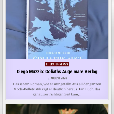
LITERATURNEWZS
Posted
in
Diego Muzzio: Goliaths Auge mare Verlag
9. AUGUST 2026
Das ist ein Roman, wie er mir gefällt! Aus all der ganzen
Mode-Belletristik ragt er deutlich heraus. Ein Buch, das
genau zur richtigen Zeit kam,…