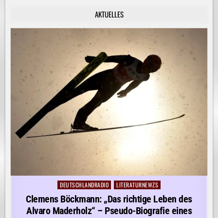
INNERE
RUHE
AKTUELLES
ENTDECKEN!
DEUTSCHLANDRADIO
LITERATURNEWZS
Posted
in
Clemens Böckmann: „Das richtige Leben des
Alvaro Maderholz“ – Pseudo-Biografie eines