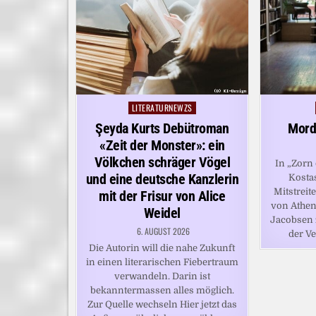
LITERATURNEWZS
Posted
in
Şeyda Kurts Debütroman
Mord
«Zeit der Monster»: ein
Völkchen schräger Vögel
In „Zorn 
und eine deutsche Kanzlerin
Kosta
Mitstreit
mit der Frisur von Alice
von Athe
Weidel
Jacobsen 
6. AUGUST 2026
der Ve
Die Autorin will die nahe Zukunft
in einen literarischen Fiebertraum
verwandeln. Darin ist
bekanntermassen alles möglich.
Zur Quelle wechseln Hier jetzt das