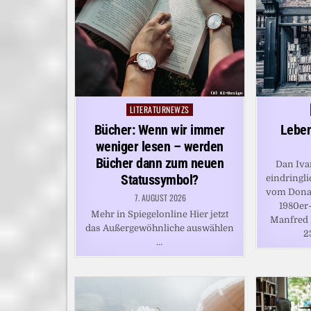
LITERATURNEWZS
Posted
in
Bücher: Wenn wir immer
Leben
weniger lesen – werden
Bücher dann zum neuen
Dan Ivan
Statussymbol?
eindringli
vom Donau
7. AUGUST 2026
1980er
Mehr in Spiegelonline Hier jetzt
Manfred 
das Außergewöhnliche auswählen
2
…