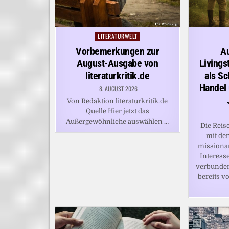
LITERATURWELT
Posted
in
Vorbemerkungen zur
A
August-Ausgabe von
Livings
literaturkritik.de
als Sc
Handel 
8. AUGUST 2026
Von Redaktion literaturkritik.de
Quelle Hier jetzt das
Außergewöhnliche auswählen …
Die Reis
mit de
missionar
Interess
verbunden
bereits 