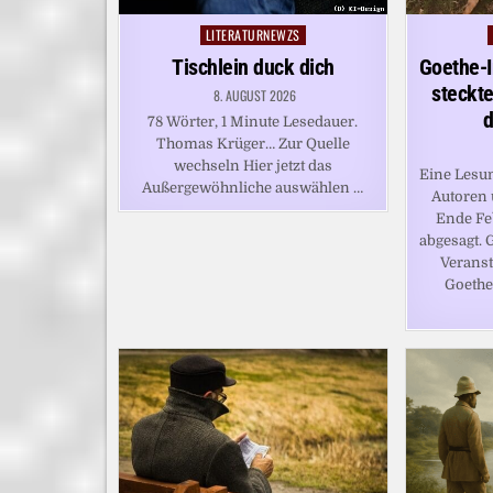
LITERATURNEWZS
Posted
in
Tischlein duck dich
Goethe-I
steckte
8. AUGUST 2026
d
78 Wörter, 1 Minute Lesedauer.
Thomas Krüger… Zur Quelle
wechseln Hier jetzt das
Eine Lesun
Außergewöhnliche auswählen …
Autoren
Ende Fe
abgesagt. 
Veranst
Goethe-