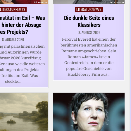
LITERATURNEWZS
LITERATURNEWZS
Posted
Posted
in
in
nstitut im Exil – Was
Die dunkle Seite eines
 hinter der Absage
Klassikers
es Projekts?
8. AUGUST 2026
8. AUGUST 2026
Percival Everett hat einen der
berühmtesten amerikanischen
g mit palästinensischen
Romane umgeschrieben. Sein
 und Autorinnen wurde
Roman »James« ist ein
bruar 2026 kurzfristig
Geniestreich, in dem er die
Genauso wie die weiteren
populäre Geschichte von
altungen des Projekts
Huckleberry Finn aus…
Institut im Exil. Was
steckte…