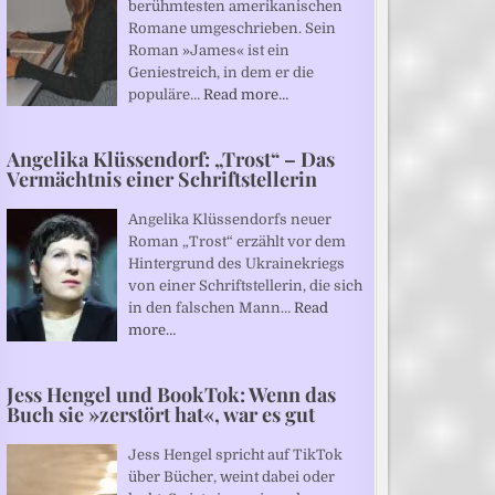
berühmtesten amerikanischen
Romane umgeschrieben. Sein
Roman »James« ist ein
Geniestreich, in dem er die
populäre…
Read more…
Angelika Klüssendorf: „Trost“ – Das
Vermächtnis einer Schriftstellerin
Angelika Klüssendorfs neuer
Roman „Trost“ erzählt vor dem
Hintergrund des Ukrainekriegs
von einer Schriftstellerin, die sich
in den falschen Mann…
Read
more…
Jess Hengel und BookTok: Wenn das
Buch sie »zerstört hat«, war es gut
Jess Hengel spricht auf TikTok
über Bücher, weint dabei oder