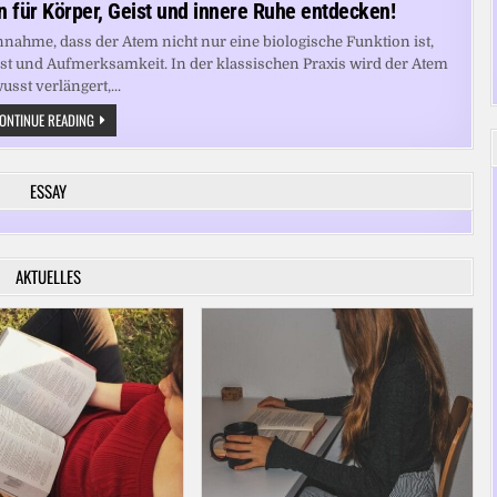
 für Körper, Geist und innere Ruhe entdecken!
nnahme, dass der Atem nicht nur eine biologische Funktion ist,
st und Aufmerksamkeit. In der klassischen Praxis wird der Atem
usst verlängert,...
ATEM
ONTINUE READING
ALS
SCHLÜSSEL:
YOGA-
TECHNIKEN
ESSAY
FÜR
KÖRPER,
GEIST
UND
INNERE
RUHE
AKTUELLES
ENTDECKEN!