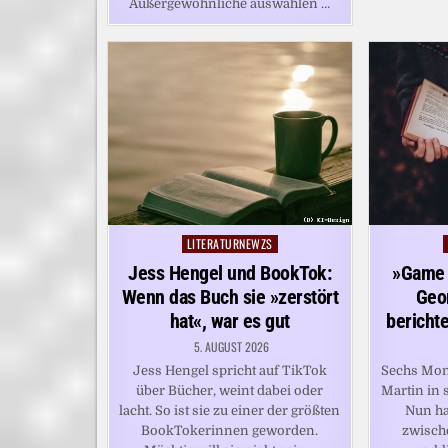
Außergewöhnliche auswählen …
LITERATURNEWZS
Posted
in
Jess Hengel und BookTok:
»Game 
Wenn das Buch sie »zerstört
Geor
hat«, war es gut
bericht
5. AUGUST 2026
Jess Hengel spricht auf TikTok
Sechs Mona
über Bücher, weint dabei oder
Martin in 
lacht. So ist sie zu einer der größten
Nun ha
BookTokerinnen geworden.
zwisch