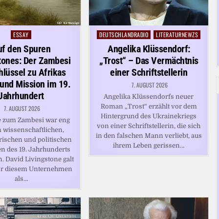
ESSAY
DEUTSCHLANDRADIO
LITERATURNEWZS
Posted
Posted
in
in
uf den Spuren
Angelika Klüssendorf:
tones: Der Zambesi
„Trost“ – Das Vermächtnis
hlüssel zu Afrikas
einer Schriftstellerin
und Mission im 19.
7. AUGUST 2026
Jahrhundert
Angelika Klüssendorfs neuer
Roman „Trost“ erzählt vor dem
7. AUGUST 2026
Hintergrund des Ukrainekriegs
e zum Zambesi war eng
von einer Schriftstellerin, die sich
n wissenschaftlichen,
in den falschen Mann verliebt, aus
ischen und politischen
ihrem Leben gerissen…
en des 19. Jahrhunderts
. David Livingstone galt
vor diesem Unternehmen
als…