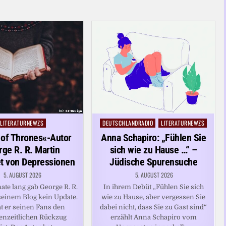
LITERATURNEWZS
DEUTSCHLANDRADIO
LITERATURNEWZS
Posted
Posted
in
in
of Thrones«-Autor
Anna Schapiro: „Fühlen Sie
ge R. R. Martin
sich wie zu Hause …“ –
et von Depressionen
Jüdische Spurensuche
5. AUGUST 2026
5. AUGUST 2026
te lang gab George R. R.
In ihrem Debüt „Fühlen Sie sich
seinem Blog kein Update.
wie zu Hause, aber vergessen Sie
t er seinen Fans den
dabei nicht, dass Sie zu Gast sind“
enzeitlichen Rückzug
erzählt Anna Schapiro vom