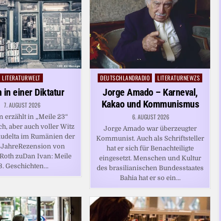
LITERATURWELT
DEUTSCHLANDRADIO
LITERATURNEWZS
Posted
Posted
in
in
 in einer Diktatur
Jorge Amado – Karneval,
Kakao und Kommunismus
7. AUGUST 2026
6. AUGUST 2026
 erzählt in „Meile 23“
ch, aber auch voller Witz
Jorge Amado war überzeugter
delta im Rumänien der
Kommunist. Auch als Schriftsteller
-JahreRezension von
hat er sich für Benachteiligte
Roth zuDan Ivan: Meile
eingesetzt. Menschen und Kultur
3. Geschichten…
des brasilianischen Bundesstaates
Bahia hat er so ein…