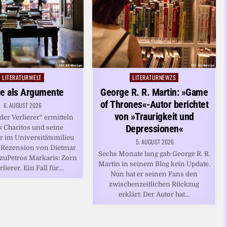
LITERATURWELT
LITERATURNEWZS
Posted
Posted
in
in
e als Argumente
George R. R. Martin: »Game
of Thrones«-Autor berichtet
6. AUGUST 2026
von »Traurigkeit und
der Verlierer“ ermitteln
Depressionen«
s Charitos und seine
er im Universitätsmilieu
5. AUGUST 2026
nRezension von Dietmar
Sechs Monate lang gab George R. R.
zuPetros Markaris: Zorn
Martin in seinem Blog kein Update.
rlierer. Ein Fall für…
Nun hat er seinen Fans den
zwischenzeitlichen Rückzug
erklärt: Der Autor hat…