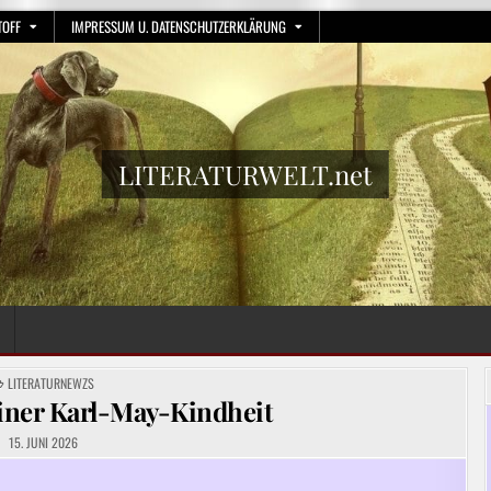
TOFF
IMPRESSUM U. DATENSCHUTZERKLÄRUNG
LITERATURWELT.net
POSTED
LITERATURNEWZS
IN
iner Karl-May-Kindheit
15. JUNI 2026