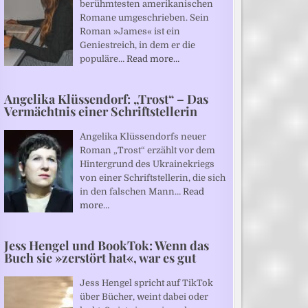
berühmtesten amerikanischen
Romane umgeschrieben. Sein
Roman »James« ist ein
Geniestreich, in dem er die
populäre…
Read more…
Angelika Klüssendorf: „Trost“ – Das
Vermächtnis einer Schriftstellerin
Angelika Klüssendorfs neuer
Roman „Trost“ erzählt vor dem
Hintergrund des Ukrainekriegs
von einer Schriftstellerin, die sich
in den falschen Mann…
Read
more…
Jess Hengel und BookTok: Wenn das
Buch sie »zerstört hat«, war es gut
Jess Hengel spricht auf TikTok
über Bücher, weint dabei oder