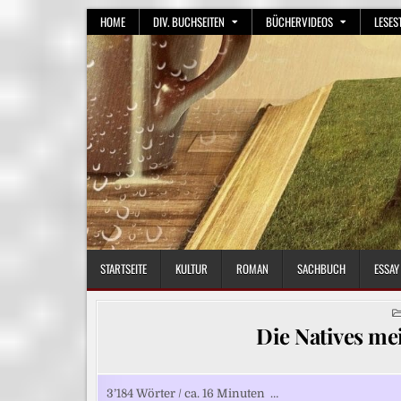
Skip
HOME
DIV. BUCHSEITEN
BÜCHERVIDEOS
LESES
to
content
STARTSEITE
KULTUR
ROMAN
SACHBUCH
ESSAY
Die Natives me
3’184 Wörter / ca. 16 Minuten …