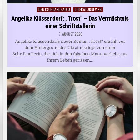
DEUTSCHLANDRADIO
LITERATURNEWZS
Posted
in
Angelika Klüssendorf: „Trost“ – Das Vermächtnis
einer Schriftstellerin
7. AUGUST 2026
Angelika Klüssendorfs neuer Roman „Trost“ erzählt vor
dem Hintergrund des Ukrainekriegs von einer
Schriftstellerin, die sich in den falschen Mann verliebt, aus
ihrem Leben gerissen…