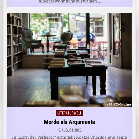
Außergewöhnliche auswählen …
LITERATURWELT
Posted
in
Morde als Argumente
6. AUGUST 2026
In „Zorn der Verlierer“ ermitteln Kostas Charitos und seine