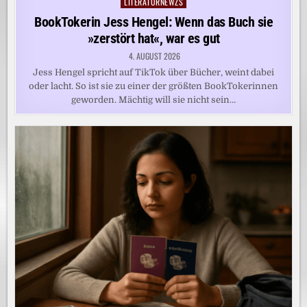
LITERATURNEWZS
Posted
in
BookTokerin Jess Hengel: Wenn das Buch sie
»zerstört hat«, war es gut
4. AUGUST 2026
Jess Hengel spricht auf TikTok über Bücher, weint dabei
oder lacht. So ist sie zu einer der größten BookTokerinnen
geworden. Mächtig will sie nicht sein…