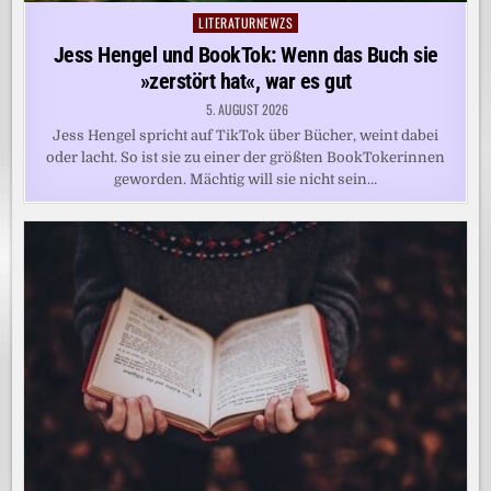
LITERATURNEWZS
Posted
in
Jess Hengel und BookTok: Wenn das Buch sie
»zerstört hat«, war es gut
5. AUGUST 2026
Jess Hengel spricht auf TikTok über Bücher, weint dabei
oder lacht. So ist sie zu einer der größten BookTokerinnen
geworden. Mächtig will sie nicht sein…