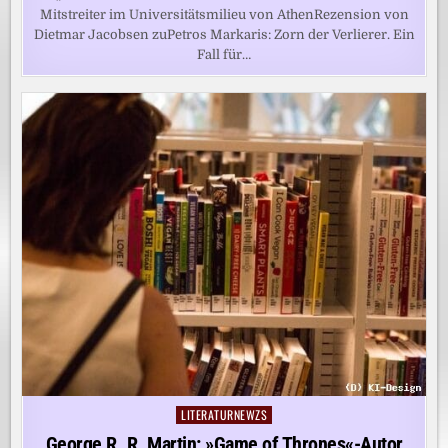
Mitstreiter im Universitätsmilieu von AthenRezension von
Dietmar Jacobsen zuPetros Markaris: Zorn der Verlierer. Ein
Fall für…
LITERATURNEWZS
Posted
in
George R. R. Martin: »Game of Thrones«-Autor