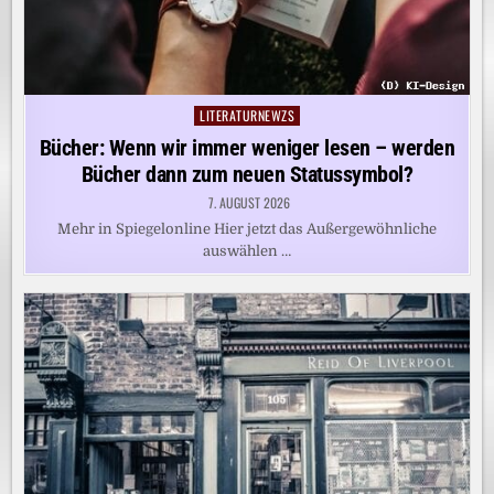
LITERATURNEWZS
Posted
in
Bücher: Wenn wir immer weniger lesen – werden
Bücher dann zum neuen Statussymbol?
7. AUGUST 2026
Mehr in Spiegelonline Hier jetzt das Außergewöhnliche
auswählen …