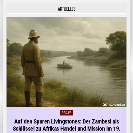
INNERE
RUHE
AKTUELLES
ENTDECKEN!
ESSAY
Posted
in
Auf den Spuren Livingstones: Der Zambesi als
Schlüssel zu Afrikas Handel und Mission im 19.