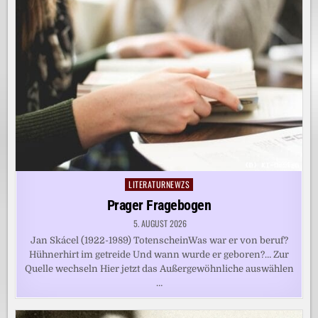
LITERATURNEWZS
Posted
in
Prager Fragebogen
5. AUGUST 2026
Jan Skácel (1922-1989) TotenscheinWas war er von beruf?
Hühnerhirt im getreide Und wann wurde er geboren?… Zur
Quelle wechseln Hier jetzt das Außergewöhnliche auswählen
…