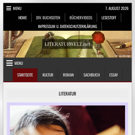
Skip
MENU
7. AUGUST 2026
to
HOME
DIV. BUCHSEITEN
BÜCHERVIDEOS
LESESTOFF
content
IMPRESSUM U. DATENSCHUTZERKLÄRUNG
LITERATURWELT.net
MENU
STARTSEITE
KULTUR
ROMAN
SACHBUCH
ESSAY
LITERATUR