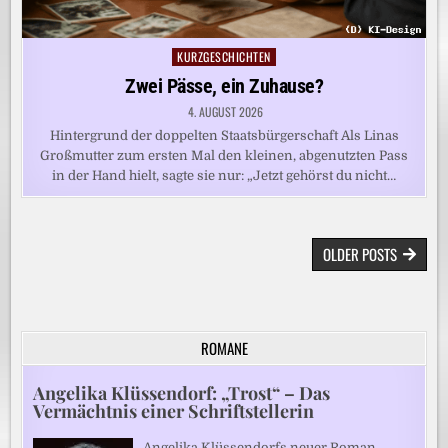
KURZGESCHICHTEN
Posted
in
Zwei Pässe, ein Zuhause?
4. AUGUST 2026
Hintergrund der doppelten Staatsbürgerschaft Als Linas
Großmutter zum ersten Mal den kleinen, abgenutzten Pass
in der Hand hielt, sagte sie nur: „Jetzt gehörst du nicht…
BEITRAGSNAVIGATION
OLDER POSTS
ROMANE
Angelika Klüssendorf: „Trost“ – Das
Vermächtnis einer Schriftstellerin
Angelika Klüssendorfs neuer Roman