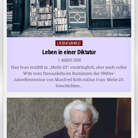
LITERATURWELT
Posted
in
Leben in einer Diktatur
7. AUGUST 2026
Dan Ivan erzählt in „Meile 23“ eindringlich, aber auch voller
Witz vom Donaudelta im Rumänien der 1980er-
JahreRezension von Manfred Roth zuDan Ivan: Meile 23.
Geschichten…