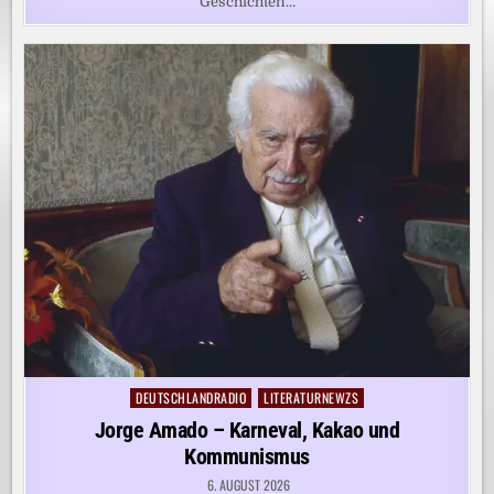
Geschichten…
DEUTSCHLANDRADIO
LITERATURNEWZS
Posted
in
Jorge Amado – Karneval, Kakao und
Kommunismus
6. AUGUST 2026