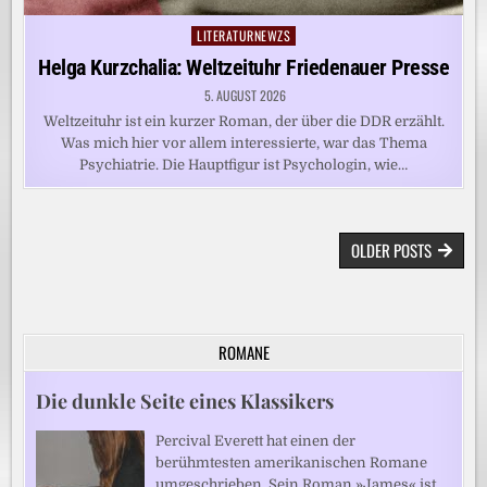
LITERATURNEWZS
Posted
in
Helga Kurzchalia: Weltzeituhr Friedenauer Presse
5. AUGUST 2026
Weltzeituhr ist ein kurzer Roman, der über die DDR erzählt.
Was mich hier vor allem interessierte, war das Thema
Psychiatrie. Die Hauptfigur ist Psychologin, wie…
BEITRAGSNAVIGATION
OLDER POSTS
ROMANE
Die dunkle Seite eines Klassikers
Percival Everett hat einen der
berühmtesten amerikanischen Romane
umgeschrieben. Sein Roman »James« ist