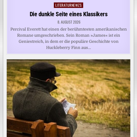
LITERATURNEWZS
Posted
in
Die dunkle Seite eines Klassikers
8. AUGUST 2026
Percival Everett hat einen der berühmtesten amerikanischen
Romane umgeschrieben. Sein Roman »James« ist ein
Geniestreich, in dem er die populäre Geschichte von
Huckleberry Finn aus…