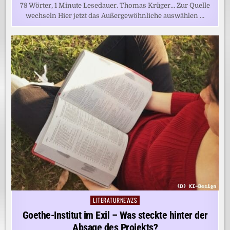
78 Wörter, 1 Minute Lesedauer. Thomas Krüger… Zur Quelle
wechseln Hier jetzt das Außergewöhnliche auswählen …
LITERATURNEWZS
Posted
in
Goethe-Institut im Exil – Was steckte hinter der
Absage des Projekts?