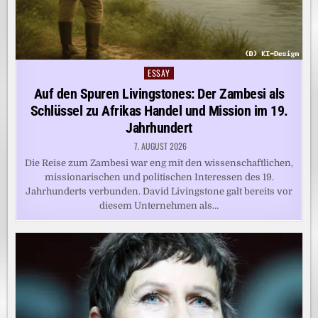
ESSAY
Posted
in
Auf den Spuren Livingstones: Der Zambesi als
Schlüssel zu Afrikas Handel und Mission im 19.
Jahrhundert
7. AUGUST 2026
Die Reise zum Zambesi war eng mit den wissenschaftlichen,
missionarischen und politischen Interessen des 19.
Jahrhunderts verbunden. David Livingstone galt bereits vor
diesem Unternehmen als…