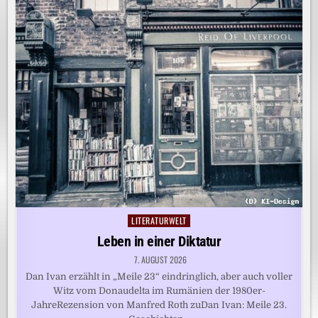
LITERATURWELT
Posted
in
Leben in einer Diktatur
7. AUGUST 2026
Dan Ivan erzählt in „Meile 23“ eindringlich, aber auch voller
Witz vom Donaudelta im Rumänien der 1980er-
JahreRezension von Manfred Roth zuDan Ivan: Meile 23.