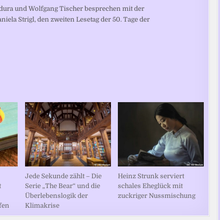
dura und Wolfgang Tischer besprechen mit der
niela Strigl, den zweiten Lesetag der 50. Tage der
Jede Sekunde zählt – Die
Heinz Strunk serviert
t
Serie „The Bear“ und die
schales Eheglück mit
Überlebenslogik der
zuckriger Nussmischung
fen
Klimakrise