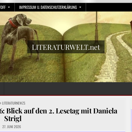
TOFF
IMPRESSUM U. DATENSCHUTZERKLÄRUNG
LITERATURWELT.net
POSTED
LITERATURNEWZS
IN
Blick auf den 2. Lesetag mit Daniela
Strigl
27. JUNI 2026