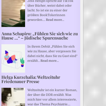
Jess Hengel spricht auf TikTok
über Bücher, weint dabei oder
lacht. So ist sie zu einer der
größten BookTokerinnen
geworden.…
Read more…
Anna Schapiro: „Fühlen Sie sich wie zu
Hause …“ – Jüdische Spurensuche
In ihrem Debüt „Fühlen Sie sich
wie zu Hause, aber vergessen Sie
dabei nicht, dass Sie zu Gast sind“
erzählt…
Read more…
Helga Kurzchalia: Weltzeituhr
Friedenauer Presse
Weltzeituhr ist ein kurzer Roman,
der über die DDR erzählt. Was
mich hier vor allem interessierte,
war das Thema Psychiatrie.…