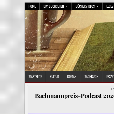
Skip
HOME
DIV. BUCHSEITEN
BÜCHERVIDEOS
LESES
to
content
STARTSEITE
KULTUR
ROMAN
SACHBUCH
ESSAY
Bachmannpreis-Podcast 2026: 