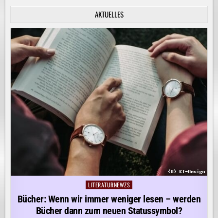
INNERE
RUHE
AKTUELLES
ENTDECKEN!
LITERATURNEWZS
Posted
in
Bücher: Wenn wir immer weniger lesen – werden
Bücher dann zum neuen Statussymbol?