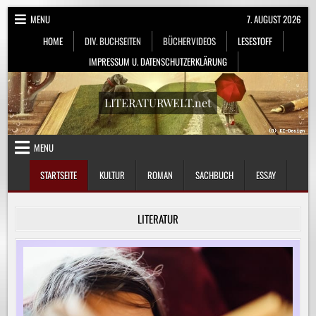
Skip
MENU
7. AUGUST 2026
to
HOME
DIV. BUCHSEITEN
BÜCHERVIDEOS
LESESTOFF
content
IMPRESSUM U. DATENSCHUTZERKLÄRUNG
LITERATURWELT.net
MENU
STARTSEITE
KULTUR
ROMAN
SACHBUCH
ESSAY
LITERATUR