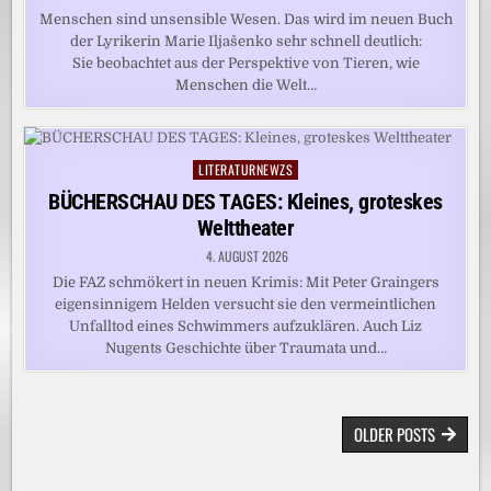
Menschen sind unsensible Wesen. Das wird im neuen Buch
der Lyrikerin Marie Iljašenko sehr schnell deutlich:
Sie beobachtet aus der Perspektive von Tieren, wie
Menschen die Welt…
LITERATURNEWZS
Posted
in
BÜCHERSCHAU DES TAGES: Kleines, groteskes
Welttheater
4. AUGUST 2026
Die FAZ schmökert in neuen Krimis: Mit Peter Graingers
eigensinnigem Helden versucht sie den vermeintlichen
Unfalltod eines Schwimmers aufzuklären. Auch Liz
Nugents Geschichte über Traumata und…
BEITRAGSNAVIGATION
OLDER POSTS