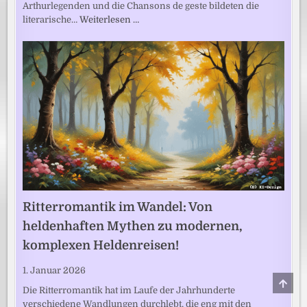
Arthurlegenden und die Chansons de geste bildeten die
literarische…
Weiterlesen …
Ritterromantik im Wandel: Von
heldenhaften Mythen zu modernen,
komplexen Heldenreisen!
1. Januar 2026
SCRO
TO
Die Ritterromantik hat im Laufe der Jahrhunderte
TOP
verschiedene Wandlungen durchlebt, die eng mit den