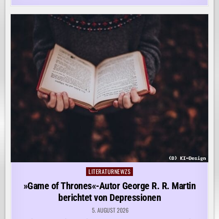
LITERATURNEWZS
Posted
in
»Game of Thrones«-Autor George R. R. Martin
berichtet von Depressionen
5. AUGUST 2026