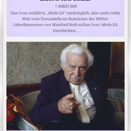
7. AUGUST 2026
Dan Ivan erzählt in „Meile 23“ eindringlich, aber auch voller
Witz vom Donaudelta im Rumänien der 1980er-
JahreRezension von Manfred Roth zuDan Ivan: Meile 23.
Geschichten…