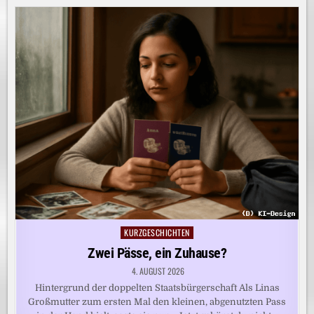
KURZGESCHICHTEN
Posted
in
Zwei Pässe, ein Zuhause?
4. AUGUST 2026
Hintergrund der doppelten Staatsbürgerschaft Als Linas
Großmutter zum ersten Mal den kleinen, abgenutzten Pass