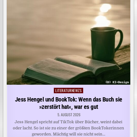
LITERATURNEWZS
Posted
in
Jess Hengel und BookTok: Wenn das Buch sie
»zerstört hat«, war es gut
5. AUGUST 2026
Jess Hengel spricht auf TikTok über Bücher, weint dabei
oder lacht. So ist sie zu einer der größten BookTokerinnen
geworden. Mächtig will sie nicht sein…