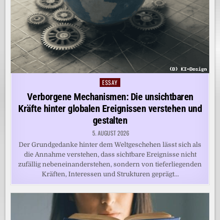
ESSAY
Posted
in
Verborgene Mechanismen: Die unsichtbaren
Kräfte hinter globalen Ereignissen verstehen und
gestalten
5. AUGUST 2026
Der Grundgedanke hinter dem Weltgeschehen lässt sich als
die Annahme verstehen, dass sichtbare Ereignisse nicht
zufällig nebeneinanderstehen, sondern von tieferliegenden
Kräften, Interessen und Strukturen geprägt…