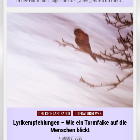
in der Hand hielt, sagte sie nur: „Jetzt gehörst du nicht…
DEUTSCHLANDRADIO
LITERATURNEWZS
Posted
in
Lyrikempfehlungen – Wie ein Turmfalke auf die
Menschen blickt
4. AUGUST 2026