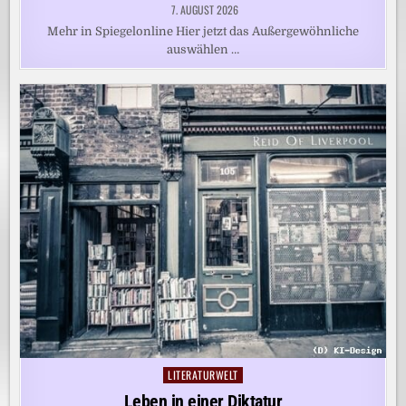
7. AUGUST 2026
Mehr in Spiegelonline Hier jetzt das Außergewöhnliche
auswählen …
LITERATURWELT
Posted
in
Leben in einer Diktatur