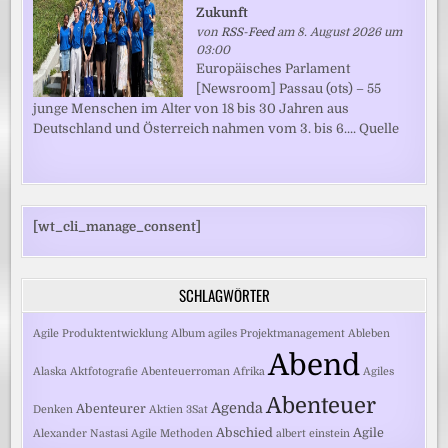
Zukunft
von
RSS-Feed
am 8. August 2026 um
03:00
Europäisches Parlament
[Newsroom] Passau (ots) – 55
junge Menschen im Alter von 18 bis 30 Jahren aus
Deutschland und Österreich nahmen vom 3. bis 6.... Quelle
[wt_cli_manage_consent]
SCHLAGWÖRTER
Agile Produktentwicklung
Album
agiles Projektmanagement
Ableben
Abend
Alaska
Aktfotografie
Abenteuerroman
Afrika
Agiles
Abenteuer
Agenda
Abenteurer
Denken
Aktien
3Sat
Abschied
Agile
Alexander Nastasi
Agile Methoden
albert einstein