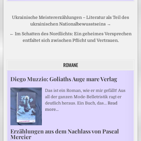
Beitragsnavigation
Ukrainische Meistererzählungen – Literatur als Teil des
ukrainischen Nationalbewusstseins →
← Im Schatten des Nordlichts: Ein geheimes Versprechen
entfaltet sich zwischen Pflicht und Vertrauen.
ROMANE
Diego Muzzio: Goliaths Auge mare Verlag
Das ist ein Roman, wie er mir gefällt! Aus
all der ganzen Mode-Belletristik ragt er
deutlich heraus. Ein Buch, das…
Read
more…
Erzählungen aus dem Nachlass von Pascal
Mercier