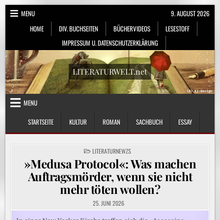
Skip
MENU
9. AUGUST 2026
to
HOME
DIV. BUCHSEITEN
BÜCHERVIDEOS
LESESTOFF
content
IMPRESSUM U. DATENSCHUTZERKLÄRUNG
LITERATURWELT.net
MENU
STARTSEITE
KULTUR
ROMAN
SACHBUCH
ESSAY
POSTED
LITERATURNEWZS
IN
»Medusa Protocol«: Was machen
Auftragsmörder, wenn sie nicht
mehr töten wollen?
25. JUNI 2026