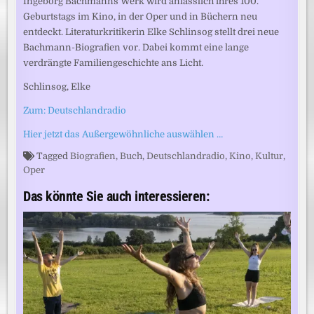
Ingeborg Bachmanns Werk wird anlässlich ihres 100.
Geburtstags im Kino, in der Oper und in Büchern neu
entdeckt. Literaturkritikerin Elke Schlinsog stellt drei neue
Bachmann-Biografien vor. Dabei kommt eine lange
verdrängte Familiengeschichte ans Licht.
Schlinsog, Elke
Zum: Deutschlandradio
Hier jetzt das Außergewöhnliche auswählen …
Tagged
Biografien
,
Buch
,
Deutschlandradio
,
Kino
,
Kultur
,
Oper
Das könnte Sie auch interessieren: