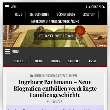
Skip
MENU
7. AUGUST 2026
to
HOME
DIV. BUCHSEITEN
BÜCHERVIDEOS
LESESTOFF
content
IMPRESSUM U. DATENSCHUTZERKLÄRUNG
LITERATURWELT.net
MENU
STARTSEITE
KULTUR
ROMAN
SACHBUCH
ESSAY
POSTED
DEUTSCHLANDRADIO
,
LITERATURNEWZS
IN
Ingeborg Bachmann – Neue
Biografien enthüllen verdrängte
Familiengeschichte
24. JUNI 2026