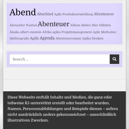
Abend
Abschied
Abenteurer
Agile Produktentwicklung
Abenteuer
Alexander Nastasi
Album
Aktien
3Sat
Ableben
Alaska
albert einstein
Afrika
agiles Projektmanagement
Agile Methoden
Agenda
Agile
Aktfotografie
Abenteuerroman
Agiles Denken
Search
for:
Diese Webseite enthält Inhalte und Medien, die ganz oder
teilweise KI-unterstützt erstellt oder bearbeitet wurden.
Namen, Personenabbildungen und Beispiele dienen – sofern
nicht ausdrücklich anders gekennzeichnet – ausschließlich
illustrativen Zwecken.