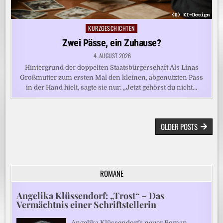
KURZGESCHICHTEN
Posted
in
Zwei Pässe, ein Zuhause?
4. AUGUST 2026
Hintergrund der doppelten Staatsbürgerschaft Als Linas
Großmutter zum ersten Mal den kleinen, abgenutzten Pass
in der Hand hielt, sagte sie nur: „Jetzt gehörst du nicht…
BEITRAGSNAVIGATION
OLDER POSTS
ROMANE
Angelika Klüssendorf: „Trost“ – Das
Vermächtnis einer Schriftstellerin
Angelika Klüssendorfs neuer Roman