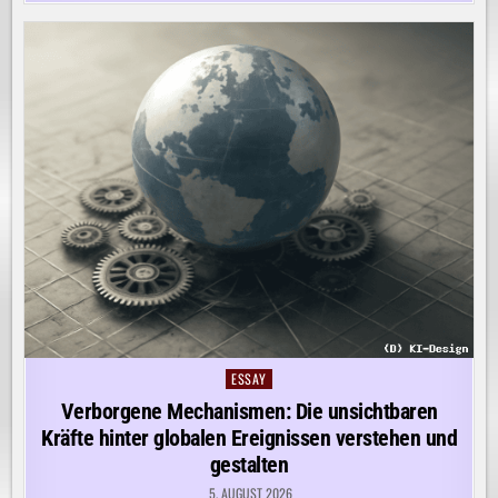
ESSAY
Posted
in
Verborgene Mechanismen: Die unsichtbaren
Kräfte hinter globalen Ereignissen verstehen und
gestalten
5. AUGUST 2026