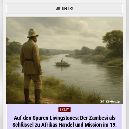
INNERE
RUHE
AKTUELLES
ENTDECKEN!
ESSAY
Posted
in
Auf den Spuren Livingstones: Der Zambesi als
Schlüssel zu Afrikas Handel und Mission im 19.