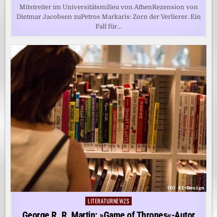
Mitstreiter im Universitätsmilieu von AthenRezension von
Dietmar Jacobsen zuPetros Markaris: Zorn der Verlierer. Ein
Fall für…
LITERATURNEWZS
Posted
in
George R. R. Martin: »Game of Thrones«-Autor