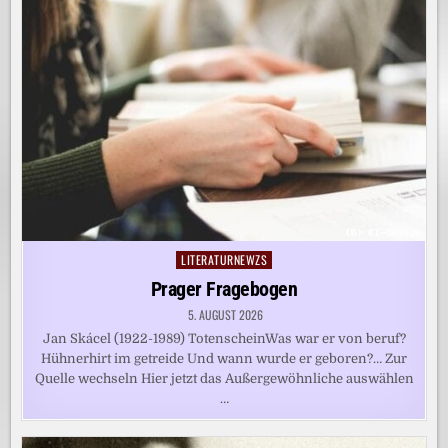
LITERATURNEWZS
Posted
in
Prager Fragebogen
5. AUGUST 2026
Jan Skácel (1922-1989) TotenscheinWas war er von beruf?
Hühnerhirt im getreide Und wann wurde er geboren?… Zur
Quelle wechseln Hier jetzt das Außergewöhnliche auswählen
…