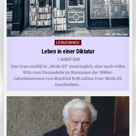
LITERATURWELT
Posted
in
Leben in einer Diktatur
7. AUGUST 2026
Dan Ivan erzählt in „Meile 23“ eindringlich, aber auch voller
Witz vom Donaudelta im Rumänien der 1980er-
JahreRezension von Manfred Roth zuDan Ivan: Meile 23.
Geschichten…