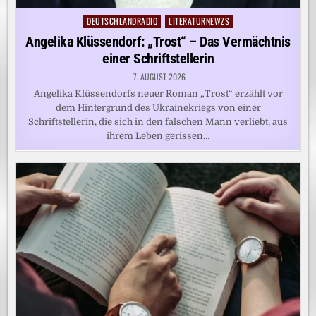
DEUTSCHLANDRADIO
LITERATURNEWZS
Posted
in
Angelika Klüssendorf: „Trost“ – Das Vermächtnis
einer Schriftstellerin
7. AUGUST 2026
Angelika Klüssendorfs neuer Roman „Trost“ erzählt vor
dem Hintergrund des Ukrainekriegs von einer
Schriftstellerin, die sich in den falschen Mann verliebt, aus
ihrem Leben gerissen…