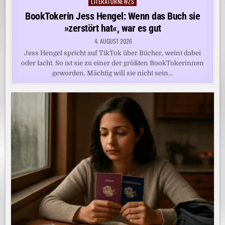
LITERATURNEWZS
Posted
in
BookTokerin Jess Hengel: Wenn das Buch sie
»zerstört hat«, war es gut
4. AUGUST 2026
Jess Hengel spricht auf TikTok über Bücher, weint dabei
oder lacht. So ist sie zu einer der größten BookTokerinnen
geworden. Mächtig will sie nicht sein…