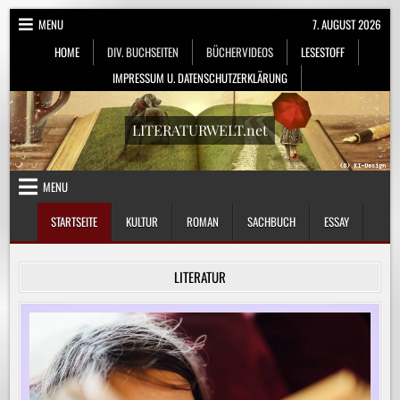
Skip
MENU
7. AUGUST 2026
to
HOME
DIV. BUCHSEITEN
BÜCHERVIDEOS
LESESTOFF
content
IMPRESSUM U. DATENSCHUTZERKLÄRUNG
LITERATURWELT.net
MENU
STARTSEITE
KULTUR
ROMAN
SACHBUCH
ESSAY
LITERATUR