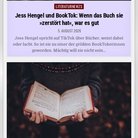
LITERATURNEWZS
Posted
in
Jess Hengel und BookTok: Wenn das Buch sie
»zerstört hat«, war es gut
5. AUGUST 2026
Jess Hengel spricht auf TikTok über Bücher, weint dabei
oder lacht. So ist sie zu einer der größten BookTokerinnen
geworden. Mächtig will sie nicht sein…