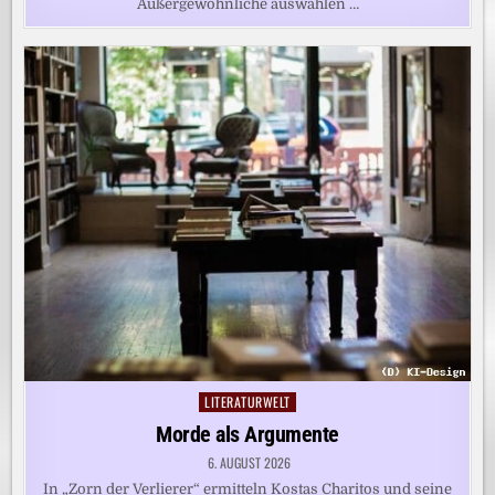
Außergewöhnliche auswählen …
LITERATURWELT
Posted
in
Morde als Argumente
6. AUGUST 2026
In „Zorn der Verlierer“ ermitteln Kostas Charitos und seine