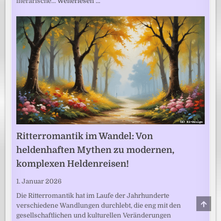
literarische…
Weiterlesen …
Ritterromantik im Wandel: Von
heldenhaften Mythen zu modernen,
komplexen Heldenreisen!
1. Januar 2026
Die Ritterromantik hat im Laufe der Jahrhunderte
SCRO
verschiedene Wandlungen durchlebt, die eng mit den
TO
TOP
gesellschaftlichen und kulturellen Veränderungen