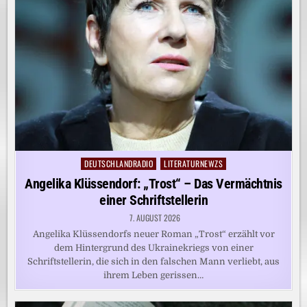
DEUTSCHLANDRADIO
LITERATURNEWZS
Posted
in
Angelika Klüssendorf: „Trost“ – Das Vermächtnis
einer Schriftstellerin
7. AUGUST 2026
Angelika Klüssendorfs neuer Roman „Trost“ erzählt vor
dem Hintergrund des Ukrainekriegs von einer
Schriftstellerin, die sich in den falschen Mann verliebt, aus
ihrem Leben gerissen…