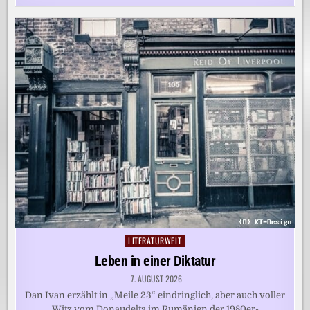
LITERATURWELT
Posted
in
Leben in einer Diktatur
7. AUGUST 2026
Dan Ivan erzählt in „Meile 23“ eindringlich, aber auch voller
Witz vom Donaudelta im Rumänien der 1980er-