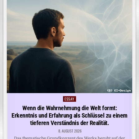
ESSAY
Posted
in
Wenn die Wahrnehmung die Welt formt:
Erkenntnis und Erfahrung als Schlüssel zu einem
tieferen Verständnis der Realität.
8. AUGUST 2026
Das thematische Grundkonzept des Werks beruht auf der