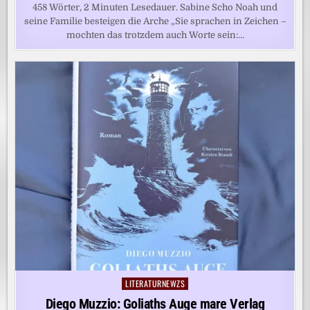
458 Wörter, 2 Minuten Lesedauer. Sabine Scho Noah und
seine Familie besteigen die Arche „Sie sprachen in Zeichen –
mochten das trotzdem auch Worte sein:…
LITERATURNEWZS
Posted
in
Diego Muzzio: Goliaths Auge mare Verlag