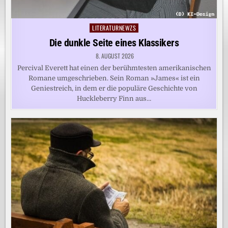
LITERATURNEWZS
Posted
in
Die dunkle Seite eines Klassikers
8. AUGUST 2026
Percival Everett hat einen der berühmtesten amerikanischen
Romane umgeschrieben. Sein Roman »James« ist ein
Geniestreich, in dem er die populäre Geschichte von
Huckleberry Finn aus…