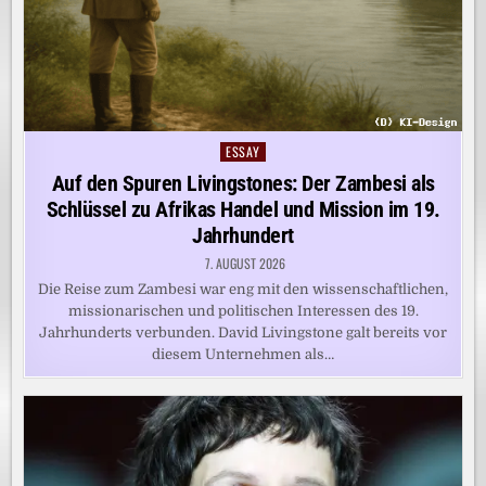
ESSAY
Posted
in
Auf den Spuren Livingstones: Der Zambesi als
Schlüssel zu Afrikas Handel und Mission im 19.
Jahrhundert
7. AUGUST 2026
Die Reise zum Zambesi war eng mit den wissenschaftlichen,
missionarischen und politischen Interessen des 19.
Jahrhunderts verbunden. David Livingstone galt bereits vor
diesem Unternehmen als…