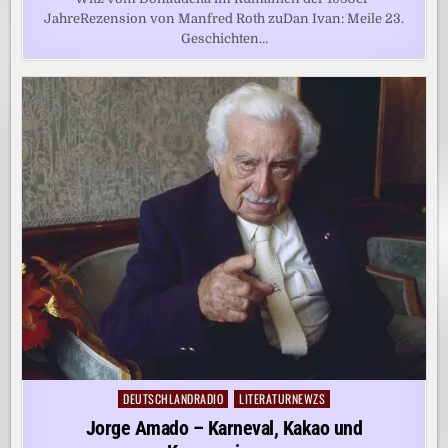
JahreRezension von Manfred Roth zuDan Ivan: Meile 23.
Geschichten…
DEUTSCHLANDRADIO
LITERATURNEWZS
Posted
in
Jorge Amado – Karneval, Kakao und