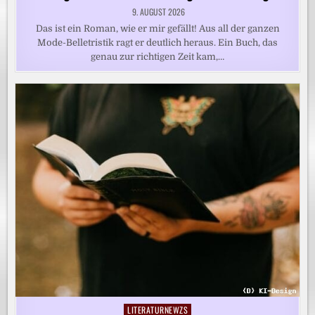
9. AUGUST 2026
Das ist ein Roman, wie er mir gefällt! Aus all der ganzen
Mode-Belletristik ragt er deutlich heraus. Ein Buch, das
genau zur richtigen Zeit kam,…
LITERATURNEWZS
Posted