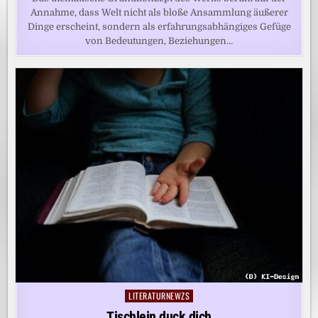
Annahme, dass Welt nicht als bloße Ansammlung äußerer
Dinge erscheint, sondern als erfahrungsabhängiges Gefüge
von Bedeutungen, Beziehungen…
LITERATURNEWZS
Posted
in
Tischlein duck dich