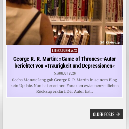
LITERATURNEWZS
Posted
in
George R. R. Martin: »Game of Thrones«-Autor
berichtet von »Traurigkeit und Depressionen«
5. AUGUST 2026
Sechs Monate lang gab George R. R. Martin in seinem Blog
kein Update. Nun hat er seinen Fans den zwischenzeitlichen
Rückzug erklärt: Der Autor hat…
BEITRAGSNAVIGATION
OLDER POSTS