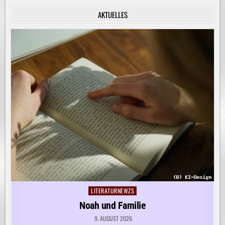
INNERE
RUHE
AKTUELLES
ENTDECKEN!
LITERATURNEWZS
Posted
in
Noah und Familie
9. AUGUST 2026