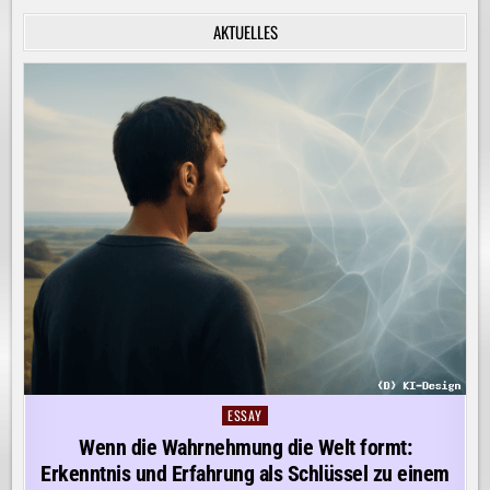
INNERE
RUHE
AKTUELLES
ENTDECKEN!
ESSAY
Posted
in
Wenn die Wahrnehmung die Welt formt:
Erkenntnis und Erfahrung als Schlüssel zu einem