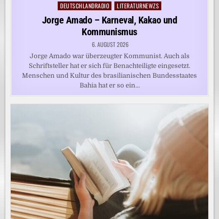
DEUTSCHLANDRADIO
LITERATURNEWZS
Posted
in
Jorge Amado – Karneval, Kakao und
Kommunismus
6. AUGUST 2026
Jorge Amado war überzeugter Kommunist. Auch als
Schriftsteller hat er sich für Benachteiligte eingesetzt.
Menschen und Kultur des brasilianischen Bundesstaates
Bahia hat er so ein…