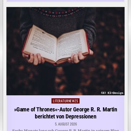
LITERATURNEWZS
Posted
in
»Game of Thrones«-Autor George R. R. Martin
berichtet von Depressionen
5. AUGUST 2026
Sechs Monate lang gab George R. R. Martin in seinem Blog