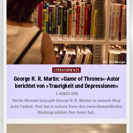
LITERATURNEWZS
Posted
in
George R. R. Martin: »Game of Thrones«-Autor
berichtet von »Traurigkeit und Depressionen«
5. AUGUST 2026
Sechs Monate lang gab George R. R. Martin in seinem Blog
kein Update. Nun hat er seinen Fans den zwischenzeitlichen
Rückzug erklärt: Der Autor hat…