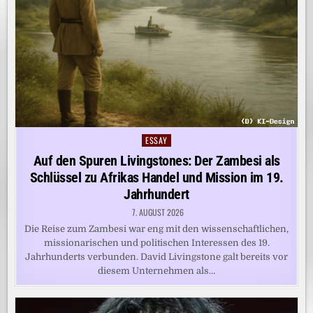
ESSAY
Posted
in
Auf den Spuren Livingstones: Der Zambesi als
Schlüssel zu Afrikas Handel und Mission im 19.
Jahrhundert
7. AUGUST 2026
Die Reise zum Zambesi war eng mit den wissenschaftlichen,
missionarischen und politischen Interessen des 19.
Jahrhunderts verbunden. David Livingstone galt bereits vor
diesem Unternehmen als…