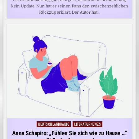
kein Update. Nun hat er seinen Fans den zwischenzeitlichen
Rückzug erklärt: Der Autor hat…
DEUTSCHLANDRADIO
LITERATURNEWZS
Posted
in
Anna Schapiro: „Fühlen Sie sich wie zu Hause …“