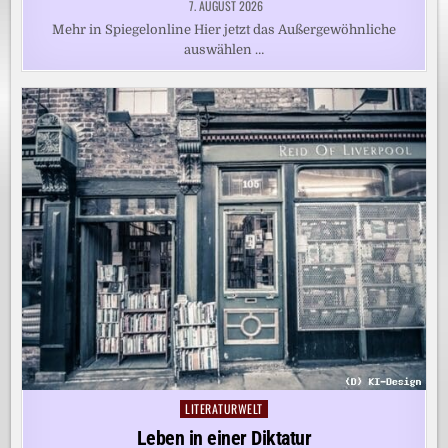
7. AUGUST 2026
Mehr in Spiegelonline Hier jetzt das Außergewöhnliche
auswählen …
LITERATURWELT
Posted
in
Leben in einer Diktatur