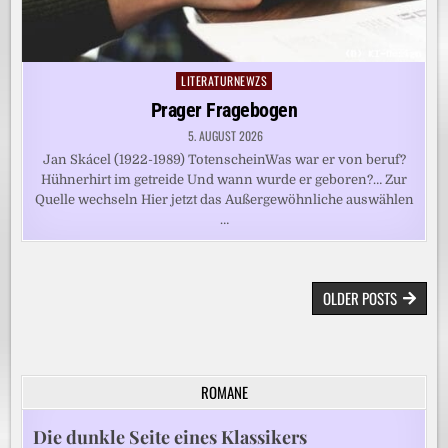
LITERATURNEWZS
Posted
in
Prager Fragebogen
5. AUGUST 2026
Jan Skácel (1922-1989) TotenscheinWas war er von beruf?
Hühnerhirt im getreide Und wann wurde er geboren?… Zur
Quelle wechseln Hier jetzt das Außergewöhnliche auswählen
…
BEITRAGSNAVIGATION
OLDER POSTS
ROMANE
Die dunkle Seite eines Klassikers