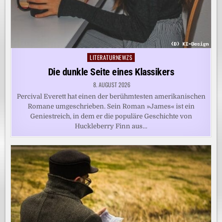
LITERATURNEWZS
Posted
in
Die dunkle Seite eines Klassikers
8. AUGUST 2026
Percival Everett hat einen der berühmtesten amerikanischen
Romane umgeschrieben. Sein Roman »James« ist ein
Geniestreich, in dem er die populäre Geschichte von
Huckleberry Finn aus…