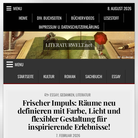
Skip
MENU
8. AUGUST 2026
to
HOME
DIV. BUCHSEITEN
BÜCHERVIDEOS
LESESTOFF
content
IMPRESSUM U. DATENSCHUTZERKLÄRUNG
LITERATURWELT.net
MENU
STARTSEITE
KULTUR
ROMAN
SACHBUCH
ESSAY
POSTED
ESSAY
,
GEDANKEN
,
LITERATUR
IN
Frischer Impuls: Räume neu
definieren mit Farbe, Licht und
flexibler Gestaltung für
inspirierende Erlebnisse!
7. FEBRUAR 2026