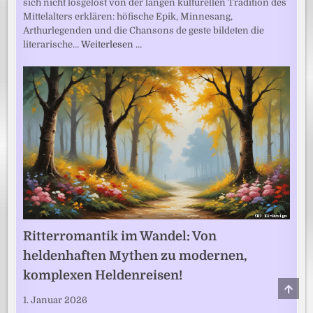
sich nicht losgelöst von der langen kulturellen Tradition des
Mittelalters erklären: höfische Epik, Minnesang,
Arthurlegenden und die Chansons de geste bildeten die
literarische…
Weiterlesen …
Ritterromantik im Wandel: Von
heldenhaften Mythen zu modernen,
komplexen Heldenreisen!
SCRO
TO
1. Januar 2026
TOP