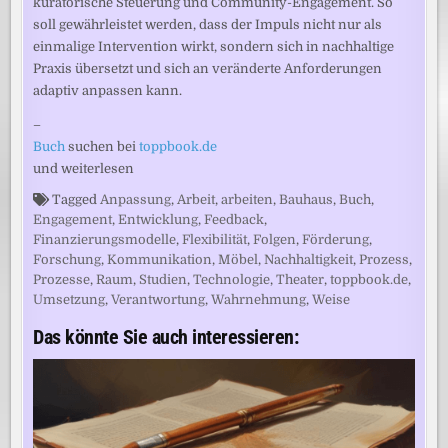
kuratorische Steuerung und Community-Engagement. So
soll gewährleistet werden, dass der Impuls nicht nur als
einmalige Intervention wirkt, sondern sich in nachhaltige
Praxis übersetzt und sich an veränderte Anforderungen
adaptiv anpassen kann.
–
Buch
suchen bei
toppbook.de
und weiterlesen
Tagged
Anpassung
,
Arbeit
,
arbeiten
,
Bauhaus
,
Buch
,
Engagement
,
Entwicklung
,
Feedback
,
Finanzierungsmodelle
,
Flexibilität
,
Folgen
,
Förderung
,
Forschung
,
Kommunikation
,
Möbel
,
Nachhaltigkeit
,
Prozess
,
Prozesse
,
Raum
,
Studien
,
Technologie
,
Theater
,
toppbook.de
,
Umsetzung
,
Verantwortung
,
Wahrnehmung
,
Weise
Das könnte Sie auch interessieren: