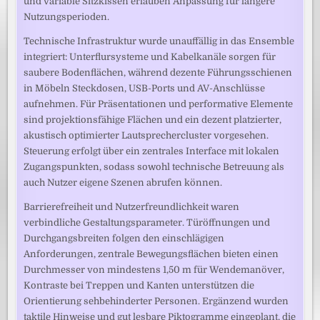
und variable Sitzkissen erlauben Anpassung für längere
Nutzungsperioden.
Technische Infrastruktur wurde unauffällig in das Ensemble
integriert: Unterflursysteme und Kabelkanäle sorgen für
saubere Bodenflächen, während dezente Führungsschienen
in Möbeln Steckdosen, USB-Ports und AV-Anschlüsse
aufnehmen. Für Präsentationen und performative Elemente
sind projektionsfähige Flächen und ein dezent platzierter,
akustisch optimierter Lautsprechercluster vorgesehen.
Steuerung erfolgt über ein zentrales Interface mit lokalen
Zugangspunkten, sodass sowohl technische Betreuung als
auch Nutzer eigene Szenen abrufen können.
Barrierefreiheit und Nutzerfreundlichkeit waren
verbindliche Gestaltungsparameter. Türöffnungen und
Durchgangsbreiten folgen den einschlägigen
Anforderungen, zentrale Bewegungsflächen bieten einen
Durchmesser von mindestens 1,50 m für Wendemanöver,
Kontraste bei Treppen und Kanten unterstützen die
Orientierung sehbehinderter Personen. Ergänzend wurden
taktile Hinweise und gut lesbare Piktogramme eingeplant, die