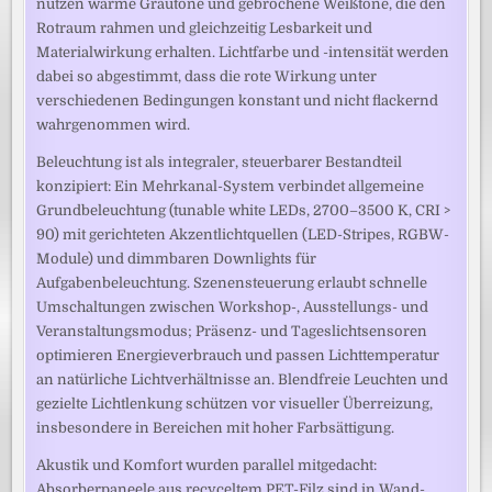
nutzen warme Grautöne und gebrochene Weißtöne, die den
Rotraum rahmen und gleichzeitig Lesbarkeit und
Materialwirkung erhalten. Lichtfarbe und -intensität werden
dabei so abgestimmt, dass die rote Wirkung unter
verschiedenen Bedingungen konstant und nicht flackernd
wahrgenommen wird.
Beleuchtung ist als integraler, steuerbarer Bestandteil
konzipiert: Ein Mehrkanal-System verbindet allgemeine
Grundbeleuchtung (tunable white LEDs, 2700–3500 K, CRI >
90) mit gerichteten Akzentlichtquellen (LED-Stripes, RGBW-
Module) und dimmbaren Downlights für
Aufgabenbeleuchtung. Szenensteuerung erlaubt schnelle
Umschaltungen zwischen Workshop-, Ausstellungs- und
Veranstaltungsmodus; Präsenz- und Tageslichtsensoren
optimieren Energieverbrauch und passen Lichttemperatur
an natürliche Lichtverhältnisse an. Blendfreie Leuchten und
gezielte Lichtlenkung schützen vor visueller Überreizung,
insbesondere in Bereichen mit hoher Farbsättigung.
Akustik und Komfort wurden parallel mitgedacht:
Absorberpaneele aus recyceltem PET-Filz sind in Wand-