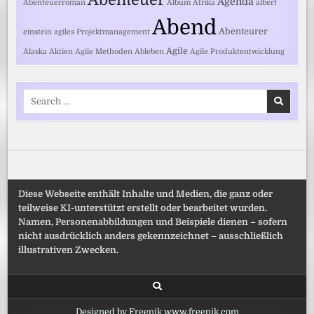
Agenda
Abenteuerroman
Album
Afrika
albert
Abend
Abenteurer
einstein
agiles Projektmanagement
Agile
Alaska
Aktien
Agile Methoden
Ableben
Agile Produktentwicklung
Search
for:
Diese Webseite enthält Inhalte und Medien, die ganz oder
teilweise KI-unterstützt erstellt oder bearbeitet wurden.
Namen, Personenabbildungen und Beispiele dienen – sofern
nicht ausdrücklich anders gekennzeichnet – ausschließlich
illustrativen Zwecken.
Designed by Freepik www.freepik.com