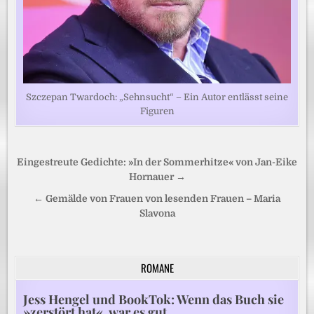
Szczepan Twardoch: „Sehnsucht“ – Ein Autor entlässt seine
Figuren
Beitragsnavigation
Eingestreute Gedichte: »In der Sommerhitze« von Jan-Eike
Hornauer →
← Gemälde von Frauen von lesenden Frauen – Maria
Slavona
ROMANE
Jess Hengel und BookTok: Wenn das Buch sie
»zerstört hat«, war es gut