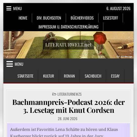
Skip
MENU
6. AUGUST 2026
to
HOME
DIV. BUCHSEITEN
BÜCHERVIDEOS
LESESTOFF
content
IMPRESSUM U. DATENSCHUTZERKLÄRUNG
LITERATURWELT.net
MENU
STARTSEITE
KULTUR
ROMAN
SACHBUCH
ESSAY
POSTED
LITERATURNEWZS
IN
Bachmannpreis-Podcast 2026: der
3. Lesetag mit Knut Cordsen
28. JUNI 2026
Außerdem ist Favoritin Lena Schätte zu hören und Klaus
Kastberger blickt zurück auf 13 Jahre in der Jury….