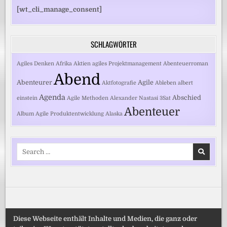
[wt_cli_manage_consent]
SCHLAGWÖRTER
Agiles Denken
Afrika
Aktien
agiles Projektmanagement
Abenteuerroman
Abend
Abenteurer
Agile
Aktfotografie
Ableben
albert
Agenda
Abschied
einstein
Agile Methoden
Alexander Nastasi
3Sat
Abenteuer
Album
Agile Produktentwicklung
Alaska
Search
for:
Diese Webseite enthält Inhalte und Medien, die ganz oder