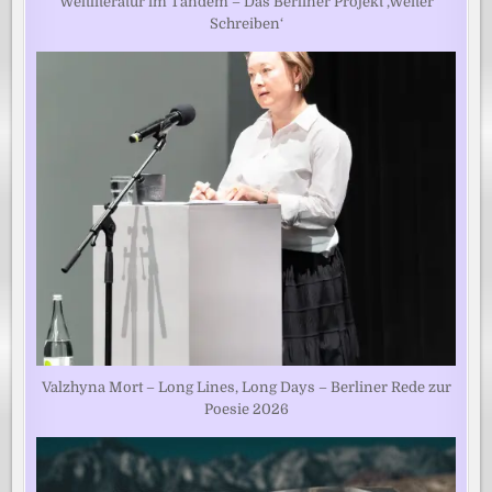
Weltliteratur im Tandem – Das Berliner Projekt ‚Weiter
Schreiben‘
Valzhyna Mort – Long Lines, Long Days – Berliner Rede zur
Poesie 2026