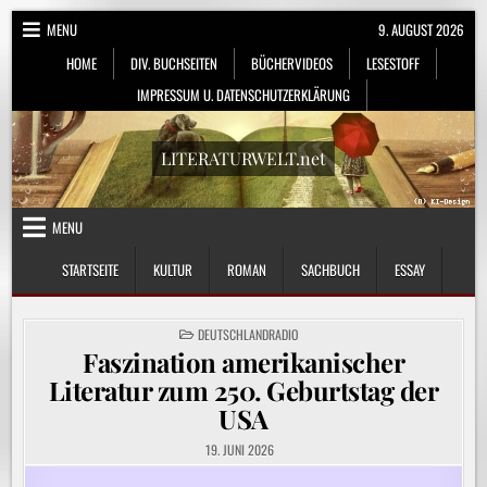
Skip
MENU
9. AUGUST 2026
to
HOME
DIV. BUCHSEITEN
BÜCHERVIDEOS
LESESTOFF
content
IMPRESSUM U. DATENSCHUTZERKLÄRUNG
LITERATURWELT.net
MENU
STARTSEITE
KULTUR
ROMAN
SACHBUCH
ESSAY
POSTED
DEUTSCHLANDRADIO
IN
Faszination amerikanischer
Literatur zum 250. Geburtstag der
USA
19. JUNI 2026