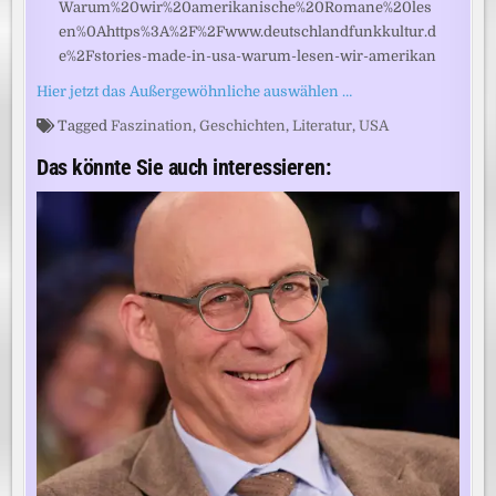
Warum%20wir%20amerikanische%20Romane%20les
en%0Ahttps%3A%2F%2Fwww.deutschlandfunkkultur.d
e%2Fstories-made-in-usa-warum-lesen-wir-amerikan
Hier jetzt das Außergewöhnliche auswählen …
Tagged
Faszination
,
Geschichten
,
Literatur
,
USA
Das könnte Sie auch interessieren: