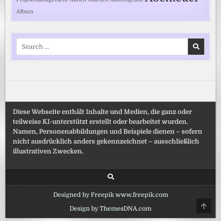
Album
Search
for:
Diese Webseite enthält Inhalte und Medien, die ganz oder
teilweise KI-unterstützt erstellt oder bearbeitet wurden.
Namen, Personenabbildungen und Beispiele dienen – sofern
nicht ausdrücklich anders gekennzeichnet – ausschließlich
illustrativen Zwecken.
Designed by Freepik www.freepik.com
SCRO
Design by ThemesDNA.com
TO
TOP