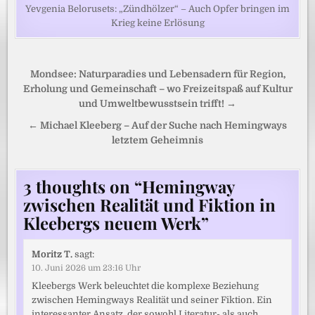
Yevgenia Belorusets: „Zündhölzer“ – Auch Opfer bringen im
Krieg keine Erlösung
Beitragsnavigation
Mondsee: Naturparadies und Lebensadern für Region,
Erholung und Gemeinschaft – wo Freizeitspaß auf Kultur
und Umweltbewusstsein trifft! →
← Michael Kleeberg – Auf der Suche nach Hemingways
letztem Geheimnis
3 thoughts on “
Hemingway
zwischen Realität und Fiktion in
Kleebergs neuem Werk
”
Moritz T.
sagt:
10. Juni 2026 um 23:16 Uhr
Kleebergs Werk beleuchtet die komplexe Beziehung
zwischen Hemingways Realität und seiner Fiktion. Ein
interessanter Ansatz, der sowohl Literatur- als auch