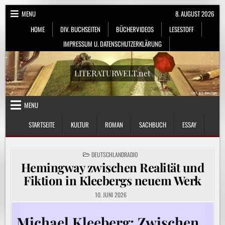
Skip
MENU
8. AUGUST 2026
to
HOME
DIV. BUCHSEITEN
BÜCHERVIDEOS
LESESTOFF
content
IMPRESSUM U. DATENSCHUTZERKLÄRUNG
LITERATURWELT.net
MENU
STARTSEITE
KULTUR
ROMAN
SACHBUCH
ESSAY
POSTED
DEUTSCHLANDRADIO
IN
Hemingway zwischen Realität und
Fiktion in Kleebergs neuem Werk
10. JUNI 2026
Michael Kleeberg: Zwischen