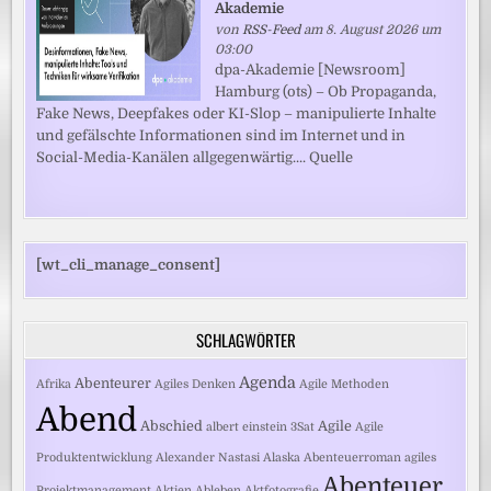
Akademie
von
RSS-Feed
am 8. August 2026 um
03:00
dpa-Akademie [Newsroom]
Hamburg (ots) – Ob Propaganda,
Fake News, Deepfakes oder KI-Slop – manipulierte Inhalte
und gefälschte Informationen sind im Internet und in
Social-Media-Kanälen allgegenwärtig.... Quelle
[wt_cli_manage_consent]
SCHLAGWÖRTER
Agenda
Abenteurer
Afrika
Agiles Denken
Agile Methoden
Abend
Abschied
Agile
albert einstein
3Sat
Agile
Produktentwicklung
Alexander Nastasi
Alaska
Abenteuerroman
agiles
Abenteuer
Projektmanagement
Aktien
Ableben
Aktfotografie