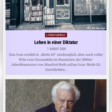
LITERATURWELT
Posted
in
Leben in einer Diktatur
7. AUGUST 2026
Dan Ivan erzählt in „Meile 23“ eindringlich, aber auch voller
Witz vom Donaudelta im Rumänien der 1980er-
JahreRezension von Manfred Roth zuDan Ivan: Meile 23.
Geschichten…