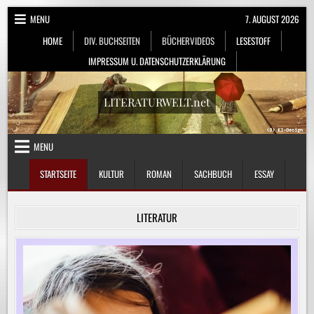
Skip
MENU
7. AUGUST 2026
to
HOME
DIV. BUCHSEITEN
BÜCHERVIDEOS
LESESTOFF
content
IMPRESSUM U. DATENSCHUTZERKLÄRUNG
LITERATURWELT.net
MENU
STARTSEITE
KULTUR
ROMAN
SACHBUCH
ESSAY
LITERATUR