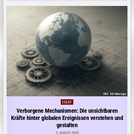
ESSAY
Posted
in
Verborgene Mechanismen: Die unsichtbaren
Kräfte hinter globalen Ereignissen verstehen und
gestalten
5. AUGUST 2026