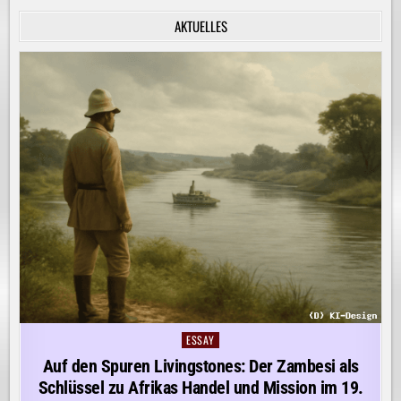
INNERE
RUHE
AKTUELLES
ENTDECKEN!
ESSAY
Posted
in
Auf den Spuren Livingstones: Der Zambesi als
Schlüssel zu Afrikas Handel und Mission im 19.