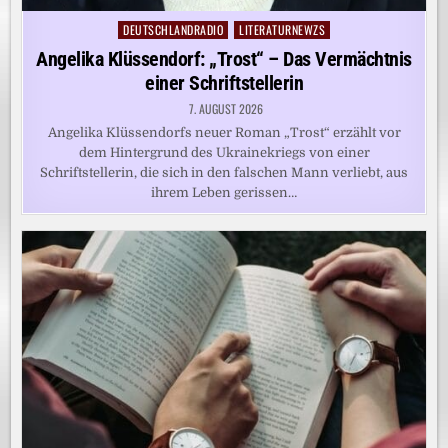
DEUTSCHLANDRADIO
LITERATURNEWZS
Posted
in
Angelika Klüssendorf: „Trost“ – Das Vermächtnis
einer Schriftstellerin
7. AUGUST 2026
Angelika Klüssendorfs neuer Roman „Trost“ erzählt vor
dem Hintergrund des Ukrainekriegs von einer
Schriftstellerin, die sich in den falschen Mann verliebt, aus
ihrem Leben gerissen…