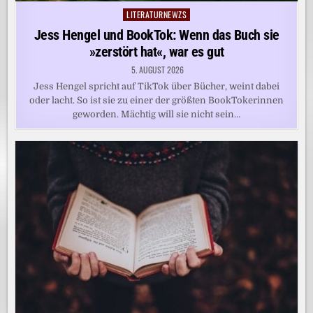
LITERATURNEWZS
Posted
in
Jess Hengel und BookTok: Wenn das Buch sie
»zerstört hat«, war es gut
5. AUGUST 2026
Jess Hengel spricht auf TikTok über Bücher, weint dabei
oder lacht. So ist sie zu einer der größten BookTokerinnen
geworden. Mächtig will sie nicht sein…