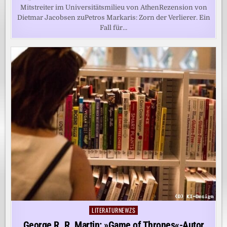
Mitstreiter im Universitätsmilieu von AthenRezension von
Dietmar Jacobsen zuPetros Markaris: Zorn der Verlierer. Ein
Fall für…
LITERATURNEWZS
Posted
in
George R. R. Martin: »Game of Thrones«-Autor