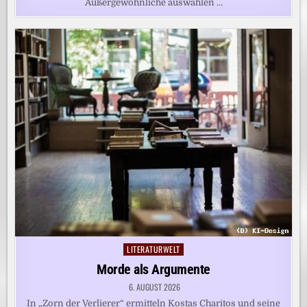
Außergewöhnliche auswählen …
LITERATURWELT
Posted
in
Morde als Argumente
6. AUGUST 2026
In „Zorn der Verlierer“ ermitteln Kostas Charitos und seine