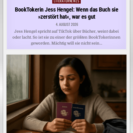
LITERATURNEWZS
Posted
in
BookTokerin Jess Hengel: Wenn das Buch sie
»zerstört hat«, war es gut
4. AUGUST 2026
Jess Hengel spricht auf TikTok über Bücher, weint dabei
oder lacht. So ist sie zu einer der größten BookTokerinnen
geworden. Mächtig will sie nicht sein…