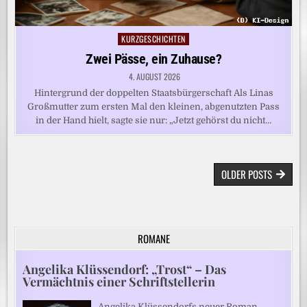
KURZGESCHICHTEN
Posted
in
Zwei Pässe, ein Zuhause?
4. AUGUST 2026
Hintergrund der doppelten Staatsbürgerschaft Als Linas
Großmutter zum ersten Mal den kleinen, abgenutzten Pass
in der Hand hielt, sagte sie nur: „Jetzt gehörst du nicht…
BEITRAGSNAVIGATION
OLDER POSTS
ROMANE
Angelika Klüssendorf: „Trost“ – Das
Vermächtnis einer Schriftstellerin
Angelika Klüssendorfs neuer Roman