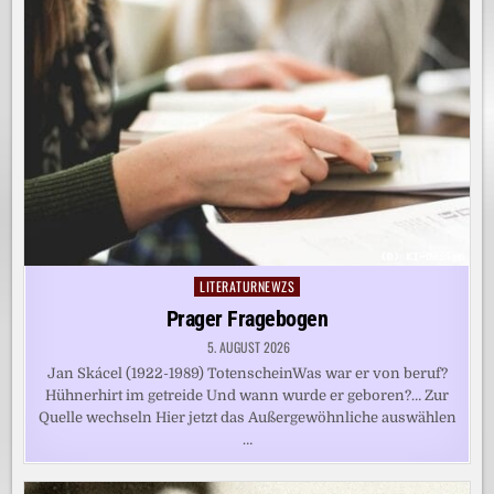
LITERATURNEWZS
Posted
in
Prager Fragebogen
5. AUGUST 2026
Jan Skácel (1922-1989) TotenscheinWas war er von beruf?
Hühnerhirt im getreide Und wann wurde er geboren?… Zur
Quelle wechseln Hier jetzt das Außergewöhnliche auswählen
…