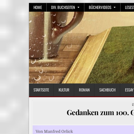
Skip
HOME
DIV. BUCHSEITEN
BÜCHERVIDEOS
LESES
to
content
STARTSEITE
KULTUR
ROMAN
SACHBUCH
ESSAY
Gedanken zum 100. G
Von Manfred Orlick