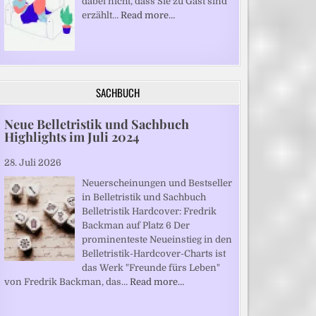
dabei nicht, dass Sie zu Gast sind“
erzählt…
Read more…
SACHBUCH
Neue Belletristik und Sachbuch
Highlights im Juli 2024
28. Juli 2026
Neuerscheinungen und Bestseller
in Belletristik und Sachbuch
Belletristik Hardcover: Fredrik
Backman auf Platz 6 Der
prominenteste Neueinstieg in den
Belletristik-Hardcover-Charts ist
das Werk "Freunde fürs Leben"
von Fredrik Backman, das…
Read more…