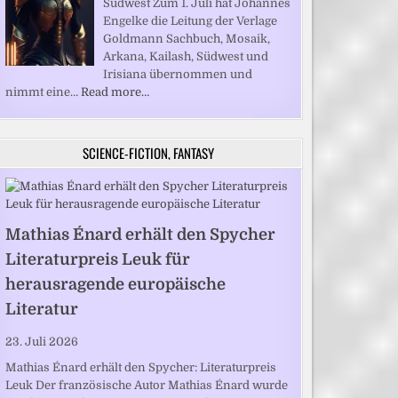
Südwest Zum 1. Juli hat Johannes
Engelke die Leitung der Verlage
Goldmann Sachbuch, Mosaik,
Arkana, Kailash, Südwest und
Irisiana übernommen und
nimmt eine…
Read more…
SCIENCE-FICTION, FANTASY
Mathias Énard erhält den Spycher
Literaturpreis Leuk für
herausragende europäische
Literatur
23. Juli 2026
Mathias Énard erhält den Spycher: Literaturpreis
Leuk Der französische Autor Mathias Énard wurde