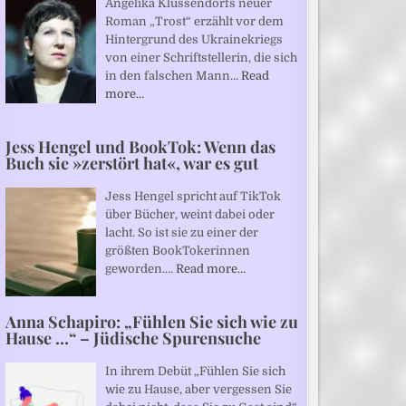
Angelika Klüssendorfs neuer
Roman „Trost“ erzählt vor dem
Hintergrund des Ukrainekriegs
von einer Schriftstellerin, die sich
in den falschen Mann…
Read
more…
Jess Hengel und BookTok: Wenn das
Buch sie »zerstört hat«, war es gut
Jess Hengel spricht auf TikTok
über Bücher, weint dabei oder
lacht. So ist sie zu einer der
größten BookTokerinnen
geworden.…
Read more…
Anna Schapiro: „Fühlen Sie sich wie zu
Hause …“ – Jüdische Spurensuche
In ihrem Debüt „Fühlen Sie sich
wie zu Hause, aber vergessen Sie