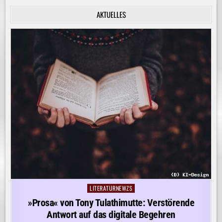
INNERE
RUHE
AKTUELLES
ENTDECKEN!
LITERATURNEWZS
Posted
in
»Prosa« von Tony Tulathimutte: Verstörende
Antwort auf das digitale Begehren