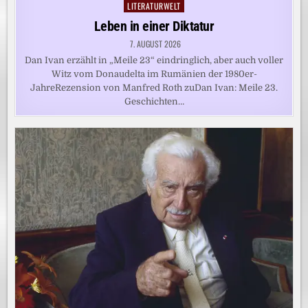
LITERATURWELT
Posted
in
Leben in einer Diktatur
7. AUGUST 2026
Dan Ivan erzählt in „Meile 23“ eindringlich, aber auch voller
Witz vom Donaudelta im Rumänien der 1980er-
JahreRezension von Manfred Roth zuDan Ivan: Meile 23.
Geschichten…