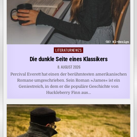
LITERATURNEWZS
Posted
in
Die dunkle Seite eines Klassikers
8. AUGUST 2026
Percival Everett hat einen der berühmtesten amerikanischen
Romane umgeschrieben. Sein Roman »James« ist ein
Geniestreich, in dem er die populäre Geschichte von
Huckleberry Finn aus…