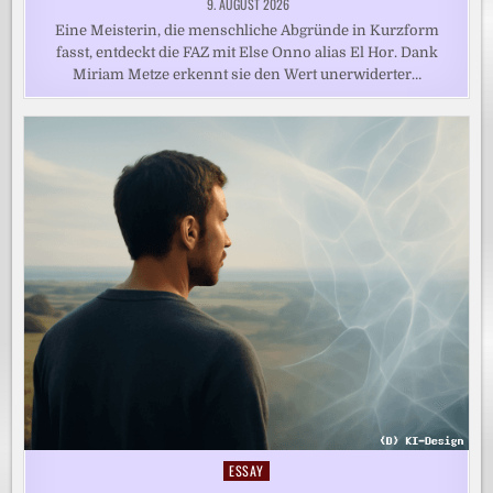
9. AUGUST 2026
Eine Meisterin, die menschliche Abgründe in Kurzform
fasst, entdeckt die FAZ mit Else Onno alias El Hor. Dank
Miriam Metze erkennt sie den Wert unerwiderter…
ESSAY
Posted
in