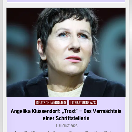
DEUTSCHLANDRADIO
LITERATURNEWZS
Posted
in
Angelika Klüssendorf: „Trost“ – Das Vermächtnis
einer Schriftstellerin
7. AUGUST 2026