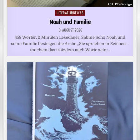
LITERATURNEWZS
Posted
in
Noah und Familie
9. AUGUST 2026
458 Wörter, 2 Minuten Lesedauer. Sabine Scho Noah und
seine Familie besteigen die Arche „Sie sprachen in Zeichen –
mochten das trotzdem auch Worte sein:…