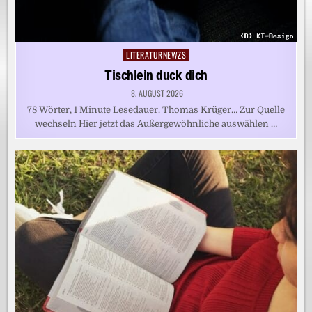
LITERATURNEWZS
Posted
in
Tischlein duck dich
8. AUGUST 2026
78 Wörter, 1 Minute Lesedauer. Thomas Krüger… Zur Quelle
wechseln Hier jetzt das Außergewöhnliche auswählen …