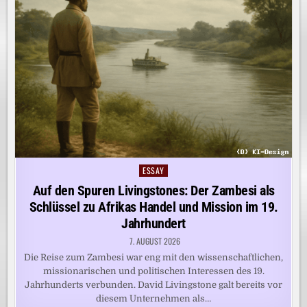
ESSAY
Posted
in
Auf den Spuren Livingstones: Der Zambesi als
Schlüssel zu Afrikas Handel und Mission im 19.
Jahrhundert
7. AUGUST 2026
Die Reise zum Zambesi war eng mit den wissenschaftlichen,
missionarischen und politischen Interessen des 19.
Jahrhunderts verbunden. David Livingstone galt bereits vor
diesem Unternehmen als…