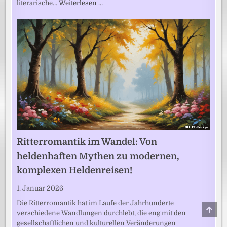
literarische…
Weiterlesen …
Ritterromantik im Wandel: Von
heldenhaften Mythen zu modernen,
komplexen Heldenreisen!
1. Januar 2026
Die Ritterromantik hat im Laufe der Jahrhunderte
SCRO
verschiedene Wandlungen durchlebt, die eng mit den
TO
TOP
gesellschaftlichen und kulturellen Veränderungen