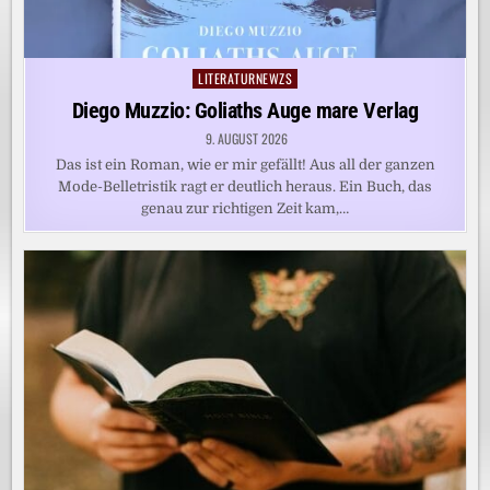
LITERATURNEWZS
Posted
in
Diego Muzzio: Goliaths Auge mare Verlag
9. AUGUST 2026
Das ist ein Roman, wie er mir gefällt! Aus all der ganzen
Mode-Belletristik ragt er deutlich heraus. Ein Buch, das
genau zur richtigen Zeit kam,…