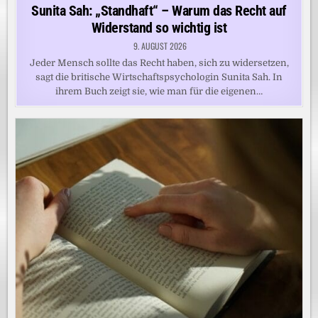
in
Sunita Sah: „Standhaft“ – Warum das Recht auf
Widerstand so wichtig ist
9. AUGUST 2026
Jeder Mensch sollte das Recht haben, sich zu widersetzen,
sagt die britische Wirtschaftspsychologin Sunita Sah. In
ihrem Buch zeigt sie, wie man für die eigenen…