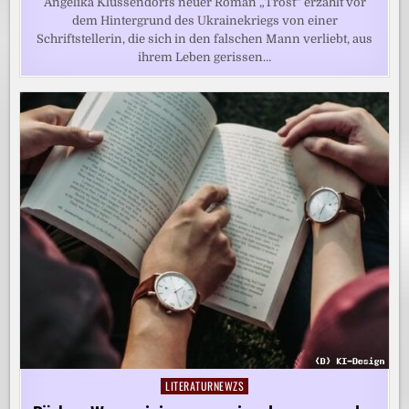
Angelika Klüssendorfs neuer Roman „Trost“ erzählt vor
dem Hintergrund des Ukrainekriegs von einer
Schriftstellerin, die sich in den falschen Mann verliebt, aus
ihrem Leben gerissen…
LITERATURNEWZS
Posted
in