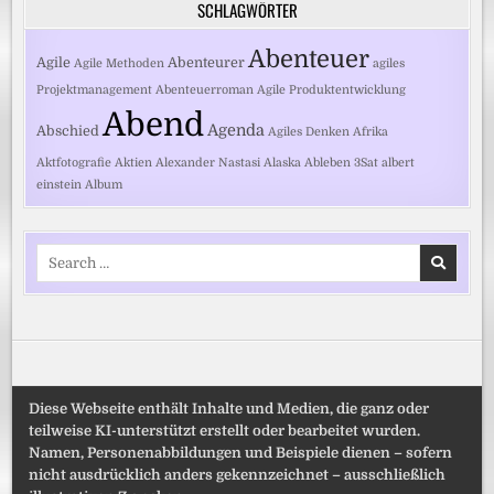
SCHLAGWÖRTER
Abenteuer
Agile
Abenteurer
Agile Methoden
agiles
Projektmanagement
Abenteuerroman
Agile Produktentwicklung
Abend
Agenda
Abschied
Agiles Denken
Afrika
Aktfotografie
Aktien
Alexander Nastasi
Alaska
Ableben
3Sat
albert
einstein
Album
Search
for:
Diese Webseite enthält Inhalte und Medien, die ganz oder
teilweise KI-unterstützt erstellt oder bearbeitet wurden.
Namen, Personenabbildungen und Beispiele dienen – sofern
nicht ausdrücklich anders gekennzeichnet – ausschließlich