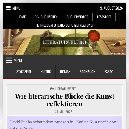
Skip
MENU
9. AUGUST 2026
to
HOME
DIV. BUCHSEITEN
BÜCHERVIDEOS
LESESTOFF
content
IMPRESSUM U. DATENSCHUTZERKLÄRUNG
LITERATURWELT.net
MENU
STARTSEITE
KULTUR
ROMAN
SACHBUCH
ESSAY
POSTED
LITERATURWELT
IN
Wie literarische Blicke die Kunst
reflektieren
27. MAI 2026
David Fuchs schaut dem Autoren in „Kafkas Kunstreflexion“
auf die Finger