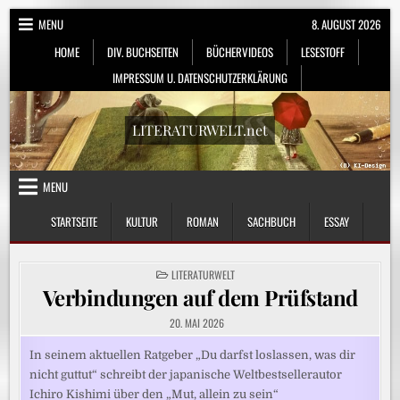
Skip
MENU
8. AUGUST 2026
to
HOME
DIV. BUCHSEITEN
BÜCHERVIDEOS
LESESTOFF
content
IMPRESSUM U. DATENSCHUTZERKLÄRUNG
LITERATURWELT.net
MENU
STARTSEITE
KULTUR
ROMAN
SACHBUCH
ESSAY
POSTED
LITERATURWELT
IN
Verbindungen auf dem Prüfstand
20. MAI 2026
In seinem aktuellen Ratgeber „Du darfst loslassen, was dir
nicht guttut“ schreibt der japanische Weltbestsellerautor
Ichiro Kishimi über den „Mut, allein zu sein“