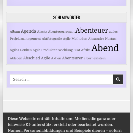
SCHLAGWÖRTER
Abenteuer
Agenda
Album
Alaska
Abenteuerroman
agiles
Projektmanagement
Aktfotografie
Agile Methoden
Alexander Nastasi
Abend
Agiles Denken
Agile Produktentwicklung
3Sat
Afrika
Abschied
Agile
Abenteurer
Ableben
Aktien
albert einstein
Search
for:
Diese Webseite enthält Inhalte und Medien, die ganz oder
teilweise KI-unterstützt erstellt oder bearbeitet wurden.
Namen, Personenabbildungen und Beispiele dienen – sofern