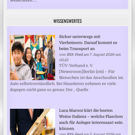
Weiterlesen …
WISSENSWERTES
Sicher unterwegs mit
Vierbeinern: Darauf kommt es
beim Transport an
von
RSS-Feed
am 7. August 2026 um
05:25
TÜV-Verband e. V.
[Newsroom]Berlin (ots) – Für
Menschen ist das Anschnallen im
Auto selbstverständlich. Bei Haustieren nehmen es viele
dagegen nicht ganz so genau: Der... Quelle
Luca Maroni kürt die besten
Weine Italiens – welche Flaschen
auch für Anleger interessant sein
können
von
RSS-Feed
am 7. August 2026 um