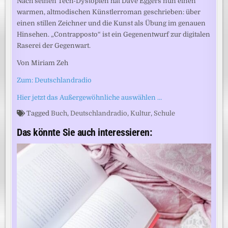
Nach seinen Tech-Dystopien hat Dave Eggers nun einen
warmen, altmodischen Künstlerroman geschrieben: über
einen stillen Zeichner und die Kunst als Übung im genauen
Hinsehen. „Contrapposto“ ist ein Gegenentwurf zur digitalen
Raserei der Gegenwart.
Von Miriam Zeh
Zum: Deutschlandradio
Hier jetzt das Außergewöhnliche auswählen …
Tagged
Buch
,
Deutschlandradio
,
Kultur
,
Schule
Das könnte Sie auch interessieren: