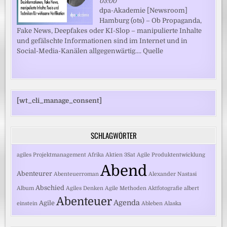
03:00
dpa-Akademie [Newsroom]
Hamburg (ots) – Ob Propaganda,
Fake News, Deepfakes oder KI-Slop – manipulierte Inhalte
und gefälschte Informationen sind im Internet und in
Social-Media-Kanälen allgegenwärtig.... Quelle
[wt_cli_manage_consent]
SCHLAGWÖRTER
agiles Projektmanagement
Afrika
Aktien
3Sat
Agile Produktentwicklung
Abend
Abenteurer
Abenteuerroman
Alexander Nastasi
Abschied
Album
Agiles Denken
Agile Methoden
Aktfotografie
albert
Abenteuer
Agenda
Agile
einstein
Ableben
Alaska