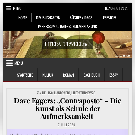
Skip
MENU
8. AUGUST 2026
to
HOME
DIV. BUCHSEITEN
BÜCHERVIDEOS
LESESTOFF
content
IMPRESSUM U. DATENSCHUTZERKLÄRUNG
LITERATURWELT.net
MENU
STARTSEITE
KULTUR
ROMAN
SACHBUCH
ESSAY
POSTED
DEUTSCHLANDRADIO
,
LITERATURNEWZS
IN
Dave Eggers: „Contraposto“ – Die
Kunst als Schule der
Aufmerksamkeit
7. JULI 2026