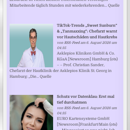
Mitarbeitende täglich Stunden mit wiederkehrenden... Quelle
TikTok-Trends „Sweet Sunburn“
& „Tanmaxxing“: Chefarzt warnt
vor Hautschäden und Hautkrebs
von
RSS-Feed
am 6. August 2026 um
04:35
Asklepios Kliniken GmbH & Co.
KGaA [Newsroom] Hamburg (ots)
– – Prof. Christian Sander,
Chefarzt der Hautklinik der Asklepios Klinik St. Georg in
Hamburg: „Die... Quelle
Schutz vor Datenklau: Erst mal
tief durchatmen
von
RSS-Feed
am 6. August 2026 um
04:35
EURO Kartensysteme GmbH
[Newsroom]Frankfurt/Main (ots)