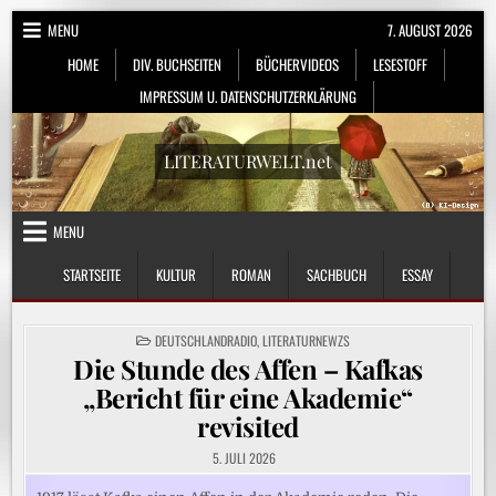
Skip
MENU
7. AUGUST 2026
to
HOME
DIV. BUCHSEITEN
BÜCHERVIDEOS
LESESTOFF
content
IMPRESSUM U. DATENSCHUTZERKLÄRUNG
LITERATURWELT.net
MENU
STARTSEITE
KULTUR
ROMAN
SACHBUCH
ESSAY
POSTED
DEUTSCHLANDRADIO
,
LITERATURNEWZS
IN
Die Stunde des Affen – Kafkas
„Bericht für eine Akademie“
revisited
5. JULI 2026