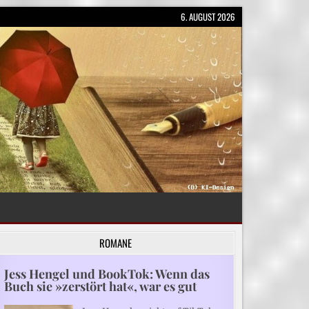
6. AUGUST 2026
ROMANE
Jess Hengel und BookTok: Wenn das
Buch sie »zerstört hat«, war es gut