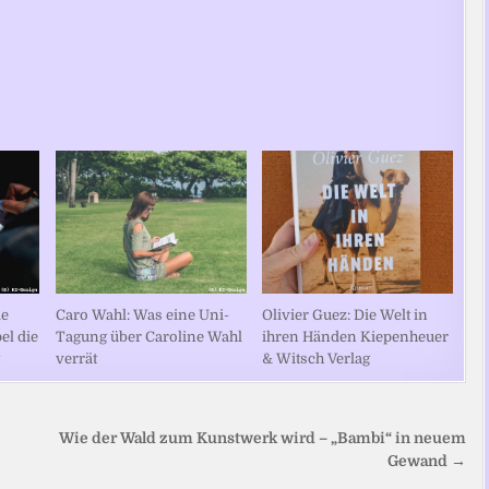
ie
Caro Wahl: Was eine Uni-
Olivier Guez: Die Welt in
el die
Tagung über Caroline Wahl
ihren Händen Kiepenheuer
verrät
& Witsch Verlag
Wie der Wald zum Kunstwerk wird – „Bambi“ in neuem
Gewand →