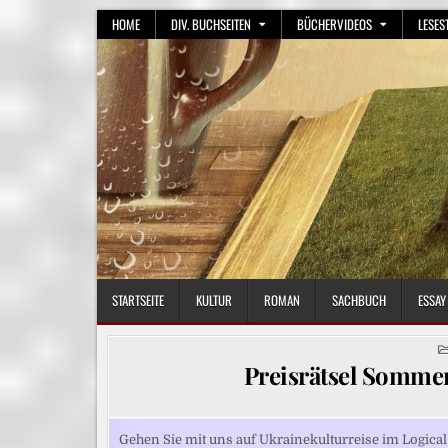
Skip
HOME
DIV. BUCHSEITEN
BÜCHERVIDEOS
LESES
to
content
STARTSEITE
KULTUR
ROMAN
SACHBUCH
ESSAY
Preisrätsel Sommer
Gehen Sie mit uns auf Ukrainekulturreise im Logica