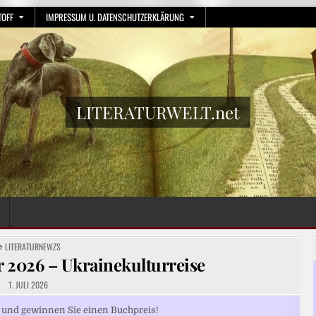
TOFF
IMPRESSUM U. DATENSCHUTZERKLÄRUNG
LITERATURWELT.net
POSTED
LITERATURNEWZS
IN
 2026 – Ukrainekulturreise
1. JULI 2026
l und gewinnen Sie einen Buchpreis!