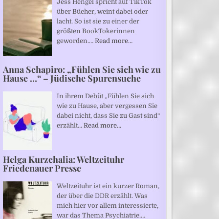
Jess Hengel spricht auf TikTok
über Bücher, weint dabei oder
lacht. So ist sie zu einer der
größten BookTokerinnen
geworden.…
Read more…
Anna Schapiro: „Fühlen Sie sich wie zu
Hause …“ – Jüdische Spurensuche
In ihrem Debüt „Fühlen Sie sich
wie zu Hause, aber vergessen Sie
dabei nicht, dass Sie zu Gast sind“
erzählt…
Read more…
Helga Kurzchalia: Weltzeituhr
Friedenauer Presse
Weltzeituhr ist ein kurzer Roman,
der über die DDR erzählt. Was
mich hier vor allem interessierte,
war das Thema Psychiatrie.…