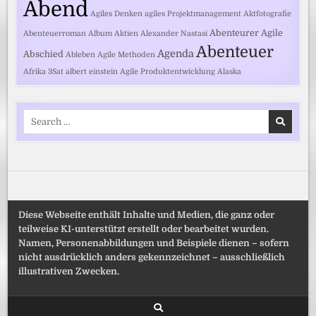
Abend
Agiles Denken
agiles Projektmanagement
Aktfotografie
Abenteurer
Agile
Abenteuerroman
Album
Aktien
Alexander Nastasi
Abenteuer
Agenda
Abschied
Ableben
Agile Methoden
Afrika
3Sat
albert einstein
Agile Produktentwicklung
Alaska
Search
for:
Diese Webseite enthält Inhalte und Medien, die ganz oder
teilweise KI-unterstützt erstellt oder bearbeitet wurden.
Namen, Personenabbildungen und Beispiele dienen – sofern
nicht ausdrücklich anders gekennzeichnet – ausschließlich
illustrativen Zwecken.