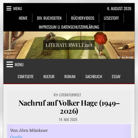
Skip
MENU
6. AUGUST 2026
to
HOME
DIV. BUCHSEITEN
BÜCHERVIDEOS
LESESTOFF
content
IMPRESSUM U. DATENSCHUTZERKLÄRUNG
LITERATURWELT.net
MENU
STARTSEITE
KULTUR
ROMAN
SACHBUCH
ESSAY
POSTED
LITERATURWELT
IN
Nachruf auf Volker Hage (1949–
2026)
14. MAI 2026
Von Jörn Münkner
Quelle