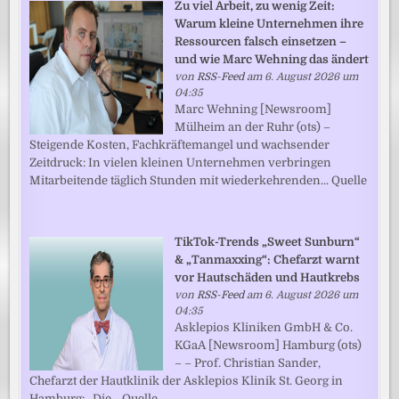
Zu viel Arbeit, zu wenig Zeit:
Warum kleine Unternehmen ihre
Ressourcen falsch einsetzen –
und wie Marc Wehning das ändert
von
RSS-Feed
am 6. August 2026 um
04:35
Marc Wehning [Newsroom]
Mülheim an der Ruhr (ots) –
Steigende Kosten, Fachkräftemangel und wachsender
Zeitdruck: In vielen kleinen Unternehmen verbringen
Mitarbeitende täglich Stunden mit wiederkehrenden... Quelle
TikTok-Trends „Sweet Sunburn“
& „Tanmaxxing“: Chefarzt warnt
vor Hautschäden und Hautkrebs
von
RSS-Feed
am 6. August 2026 um
04:35
Asklepios Kliniken GmbH & Co.
KGaA [Newsroom] Hamburg (ots)
– – Prof. Christian Sander,
Chefarzt der Hautklinik der Asklepios Klinik St. Georg in
Hamburg: „Die... Quelle