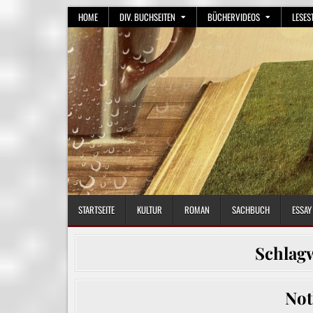
Skip
HOME
DIV. BUCHSEITEN
BÜCHERVIDEOS
LESES
to
content
STARTSEITE
KULTUR
ROMAN
SACHBUCH
ESSAY
Schlag
Not