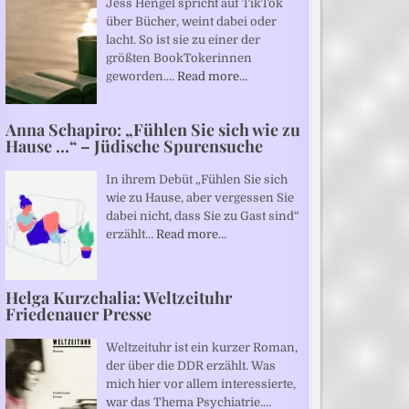
Jess Hengel spricht auf TikTok
über Bücher, weint dabei oder
lacht. So ist sie zu einer der
größten BookTokerinnen
geworden.…
Read more…
Anna Schapiro: „Fühlen Sie sich wie zu
Hause …“ – Jüdische Spurensuche
In ihrem Debüt „Fühlen Sie sich
wie zu Hause, aber vergessen Sie
dabei nicht, dass Sie zu Gast sind“
erzählt…
Read more…
Helga Kurzchalia: Weltzeituhr
Friedenauer Presse
Weltzeituhr ist ein kurzer Roman,
der über die DDR erzählt. Was
mich hier vor allem interessierte,
war das Thema Psychiatrie.…