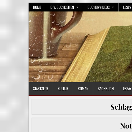
Skip
HOME
DIV. BUCHSEITEN
BÜCHERVIDEOS
LESES
to
content
STARTSEITE
KULTUR
ROMAN
SACHBUCH
ESSAY
Schla
Not