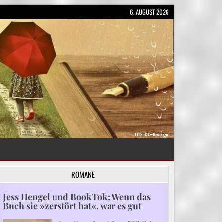
6. AUGUST 2026
ROMANE
Jess Hengel und BookTok: Wenn das
Buch sie »zerstört hat«, war es gut