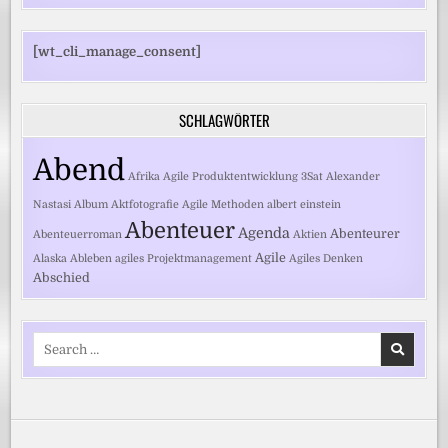
[wt_cli_manage_consent]
SCHLAGWÖRTER
Abend
Afrika
Agile Produktentwicklung
3Sat
Alexander
Nastasi
Album
Aktfotografie
Agile Methoden
albert einstein
Abenteuer
Agenda
Abenteurer
Abenteuerroman
Aktien
Agile
Alaska
Ableben
agiles Projektmanagement
Agiles Denken
Abschied
Search
for: