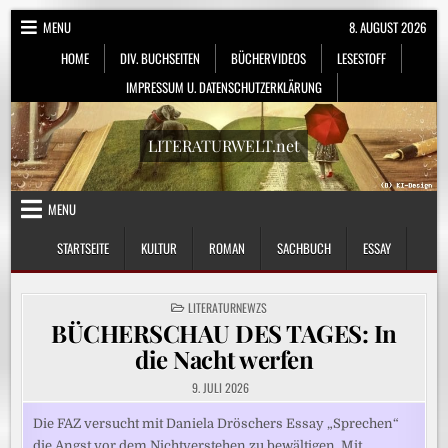
Skip
MENU
8. AUGUST 2026
to
HOME
DIV. BUCHSEITEN
BÜCHERVIDEOS
LESESTOFF
content
IMPRESSUM U. DATENSCHUTZERKLÄRUNG
LITERATURWELT.net
MENU
STARTSEITE
KULTUR
ROMAN
SACHBUCH
ESSAY
POSTED
LITERATURNEWZS
IN
BÜCHERSCHAU DES TAGES: In
die Nacht werfen
9. JULI 2026
Die FAZ versucht mit Daniela Dröschers Essay „Sprechen“
die Angst vor dem Nichtverstehen zu bewältigen. Mit