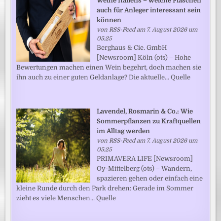
Weine Italiens – welche Flaschen
auch für Anleger interessant sein
können
von
RSS-Feed
am 7. August 2026 um
05:25
Berghaus & Cie. GmbH
[Newsroom] Köln (ots) – Hohe
Bewertungen machen einen Wein begehrt, doch machen sie
ihn auch zu einer guten Geldanlage? Die aktuelle... Quelle
Lavendel, Rosmarin & Co.: Wie
Sommerpflanzen zu Kraftquellen
im Alltag werden
von
RSS-Feed
am 7. August 2026 um
05:25
PRIMAVERA LIFE [Newsroom]
Oy-Mittelberg (ots) – Wandern,
spazieren gehen oder einfach eine
kleine Runde durch den Park drehen: Gerade im Sommer
zieht es viele Menschen... Quelle