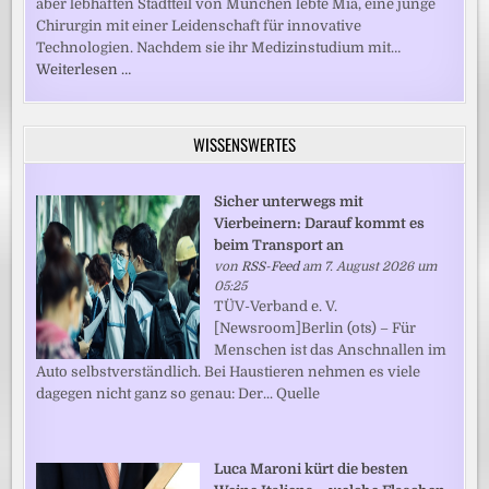
aber lebhaften Stadtteil von München lebte Mia, eine junge
Chirurgin mit einer Leidenschaft für innovative
Technologien. Nachdem sie ihr Medizinstudium mit…
Weiterlesen …
WISSENSWERTES
Sicher unterwegs mit
Vierbeinern: Darauf kommt es
beim Transport an
von
RSS-Feed
am 7. August 2026 um
05:25
TÜV-Verband e. V.
[Newsroom]Berlin (ots) – Für
Menschen ist das Anschnallen im
Auto selbstverständlich. Bei Haustieren nehmen es viele
dagegen nicht ganz so genau: Der... Quelle
Luca Maroni kürt die besten