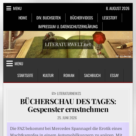
Skip
MENU
8. AUGUST 2026
to
HOME
DIV. BUCHSEITEN
BÜCHERVIDEOS
LESESTOFF
content
IMPRESSUM U. DATENSCHUTZERKLÄRUNG
LITERATURWELT.net
MENU
STARTSEITE
KULTUR
ROMAN
SACHBUCH
ESSAY
POSTED
LITERATURNEWZS
IN
BÜCHERSCHAU DES TAGES:
Gespenster ernstnehmen
25. JUNI 2026
Die FAZ bekommt bei Mercedes Spannagel die Erotik eines
Machtkampfes in einem Automobilkonzern zu spüren. Mit