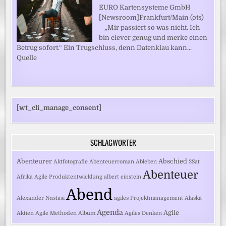
EURO Kartensysteme GmbH
[Newsroom]Frankfurt/Main (ots)
– „Mir passiert so was nicht. Ich
bin clever genug und merke einen
Betrug sofort.“ Ein Trugschluss, denn Datenklau kann...
Quelle
[wt_cli_manage_consent]
SCHLAGWÖRTER
Abenteurer
Abschied
Aktfotografie
Abenteuerroman
Ableben
3Sat
Abenteuer
Afrika
Agile Produktentwicklung
albert einstein
Abend
Alexander Nastasi
agiles Projektmanagement
Alaska
Agenda
Agile
Aktien
Agile Methoden
Album
Agiles Denken