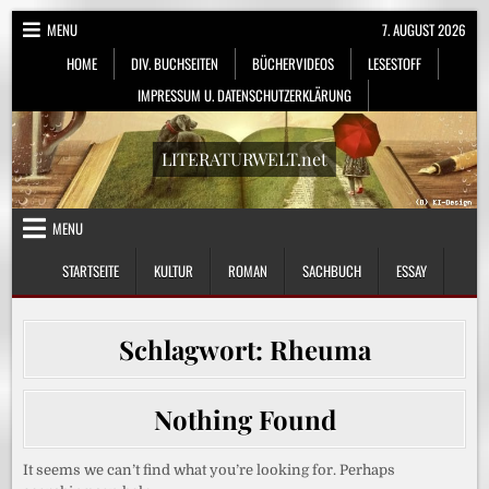
Skip
MENU
7. AUGUST 2026
to
HOME
DIV. BUCHSEITEN
BÜCHERVIDEOS
LESESTOFF
content
IMPRESSUM U. DATENSCHUTZERKLÄRUNG
LITERATURWELT.net
MENU
STARTSEITE
KULTUR
ROMAN
SACHBUCH
ESSAY
Schlagwort:
Rheuma
Nothing Found
It seems we can’t find what you’re looking for. Perhaps