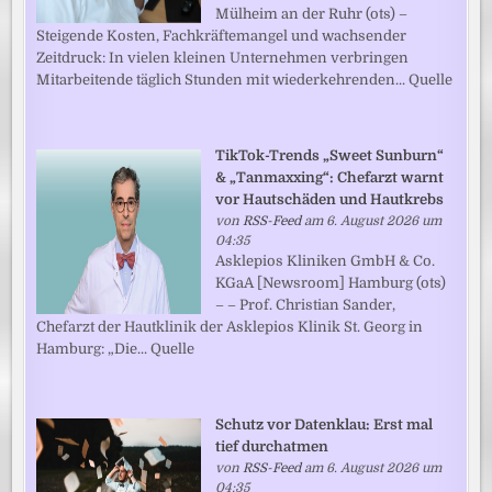
Mülheim an der Ruhr (ots) –
Steigende Kosten, Fachkräftemangel und wachsender
Zeitdruck: In vielen kleinen Unternehmen verbringen
Mitarbeitende täglich Stunden mit wiederkehrenden... Quelle
TikTok-Trends „Sweet Sunburn“
& „Tanmaxxing“: Chefarzt warnt
vor Hautschäden und Hautkrebs
von
RSS-Feed
am 6. August 2026 um
04:35
Asklepios Kliniken GmbH & Co.
KGaA [Newsroom] Hamburg (ots)
– – Prof. Christian Sander,
Chefarzt der Hautklinik der Asklepios Klinik St. Georg in
Hamburg: „Die... Quelle
Schutz vor Datenklau: Erst mal
tief durchatmen
von
RSS-Feed
am 6. August 2026 um
04:35